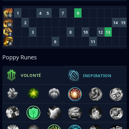
1
4
5
7
9
Q
2
14
15
W
3
8
10
12
13
E
6
11
R
Poppy Runes
VOLONTÉ
INSPIRATION