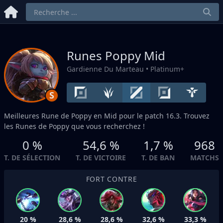
Runes Poppy
Mid
Gardienne Du Marteau
• Platinum+
S
Meilleures Rune de Poppy en
Mid
pour le patch 16.3. Trouvez
les Runes de Poppy que vous recherchez !
0 %
54,6 %
1,7 %
968
T. DE SÉLECTION
T. DE VICTOIRE
T. DE BAN
MATCHS
FORT CONTRE
20 %
28,6 %
28,6 %
32,6 %
33,3 %