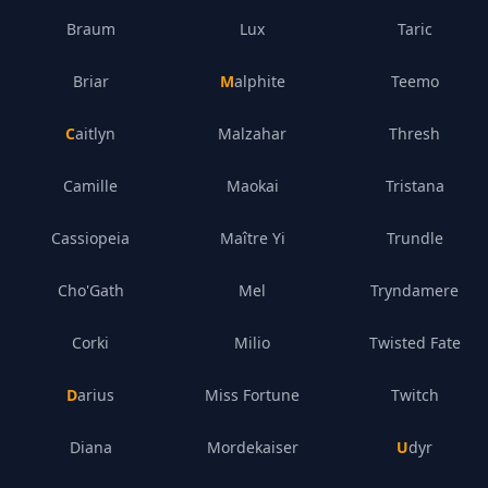
Braum
Lux
Taric
Briar
Malphite
Teemo
Caitlyn
Malzahar
Thresh
Camille
Maokai
Tristana
Cassiopeia
Maître Yi
Trundle
Cho'Gath
Mel
Tryndamere
Corki
Milio
Twisted Fate
Darius
Miss Fortune
Twitch
Diana
Mordekaiser
Udyr