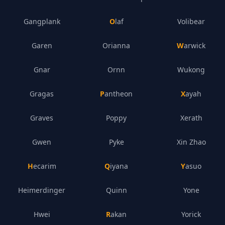
Gangplank
Olaf
Volibear
Garen
Orianna
Warwick
Gnar
Ornn
Wukong
Gragas
Pantheon
Xayah
Graves
Poppy
Xerath
Gwen
Pyke
Xin Zhao
Hecarim
Qiyana
Yasuo
Heimerdinger
Quinn
Yone
Hwei
Rakan
Yorick