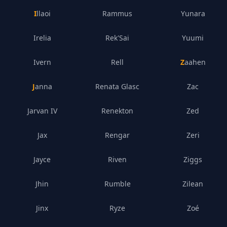
Illaoi
Rammus
Yunara
Irelia
Rek'Sai
Yuumi
Ivern
Rell
Zaahen
Janna
Renata Glasc
Zac
Jarvan IV
Renekton
Zed
Jax
Rengar
Zeri
Jayce
Riven
Ziggs
Jhin
Rumble
Zilean
Jinx
Ryze
Zoé