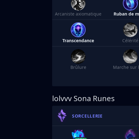
Arcaniste axiomatique
Ruban de 
Transcendance
Célérité
Brûlure
Marche sur l
lolvvv
Sona Runes
SORCELLERIE