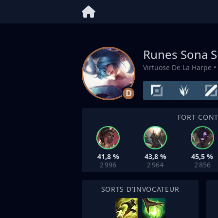
Runes Sona
S
Virtuose De La Harpe
•
D
FORT CON
41,8 %
43,8 %
45,5 %
2 996
2 964
2 856
SORTS D'INVOCATEUR