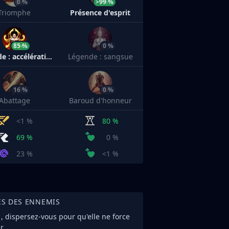
0 %
>99 %
Triomphe
Présence d'esprit
85 %
0 %
Légende : accélération
Légende : sangsue
16 %
0 %
Abattage
Baroud d'honneur
<1 %
80 %
69 %
0 %
23 %
<1 %
ES DES ENNEMIS
a
, dispersez-vous pour qu'elle ne force
r.