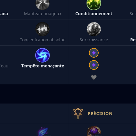
mana
Manteau nuageux
Conditionnement
Se
Concentration absolue
Surcroissance
Re
'eau
Tempête menaçante
PRÉCISION