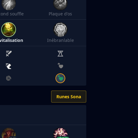
cond souffle
Plaque d'os
vitalisation
Inébranlable
Runes Sona