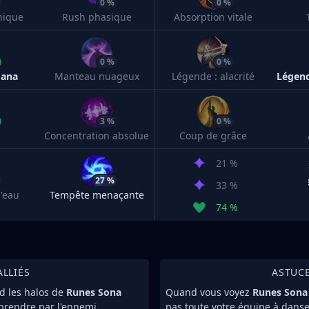
0 %
0 %
nique
Rush phasique
Absorption vitale
0 %
0 %
mana
Manteau nuageux
Légende : alacrité
3 %
0 %
Concentration absolue
Coup de grâce
21 %
27 %
33 %
'eau
Tempête menaçante
74 %
ALLIÉS
ASTUC
nd les halos de
Runes Sona
Quand vous voyez
Runes Son
rprendre par l'ennemi.
pas toute votre équipe à danse