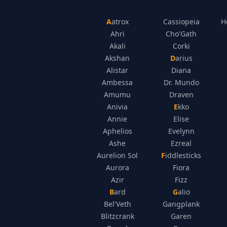
Aatrox
Cassiopeia
H
Ahri
Cho'Gath
Akali
Corki
Akshan
Darius
Alistar
Diana
Ambessa
Dr. Mundo
Amumu
Draven
Anivia
Ekko
Annie
Elise
Aphelios
Evelynn
Ashe
Ezreal
Aurelion Sol
Fiddlesticks
Aurora
Fiora
Azir
Fizz
Bard
Galio
Bel'Veth
Gangplank
Blitzcrank
Garen