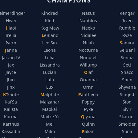
CHAMPIONS
eimerdinger
Kindred
Nasus
Rengar
Hwei
Kled
Nautilus
Riven
Illaoi
Kog'Maw
Neeko
Rumble
Irelia
LeBlanc
Nidalee
Ryze
Ivern
Lee Sin
Nilah
Samira
Janna
Leona
Nocturne
Sejuani
Jarvan IV
Lillia
Nunu et
Senna
Jax
Lissandra
Willump
Sett
Jayce
Lucian
Olaf
Shaco
Jhin
Lulu
Orianna
Shen
Jinx
Lux
Ornn
Shyvana
K'Santé
Malphite
Pantheon
Singed
Kai'Sa
Malzahar
Poppy
Sion
Kalista
Maokai
Pyke
Sivir
Karma
Maître Yi
Qiyana
Skarner
Karthus
Mel
Quinn
Smolder
Kassadin
Milio
Rakan
Sona