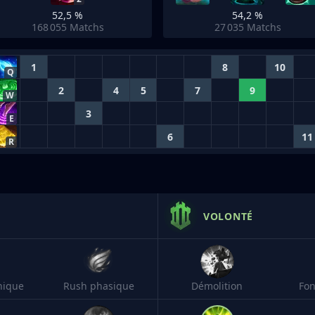
52,5 %
54,2 %
168 055
Matchs
27 035
Matchs
1
8
10
Q
2
4
5
7
9
W
3
E
6
11
R
VOLONTÉ
nique
Rush phasique
Démolition
Fon