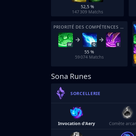
52,5 %
147 309
Matchs
PRIORITÉ DES COMPÉTENCES DE SORT
W
Q
E
55 %
59 074
Matchs
Sona Runes
SORCELLERIE
Invocation d'Aery
Comète arca