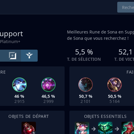
upport
Meilleures Rune de Sona en
Supp
de Sona que vous recherchez !
 Platinum+
5,5 %
52,1
T. DE SÉLECTION
T. DE VIC
TRE
FA
46 %
46,5 %
50,7 %
50,5 %
2 915
2 999
2 101
5 164
OBJETS DE DÉPART
OBJETS ESSENTIELS
2