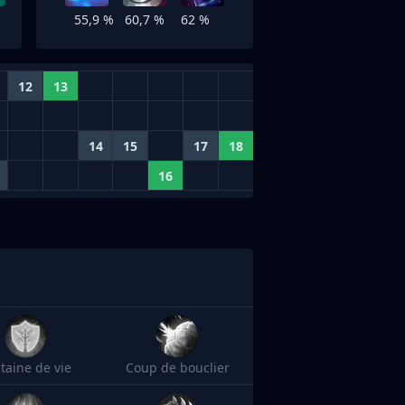
55,9 %
60,7 %
62 %
12
13
14
15
17
18
16
taine de vie
Coup de bouclier