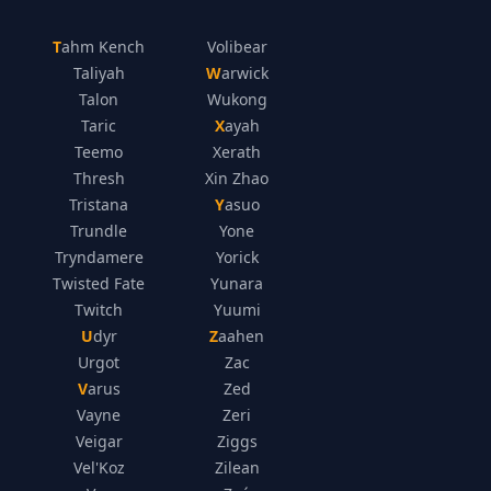
Tahm Kench
Volibear
Taliyah
Warwick
Talon
Wukong
Taric
Xayah
Teemo
Xerath
Thresh
Xin Zhao
Tristana
Yasuo
Trundle
Yone
Tryndamere
Yorick
Twisted Fate
Yunara
Twitch
Yuumi
Udyr
Zaahen
Urgot
Zac
Varus
Zed
Vayne
Zeri
Veigar
Ziggs
Vel'Koz
Zilean