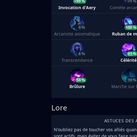
>99 %
<1 %
Invocation d'Aery
Comète arca
0 %
100 %
Arcaniste axiomatique
Ruban de 
6 %
91 %
Transcendance
Célérité
54 %
19 %
Brûlure
Marche sur l
Lore
ASTUCES DES 
N'oubliez pas de toucher vos alliés qua
sont actifs, mais évitez de vous faire su