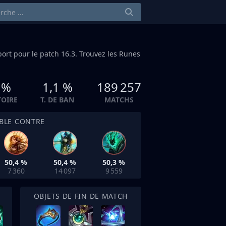
ort
pour le patch 16.3. Trouvez les Runes
 %
1,1 %
189 257
TOIRE
T. DE BAN
MATCHS
IBLE CONTRE
50,4 %
50,4 %
50,3 %
7 360
14 097
9 559
OBJETS DE FIN DE MATCH