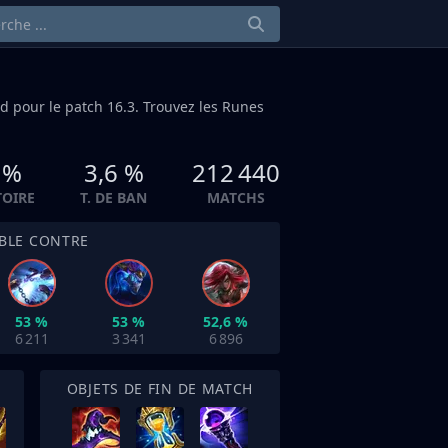
id
pour le patch 16.3. Trouvez les Runes
 %
3,6 %
212 440
TOIRE
T. DE BAN
MATCHS
IBLE CONTRE
53 %
53 %
52,6 %
6 211
3 341
6 896
OBJETS DE FIN DE MATCH