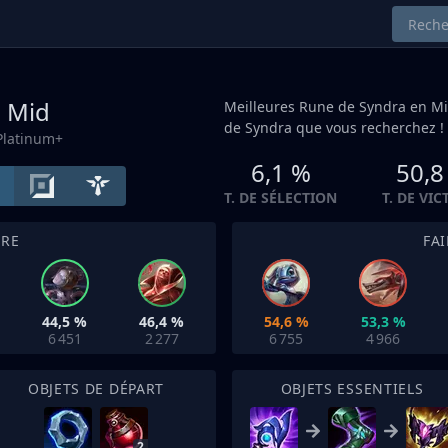
a
Mid
Meilleures Rune de Syndra en
M
de Syndra que vous recherchez !
Platinum+
6,1 %
50,8
T. DE SÉLECTION
T. DE VIC
TRE
FA
44,5 %
46,4 %
54,6 %
53,3 %
6 451
2 277
6 755
4 966
OBJETS DE DÉPART
OBJETS ESSENTIELS
2