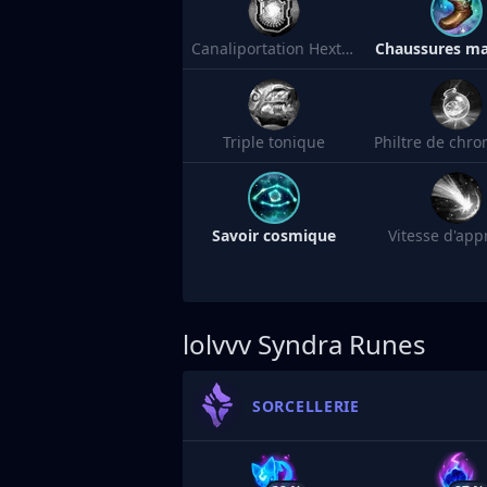
Canaliportation Hextech
Chaussures ma
Triple tonique
Savoir cosmique
Vitesse d'app
lolvvv
Syndra Runes
SORCELLERIE