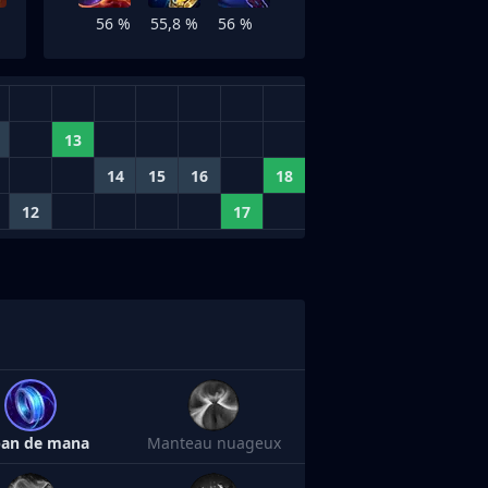
56 %
55,8 %
56 %
13
14
15
16
18
12
17
an de mana
Manteau nuageux