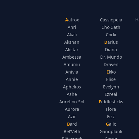
Aatrox
Cassiopeia
H
Ahri
Cho'Gath
Akali
Corki
Akshan
Darius
Alistar
Diana
Ambessa
Dr. Mundo
Amumu
Draven
Anivia
Ekko
Annie
Elise
Aphelios
Evelynn
Ashe
Ezreal
Aurelion Sol
Fiddlesticks
Aurora
Fiora
Azir
Fizz
Bard
Galio
Bel'Veth
Gangplank
Blitzcrank
Garen