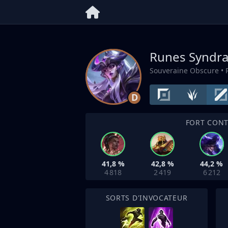
Runes Syndr
Souveraine Obscure
• 
D
FORT CON
41,8 %
42,8 %
44,2 %
4 818
2 419
6 212
SORTS D'INVOCATEUR