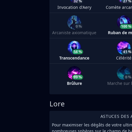
32 %
27 %
Invocation d'Aery
Comète arca
0 %
100 %
Arcaniste axiomatique
Ruban de 
56 %
41 %
Transcendance
Célérité
99 %
0 %
Brûlure
Marche sur l
Lore
ASTUCES DES 
Pour maximiser les dégâts de votre ultime
nombreuses sphères sur le champ de bat