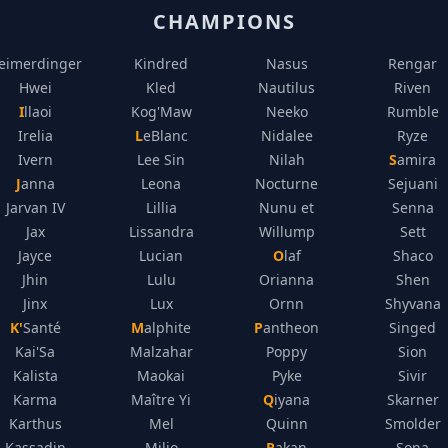
CHAMPIONS
eimerdinger
Kindred
Nasus
Rengar
Hwei
Kled
Nautilus
Riven
Illaoi
Kog'Maw
Neeko
Rumble
Irelia
LeBlanc
Nidalee
Ryze
Ivern
Lee Sin
Nilah
Samira
Janna
Leona
Nocturne
Sejuani
Jarvan IV
Lillia
Nunu et
Senna
Jax
Lissandra
Willump
Sett
Jayce
Lucian
Olaf
Shaco
Jhin
Lulu
Orianna
Shen
Jinx
Lux
Ornn
Shyvana
K'Santé
Malphite
Pantheon
Singed
Kai'Sa
Malzahar
Poppy
Sion
Kalista
Maokai
Pyke
Sivir
Karma
Maître Yi
Qiyana
Skarner
Karthus
Mel
Quinn
Smolder
Kassadin
Milio
Rakan
Sona