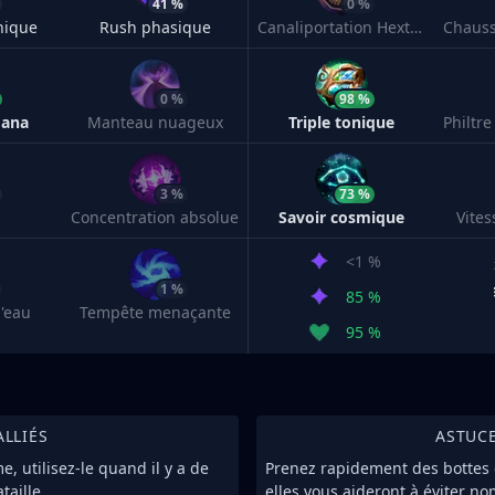
41 %
0 %
nique
Rush phasique
Canaliportation Hextech
Chaus
0 %
98 %
mana
Manteau nuageux
Triple tonique
3 %
73 %
Concentration absolue
Savoir cosmique
Vite
<1 %
1 %
85 %
'eau
Tempête menaçante
95 %
ALLIÉS
ASTUC
, utilisez-le quand il y a de
Prenez rapidement des bottes
aille.
elles vous aideront à éviter no