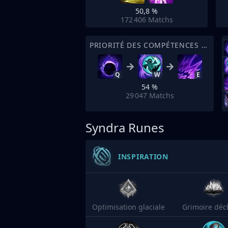
50,8 %
172 406
Matchs
PRIORITÉ DES COMPÉTENCES DE SORT
Q
W
E
54 %
29 047
Matchs
Syndra Runes
INSPIRATION
Optimisation glaciale
Grimoire déc