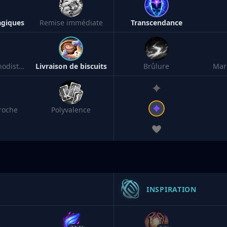
giques
Remise immédiate
Transcendance
Philtre de chronodistorsion
Livraison de biscuits
Brûlure
Mar
roche
Polyvalence
INSPIRATION