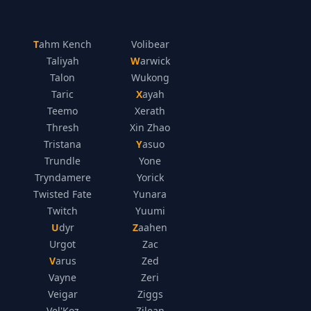
Tahm Kench
Volibear
Taliyah
Warwick
Talon
Wukong
Taric
Xayah
Teemo
Xerath
Thresh
Xin Zhao
Tristana
Yasuo
Trundle
Yone
Tryndamere
Yorick
Twisted Fate
Yunara
Twitch
Yuumi
Udyr
Zaahen
Urgot
Zac
Varus
Zed
Vayne
Zeri
Veigar
Ziggs
Vel'Koz
Zilean