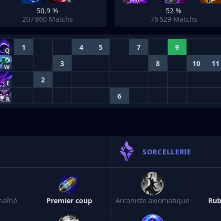
50,9 %
52 %
207 860
Matchs
76 629
Matchs
1
4
5
7
9
Q
3
8
10
11
W
2
E
6
R
SORCELLERIE
haîné
Premier coup
Arcaniste axiomatique
Rub