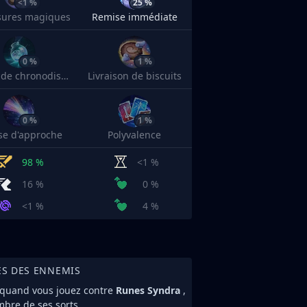
<1 %
25 %
sures magiques
Remise immédiate
0 %
1 %
Philtre de chronodistorsion
Livraison de biscuits
0 %
1 %
sse d'approche
Polyvalence
98 %
<1 %
16 %
0 %
<1 %
4 %
ES DES ENNEMIS
 quand vous jouez contre
Runes Syndra
,
mbre de ses sorts.