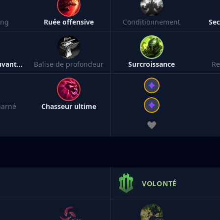
ang
Ruée offensive
Conditionnement
Sec
Souvenirs épouvantables
Balise de profondeur
Surcroissance
Re
harné
Chasseur ultime
VOLONTÉ