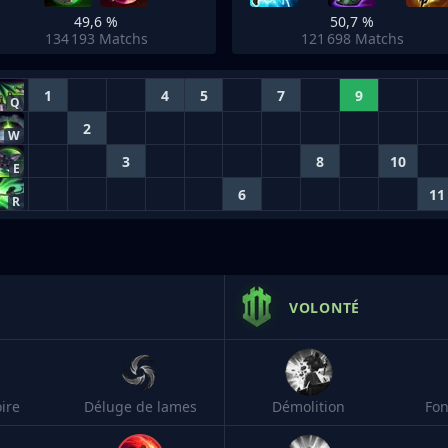
49,6 %
50,7 %
134 193
Matchs
121 698
Matchs
1
4
5
7
9
Q
2
W
3
8
10
E
6
11
R
VOLONTÉ
ire
Déluge de lames
Démolition
Fon