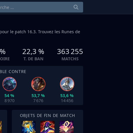
pour le patch 16.3. Trouvez les Runes de
 %
22,3 %
363 255
TOIRE
T. DE BAN
MATCHS
IBLE CONTRE
54 %
53,7 %
53,6 %
8 970
7 676
14 456
OBJETS DE FIN DE MATCH