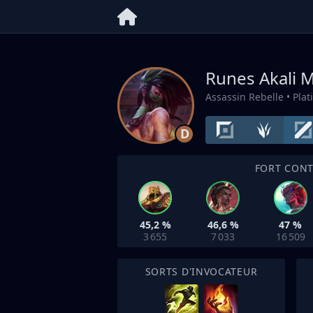
Runes Akali
M
Assassin Rebelle
• Pla
D
FORT CON
45,2 %
46,6 %
47 %
3 655
7 033
16 509
SORTS D'INVOCATEUR