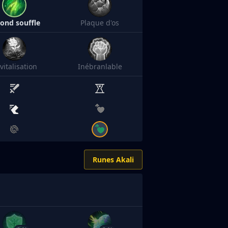
ond souffle
Plaque d'os
vitalisation
Inébranlable
Runes Akali