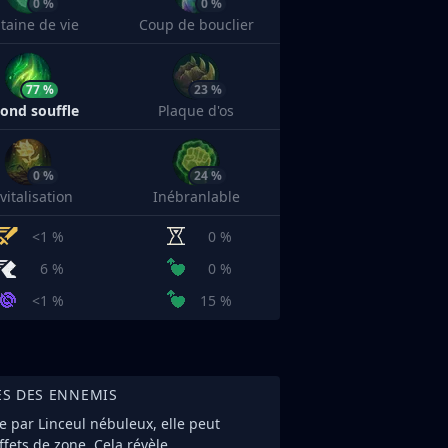
0 %
0 %
taine de vie
Coup de bouclier
77 %
23 %
ond souffle
Plaque d'os
0 %
24 %
vitalisation
Inébranlable
<1 %
0 %
6 %
0 %
<1 %
15 %
ES DES ENNEMIS
ée par Linceul nébuleux, elle peut
ffets de zone. Cela révèle