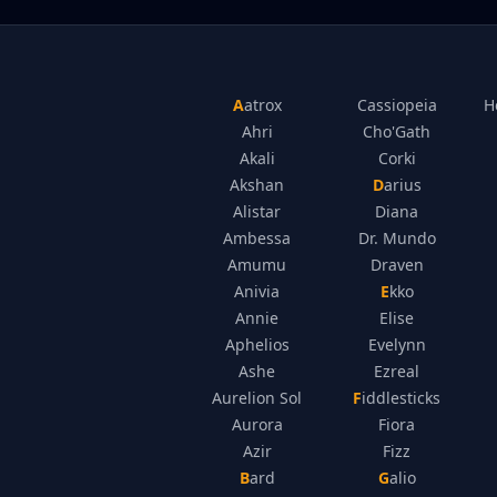
Aatrox
Cassiopeia
H
Ahri
Cho'Gath
Akali
Corki
Akshan
Darius
Alistar
Diana
Ambessa
Dr. Mundo
Amumu
Draven
Anivia
Ekko
Annie
Elise
Aphelios
Evelynn
Ashe
Ezreal
Aurelion Sol
Fiddlesticks
Aurora
Fiora
Azir
Fizz
Bard
Galio