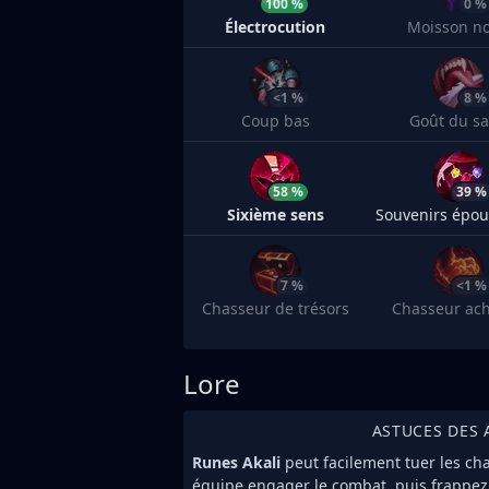
100 %
0 %
Électrocution
Moisson no
<1 %
8 %
Coup bas
Goût du s
58 %
39 %
Sixième sens
7 %
<1 %
Chasseur de trésors
Chasseur ac
Lore
ASTUCES DES 
Runes Akali
peut facilement tuer les ch
équipe engager le combat, puis frappez l