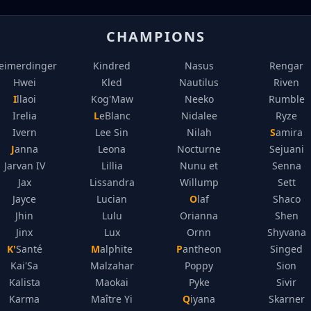
CHAMPIONS
eimerdinger
Kindred
Nasus
Rengar
Hwei
Kled
Nautilus
Riven
Illaoi
Kog'Maw
Neeko
Rumble
Irelia
LeBlanc
Nidalee
Ryze
Ivern
Lee Sin
Nilah
Samira
Janna
Leona
Nocturne
Sejuani
Jarvan IV
Lillia
Nunu et
Senna
Jax
Lissandra
Willump
Sett
Jayce
Lucian
Olaf
Shaco
Jhin
Lulu
Orianna
Shen
Jinx
Lux
Ornn
Shyvana
K'Santé
Malphite
Pantheon
Singed
Kai'Sa
Malzahar
Poppy
Sion
Kalista
Maokai
Pyke
Sivir
Karma
Maître Yi
Qiyana
Skarner