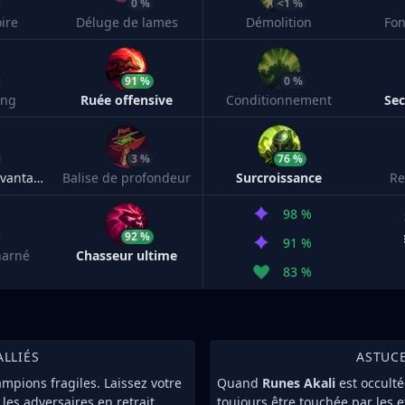
0 %
<1 %
ire
Déluge de lames
Démolition
Fon
91 %
0 %
ang
Ruée offensive
Conditionnement
Sec
3 %
76 %
Souvenirs épouvantables
Balise de profondeur
Surcroissance
Re
98 %
92 %
91 %
harné
Chasseur ultime
83 %
ALLIÉS
ASTUC
ampions fragiles. Laissez votre
Quand
Runes Akali
est occult
es adversaires en retrait.
toujours être touchée par les e