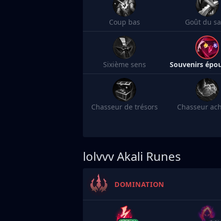
Coup bas
Goût du s
Sixième sens
Chasseur de trésors
Chasseur ac
lolvvv
Akali Runes
DOMINATION