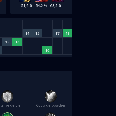
51,6 %
54,2 %
63,5 %
14
15
17
18
12
13
16
taine de vie
Coup de bouclier