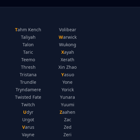
Tahm Kench
Volibear
Taliyah
Warwick
Talon
Wukong
Taric
Xayah
Teemo
Xerath
Thresh
Xin Zhao
Tristana
Yasuo
Trundle
Yone
Tryndamere
Yorick
Twisted Fate
Yunara
Twitch
Yuumi
Udyr
Zaahen
Urgot
Zac
Varus
Zed
Vayne
Zeri