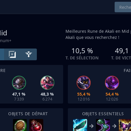
id
Meilleures Rune de Akali en
Mid
Akali que vous recherchez !
tinum+
10,5 %
49,1
T. DE SÉLECTION
T. DE VIC
TRE
FA
47,1 %
48,3 %
55,4 %
54,4 %
7 339
6 274
12 016
12 026
OBJETS DE DÉPART
OBJETS ESSENTIELS