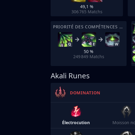
49,1 %
306 765
Matchs
PRIORITÉ DES COMPÉTENCES DE SORT
Q
E
W
50 %
249 849
Matchs
Akali Runes
DOMINATION
Électrocution
Moisson no