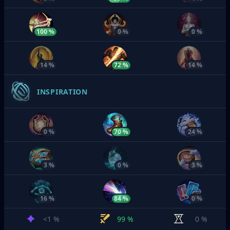
100 %
0 %
0 %
14 %
72 %
14 %
INSPIRATION
0 %
70 %
24 %
3 %
0 %
3 %
16 %
84 %
0 %
<1 %
99 %
0 %