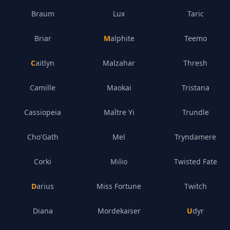
Braum
Lux
Taric
Briar
Malphite
Teemo
Caitlyn
Malzahar
Thresh
Camille
Maokai
Tristana
Cassiopeia
Maître Yi
Trundle
Cho'Gath
Mel
Tryndamere
Corki
Milio
Twisted Fate
Darius
Miss Fortune
Twitch
Diana
Mordekaiser
Udyr