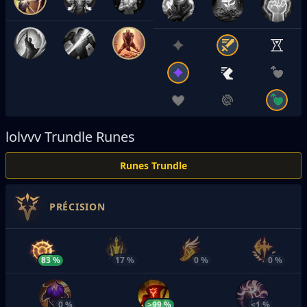
lolvvv
Trundle Runes
Runes Trundle
PRÉCISION
83 %
17 %
0 %
0 %
0 %
>99 %
<1 %