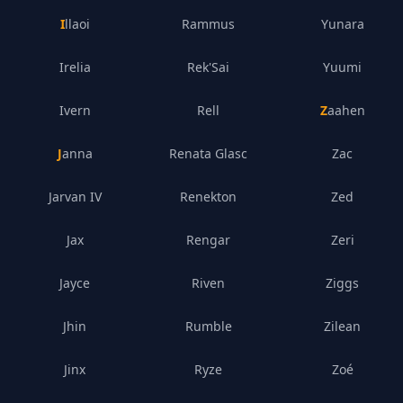
Illaoi
Rammus
Yunara
Irelia
Rek'Sai
Yuumi
Ivern
Rell
Zaahen
Janna
Renata Glasc
Zac
Jarvan IV
Renekton
Zed
Jax
Rengar
Zeri
Jayce
Riven
Ziggs
Jhin
Rumble
Zilean
Jinx
Ryze
Zoé