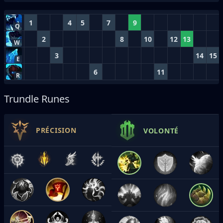
1
4
5
7
9
Q
2
8
10
12
13
W
3
14
15
E
6
11
R
Trundle Runes
PRÉCISION
VOLONTÉ