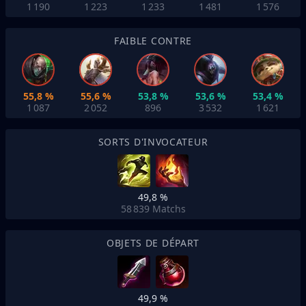
1 190
1 223
1 233
1 481
1 576
FAIBLE CONTRE
55,8 %
55,6 %
53,8 %
53,6 %
53,4 %
1 087
2 052
896
3 532
1 621
SORTS D'INVOCATEUR
49,8 %
58 839
Matchs
OBJETS DE DÉPART
49,9 %