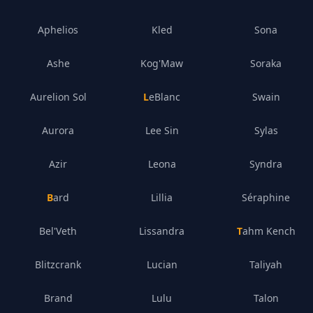
Aphelios
Kled
Sona
Ashe
Kog'Maw
Soraka
Aurelion Sol
LeBlanc
Swain
Aurora
Lee Sin
Sylas
Azir
Leona
Syndra
Bard
Lillia
Séraphine
Bel'Veth
Lissandra
Tahm Kench
Blitzcrank
Lucian
Taliyah
Brand
Lulu
Talon