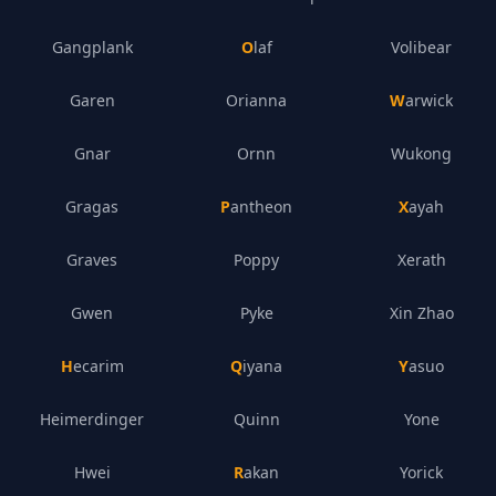
Gangplank
Olaf
Volibear
Garen
Orianna
Warwick
Gnar
Ornn
Wukong
Gragas
Pantheon
Xayah
Graves
Poppy
Xerath
Gwen
Pyke
Xin Zhao
Hecarim
Qiyana
Yasuo
Heimerdinger
Quinn
Yone
Hwei
Rakan
Yorick