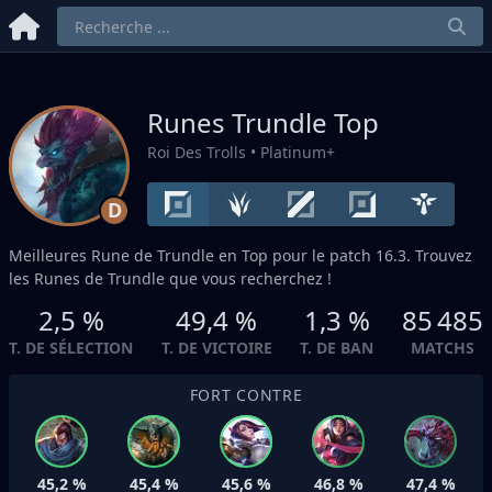
Runes Trundle
Top
Roi Des Trolls
• Platinum+
D
Meilleures Rune de Trundle en
Top
pour le patch 16.3. Trouvez
les Runes de Trundle que vous recherchez !
2,5 %
49,4 %
1,3 %
85 485
T. DE SÉLECTION
T. DE VICTOIRE
T. DE BAN
MATCHS
FORT CONTRE
45,2 %
45,4 %
45,6 %
46,8 %
47,4 %