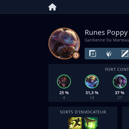
Runes Popp
Gardienne Du Martea
D
FORT CON
25 %
31,3 %
37 %
4
16
27
SORTS D'INVOCATEUR