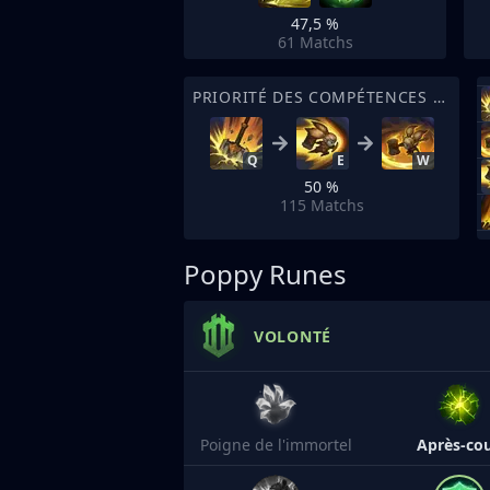
47,5 %
61
Matchs
PRIORITÉ DES COMPÉTENCES DE SORT
Q
E
W
50 %
115
Matchs
Poppy Runes
VOLONTÉ
Poigne de l'immortel
Après-co