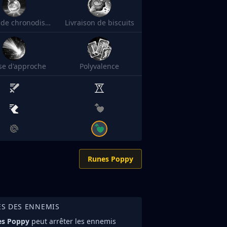
Philtre de chronodistorsion
Livraison de biscuits
sse d'approche
Polyvalence
Runes Poppy
ES DES ENNEMIS
es Poppy
peut arrêter les ennemis