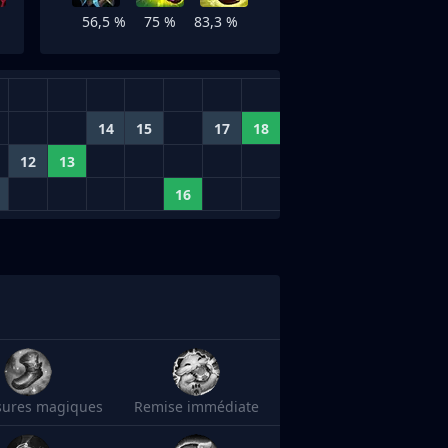
56,5 %
75 %
83,3 %
14
15
17
18
12
13
16
sures magiques
Remise immédiate