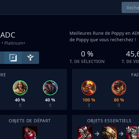
y
ADC
Meilleures Rune de Poppy en
AD
de Poppy que vous recherchez !
u
• Platinum+
0 %
45,
T. DE SÉLECTION
T. DE V
TRE
FA
40 %
40 %
100 %
80 %
5
5
3
5
OBJETS DE DÉPART
OBJETS ESSENTIELS
2