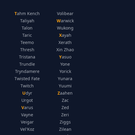
Tahm Kench
Volibear
Taliyah
Warwick
Talon
Wukong
Taric
Xayah
Teemo
Xerath
Thresh
Xin Zhao
Tristana
Yasuo
Trundle
Yone
Tryndamere
Yorick
Twisted Fate
Yunara
Twitch
Yuumi
Udyr
Zaahen
Urgot
Zac
Varus
Zed
Vayne
Zeri
Veigar
Ziggs
Vel'Koz
Zilean