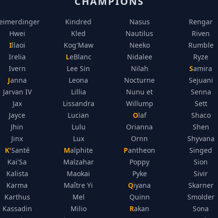
CHAMPIONS
eimerdinger
Kindred
Nasus
Rengar
Hwei
Kled
Nautilus
Riven
Illaoi
Kog'Maw
Neeko
Rumble
Irelia
LeBlanc
Nidalee
Ryze
Ivern
Lee Sin
Nilah
Samira
Janna
Leona
Nocturne
Sejuani
Jarvan IV
Lillia
Nunu et
Senna
Jax
Lissandra
Willump
Sett
Jayce
Lucian
Olaf
Shaco
Jhin
Lulu
Orianna
Shen
Jinx
Lux
Ornn
Shyvana
K'Santé
Malphite
Pantheon
Singed
Kai'Sa
Malzahar
Poppy
Sion
Kalista
Maokai
Pyke
Sivir
Karma
Maître Yi
Qiyana
Skarner
Karthus
Mel
Quinn
Smolder
Kassadin
Milio
Rakan
Sona