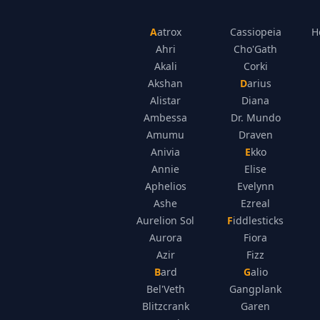
Aatrox
Cassiopeia
H
Ahri
Cho'Gath
Akali
Corki
Akshan
Darius
Alistar
Diana
Ambessa
Dr. Mundo
Amumu
Draven
Anivia
Ekko
Annie
Elise
Aphelios
Evelynn
Ashe
Ezreal
Aurelion Sol
Fiddlesticks
Aurora
Fiora
Azir
Fizz
Bard
Galio
Bel'Veth
Gangplank
Blitzcrank
Garen