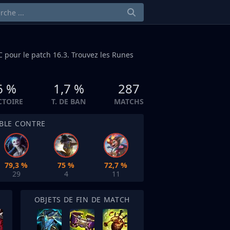
C
pour le patch 16.3. Trouvez les Runes
6 %
1,7 %
287
ICTOIRE
T. DE BAN
MATCHS
IBLE CONTRE
79,3 %
75 %
72,7 %
29
4
11
OBJETS DE FIN DE MATCH