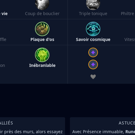
 vie
Coup de bouclier
Triple tonique
fle
Plaque d'os
Savoir cosmique
Vite
ion
Inébranlable
ALLIÉS
ASTUC
ir près des murs, alors essayez
Avec Présence immuable,
Run