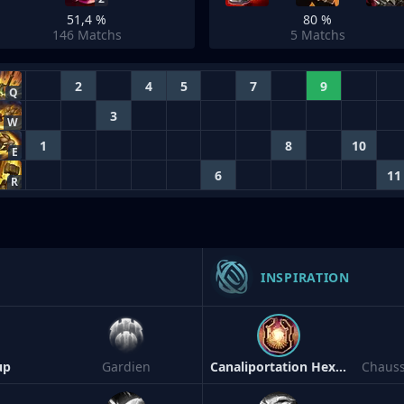
51,4 %
80 %
146
Matchs
5
Matchs
2
4
5
7
9
Q
3
W
1
8
10
E
6
11
R
INSPIRATION
up
Gardien
Canaliportation Hextech
Chaus