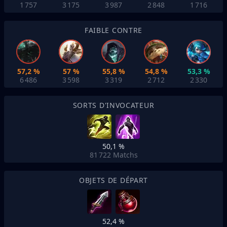
1 757
3 175
3 987
2 848
1 716
FAIBLE CONTRE
57,2 %
57 %
55,8 %
54,8 %
53,3 %
6 486
3 598
3 319
2 712
2 330
SORTS D'INVOCATEUR
50,1 %
81 722
Matchs
OBJETS DE DÉPART
52,4 %