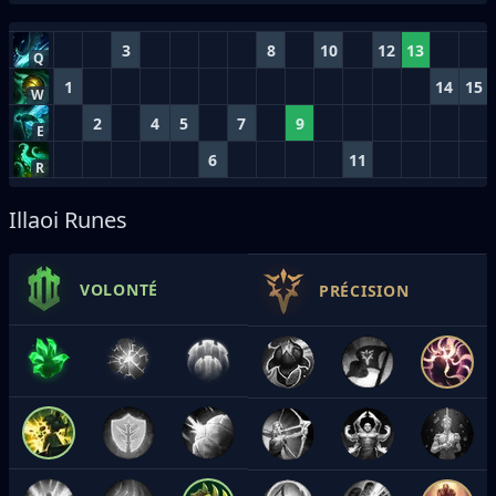
3
8
10
12
13
Q
1
14
15
W
2
4
5
7
9
E
6
11
R
Illaoi Runes
VOLONTÉ
PRÉCISION