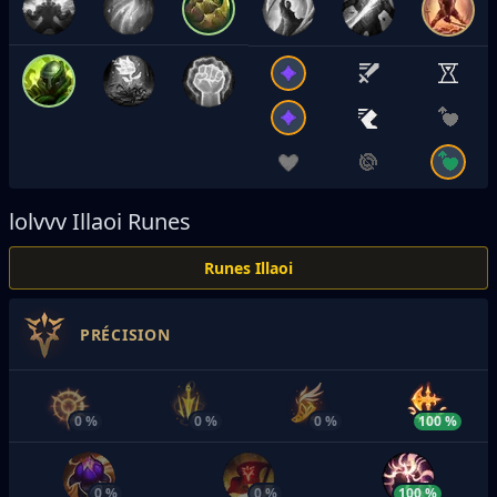
lolvvv
Illaoi Runes
Runes Illaoi
PRÉCISION
0 %
0 %
0 %
100 %
0 %
0 %
100 %