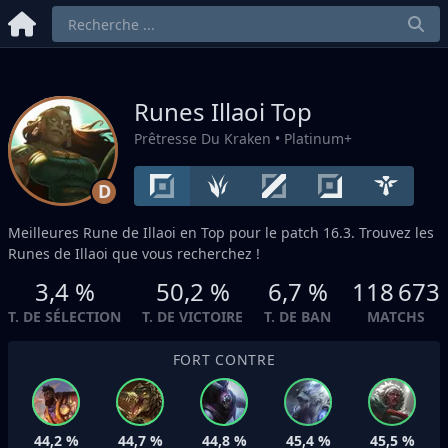
Runes Illaoi
Top
Prêtresse Du Kraken
• Platinum+
D
Meilleures Rune de Illaoi en
Top
pour le patch 16.3. Trouvez les
Runes de Illaoi que vous recherchez !
3,4 %
50,2 %
6,7 %
118 673
T. DE SÉLECTION
T. DE VICTOIRE
T. DE BAN
MATCHS
FORT CONTRE
44,2 %
44,7 %
44,8 %
45,4 %
45,5 %