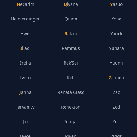
Hecarim
Qiyana
Yasuo
Heimerdinger
Quinn
Yone
Hwei
Rakan
Yorick
Illaoi
Rammus
Yunara
Irelia
Rek'Sai
Yuumi
Ivern
Rell
Zaahen
Janna
Renata Glasc
Zac
Jarvan IV
Renekton
Zed
Jax
Rengar
Zeri
Jayce
Riven
Ziggs