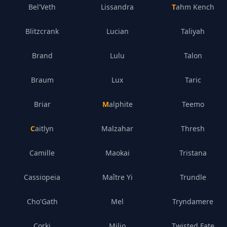
Bel'Veth
Lissandra
Tahm Kench
Blitzcrank
Lucian
Taliyah
Brand
Lulu
Talon
Braum
Lux
Taric
Briar
Malphite
Teemo
Caitlyn
Malzahar
Thresh
Camille
Maokai
Tristana
Cassiopeia
Maître Yi
Trundle
Cho'Gath
Mel
Tryndamere
Corki
Milio
Twisted Fate