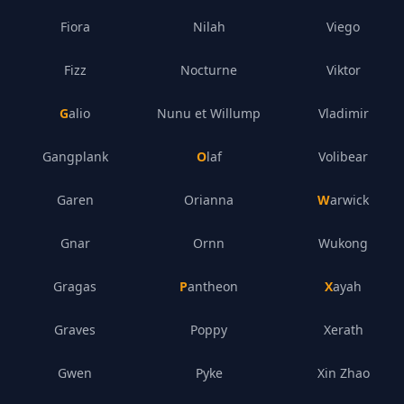
Fiora
Nilah
Viego
Fizz
Nocturne
Viktor
Galio
Nunu et Willump
Vladimir
Gangplank
Olaf
Volibear
Garen
Orianna
Warwick
Gnar
Ornn
Wukong
Gragas
Pantheon
Xayah
Graves
Poppy
Xerath
Gwen
Pyke
Xin Zhao