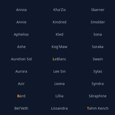
Anivia
Kha'Zix
Skarner
Annie
Kindred
Smolder
Aphelios
Kled
Sona
Ashe
Kog'Maw
Soraka
Aurelion Sol
LeBlanc
Swain
Aurora
Lee Sin
Sylas
Azir
Leona
Syndra
Bard
Lillia
Séraphine
Bel'Veth
Lissandra
Tahm Kench