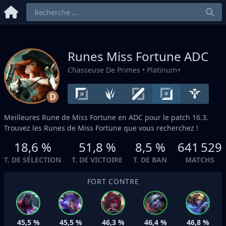
Runes Miss Fortune
ADC
Chasseuse De Primes
• Platinum+
D
Meilleures Rune de Miss Fortune en
ADC
pour le patch 16.3.
Trouvez les Runes de Miss Fortune que vous recherchez !
18,6 %
51,8 %
8,5 %
641 529
T. DE SÉLECTION
T. DE VICTOIRE
T. DE BAN
MATCHS
FORT CONTRE
45,5 %
45,5 %
46,3 %
46,4 %
46,8 %