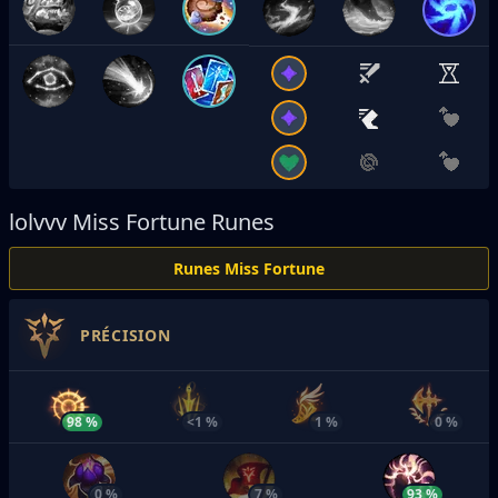
lolvvv
Miss Fortune Runes
Runes Miss Fortune
PRÉCISION
98 %
<1 %
1 %
0 %
0 %
7 %
93 %