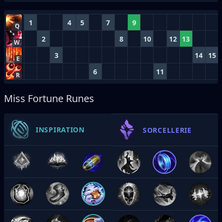
1
4
5
7
9
Q
2
8
10
12
13
W
3
14
15
E
6
11
R
Miss Fortune Runes
INSPIRATION
SORCELLERIE