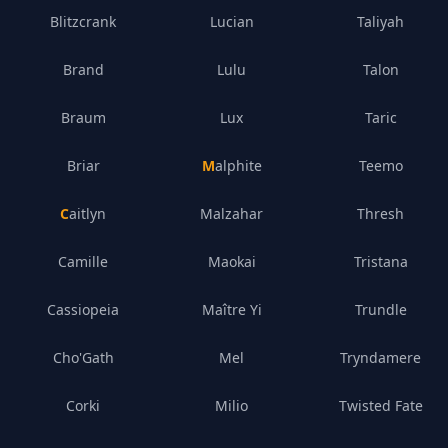
Blitzcrank
Lucian
Taliyah
Brand
Lulu
Talon
Braum
Lux
Taric
Briar
Malphite
Teemo
Caitlyn
Malzahar
Thresh
Camille
Maokai
Tristana
Cassiopeia
Maître Yi
Trundle
Cho'Gath
Mel
Tryndamere
Corki
Milio
Twisted Fate