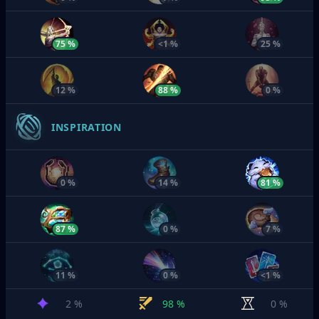
75 %
<1 %
25 %
12 %
88 %
0 %
INSPIRATION
0 %
14 %
81 %
87 %
0 %
7 %
11 %
0 %
<1 %
2 %
98 %
0 %