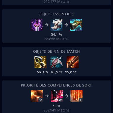
612 177
Matchs
OBJETS ESSENTIELS
54,1 %
66 856
Matchs
OBJETS DE FIN DE MATCH
56,9 %
61,5 %
59,8 %
PRIORITÉ DES COMPÉTENCES DE SORT
Q
W
E
53 %
252 949
Matchs