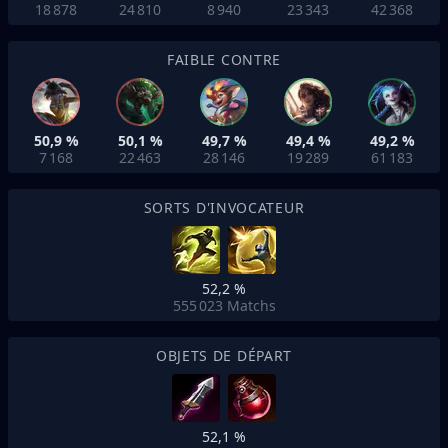
18 878
24 810
8 940
23 343
42 368
FAIBLE CONTRE
50,9 %
50,1 %
49,7 %
49,4 %
49,2 %
7 168
22 463
28 146
19 289
61 183
SORTS D'INVOCATEUR
52,2 %
555 023
Matchs
OBJETS DE DÉPART
52,1 %