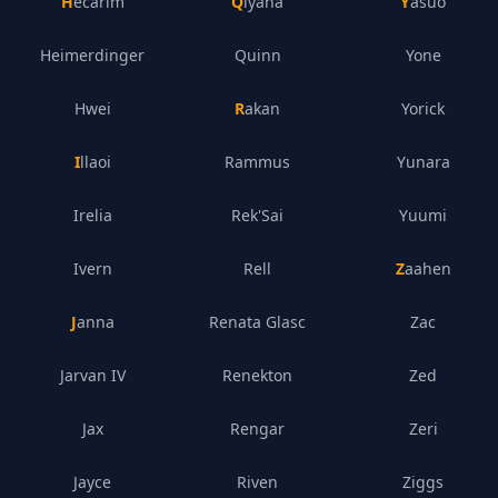
Hecarim
Qiyana
Yasuo
Heimerdinger
Quinn
Yone
Hwei
Rakan
Yorick
Illaoi
Rammus
Yunara
Irelia
Rek'Sai
Yuumi
Ivern
Rell
Zaahen
Janna
Renata Glasc
Zac
Jarvan IV
Renekton
Zed
Jax
Rengar
Zeri
Jayce
Riven
Ziggs