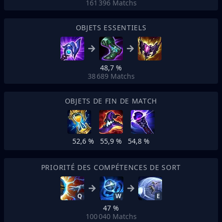
161 396
Matchs
OBJETS ESSENTIELS
48,7 %
38 689
Matchs
OBJETS DE FIN DE MATCH
52,6 %
55,9 %
54,8 %
PRIORITÉ DES COMPÉTENCES DE SORT
Q
W
E
47 %
100 040
Matchs