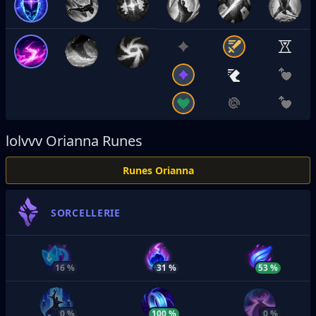
lolvvv
Orianna Runes
Runes Orianna
SORCELLERIE
16 %
31 %
53 %
0 %
100 %
0 %