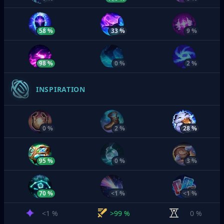
58 %
33 %
9 %
98 %
0 %
2 %
INSPIRATION
0 %
2 %
28 %
95 %
0 %
3 %
70 %
<1 %
<1 %
<1 %
>99 %
0 %