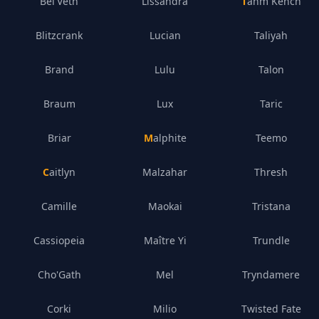
Bel'Veth
Lissandra
Tahm Kench
Blitzcrank
Lucian
Taliyah
Brand
Lulu
Talon
Braum
Lux
Taric
Briar
Malphite
Teemo
Caitlyn
Malzahar
Thresh
Camille
Maokai
Tristana
Cassiopeia
Maître Yi
Trundle
Cho'Gath
Mel
Tryndamere
Corki
Milio
Twisted Fate