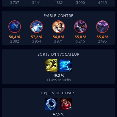
3 707
3 141
1 882
5 990
4 015
FAIBLE CONTRE
58,4 %
57,2 %
56,8 %
55,8 %
55,6 %
2 382
3 954
3 971
5 216
2 495
SORTS D'INVOCATEUR
49,2 %
11 059
Matchs
OBJETS DE DÉPART
2
47,5 %