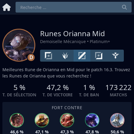
Runes Orianna
Mid
Demoiselle Mécanique
• Platinum+
D
Meilleures Rune de Orianna en
Mid
pour le patch 16.3. Trouvez
les Runes de Orianna que vous recherchez !
5 %
47,2 %
1 %
173 222
T. DE SÉLECTION
T. DE VICTOIRE
T. DE BAN
MATCHS
FORT CONTRE
46,6 %
47,1 %
47,3 %
47,8 %
50,6 %