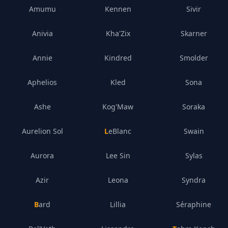
Amumu
Kennen
Sivir
Anivia
Kha'Zix
Skarner
Annie
Kindred
Smolder
Aphelios
Kled
Sona
Ashe
Kog'Maw
Soraka
Aurelion Sol
LeBlanc
Swain
Aurora
Lee Sin
Sylas
Azir
Leona
Syndra
Bard
Lillia
Séraphine