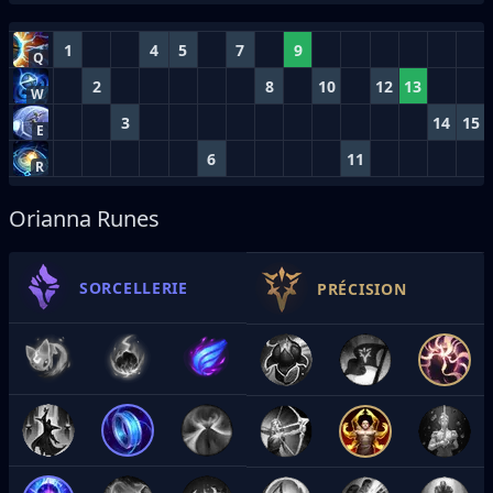
1
4
5
7
9
Q
2
8
10
12
13
W
3
14
15
E
6
11
R
Orianna Runes
SORCELLERIE
PRÉCISION