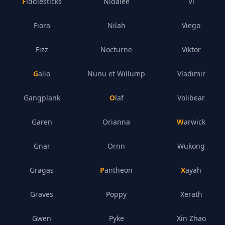
Fiddlesticks
Nidalee
Vi
Fiora
Nilah
Viego
Fizz
Nocturne
Viktor
Galio
Nunu et Willump
Vladimir
Gangplank
Olaf
Volibear
Garen
Orianna
Warwick
Gnar
Ornn
Wukong
Gragas
Pantheon
Xayah
Graves
Poppy
Xerath
Gwen
Pyke
Xin Zhao