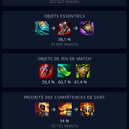
207 027
Matchs
OBJETS ESSENTIELS
56,1 %
31 896
Matchs
OBJETS DE FIN DE MATCH
59,3 %
60,7 %
61,4 %
PRIORITÉ DES COMPÉTENCES DE SORT
Q
W
E
54 %
45 102
Matchs