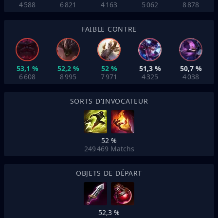
4 588
6 821
4 163
5 062
8 878
FAIBLE CONTRE
53,1 %
52,2 %
52 %
51,3 %
50,7 %
6 608
8 995
7 971
4 325
4 038
SORTS D'INVOCATEUR
52 %
249 469
Matchs
OBJETS DE DÉPART
52,3 %