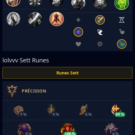
lolvvv
Sett Runes
Runes Sett
PRÉCISION
1 %
0 %
0 %
99 %
0 %
100 %
0 %