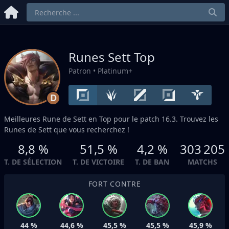
Runes Sett
Top
Patron
• Platinum+
D
Meilleures Rune de Sett en
Top
pour le patch 16.3. Trouvez les
Runes de Sett que vous recherchez !
8,8 %
51,5 %
4,2 %
303 205
T. DE SÉLECTION
T. DE VICTOIRE
T. DE BAN
MATCHS
FORT CONTRE
44 %
44,6 %
45,5 %
45,5 %
45,9 %