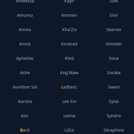
Ambessa
Kayn
Sion
Amumu
Kennen
Sivir
Anivia
Kha'Zix
Skarner
Annie
Kindred
Smolder
Aphelios
Kled
Sona
Ashe
Kog'Maw
Soraka
Aurelion Sol
LeBlanc
Swain
Aurora
Lee Sin
Sylas
Azir
Leona
Syndra
Bard
Lillia
Séraphine