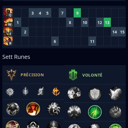
3
4
5
7
9
Q
1
8
10
12
13
W
2
14
15
E
6
11
R
Sett Runes
PRÉCISION
VOLONTÉ