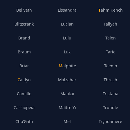
Bel'Veth
Lissandra
Tahm Kench
Blitzcrank
Lucian
Taliyah
Brand
Lulu
Talon
Braum
Lux
Taric
Briar
Malphite
Teemo
Caitlyn
Malzahar
Thresh
Camille
Maokai
Tristana
Cassiopeia
Maître Yi
Trundle
Cho'Gath
Mel
Tryndamere