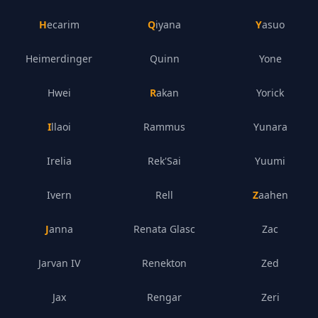
Hecarim
Qiyana
Yasuo
Heimerdinger
Quinn
Yone
Hwei
Rakan
Yorick
Illaoi
Rammus
Yunara
Irelia
Rek'Sai
Yuumi
Ivern
Rell
Zaahen
Janna
Renata Glasc
Zac
Jarvan IV
Renekton
Zed
Jax
Rengar
Zeri