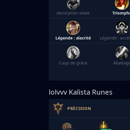
Absorption vitale
Triomph
Légende : alacrité
Légende : accél
Coup de grâce
Abattag
lolvvv
Kalista Runes
PRÉCISION