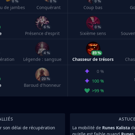
0 %
0 %
0 %
eu de jambes
Conquérant
Coup bas
Go
6 %
0 %
e
Présence d'esprit
Sixième sens
4 %
89 %
ération
Légende : sangsue
Chasseur de trésors
Chas
0 %
20 %
100 %
e
Baroud d'honneur
>99 %
ALLIÉS
ASTUC
ar son délai de récupération
La mobilité de
Runes Kalista
d
qu'elle est faible quand
Runes 