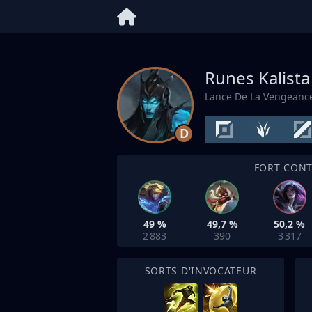
Runes Kalist
Lance De La Vengeanc
D
FORT CON
49 %
49,7 %
50,2 %
2 883
390
3 317
SORTS D'INVOCATEUR