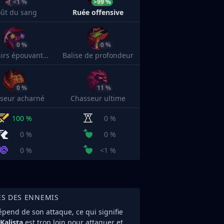
<1 %
>99 %
ût du sang
Ruée offensive
0 %
0 %
Souvenirs épouvantables
Balise de profondeur
0 %
11 %
seur acharné
Chasseur ultime
100 %
0 %
0 %
0 %
0 %
<1 %
ES DES ENNEMIS
épend de son attaque, ce qui signifie
Kalista
est trop loin pour attaquer et