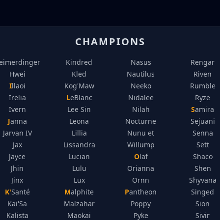
CHAMPIONS
eimerdinger
Kindred
Nasus
Rengar
Hwei
Kled
Nautilus
Riven
Illaoi
Kog'Maw
Neeko
Rumble
Irelia
LeBlanc
Nidalee
Ryze
Ivern
Lee Sin
Nilah
Samira
Janna
Leona
Nocturne
Sejuani
Jarvan IV
Lillia
Nunu et
Senna
Jax
Lissandra
Willump
Sett
Jayce
Lucian
Olaf
Shaco
Jhin
Lulu
Orianna
Shen
Jinx
Lux
Ornn
Shyvana
K'Santé
Malphite
Pantheon
Singed
Kai'Sa
Malzahar
Poppy
Sion
Kalista
Maokai
Pyke
Sivir