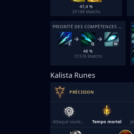
47,4 %
29 188
Matchs
PRIORITÉ DES COMPÉTENCES DE SORT
E
Q
W
48 %
15 576
Matchs
Kalista Runes
PRÉCISION
Attaque soutenue
Tempo mortel
J