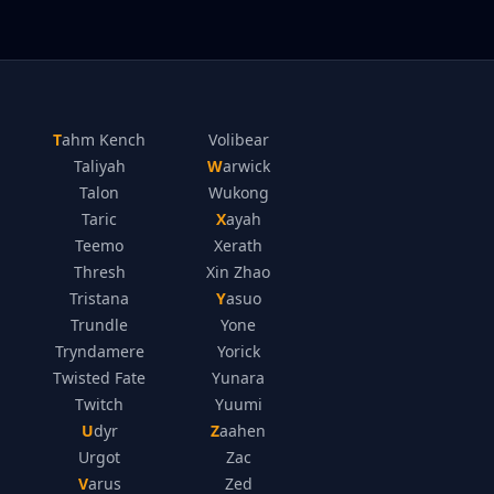
Tahm Kench
Volibear
Taliyah
Warwick
Talon
Wukong
Taric
Xayah
Teemo
Xerath
Thresh
Xin Zhao
Tristana
Yasuo
Trundle
Yone
Tryndamere
Yorick
Twisted Fate
Yunara
Twitch
Yuumi
Udyr
Zaahen
Urgot
Zac
Varus
Zed