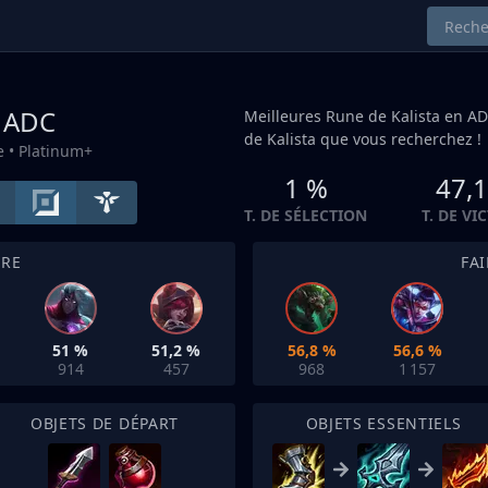
a
ADC
Meilleures Rune de Kalista en
AD
de Kalista que vous recherchez !
e
• Platinum+
1 %
47,
T. DE SÉLECTION
T. DE VI
TRE
FA
51 %
51,2 %
56,8 %
56,6 %
914
457
968
1 157
OBJETS DE DÉPART
OBJETS ESSENTIELS