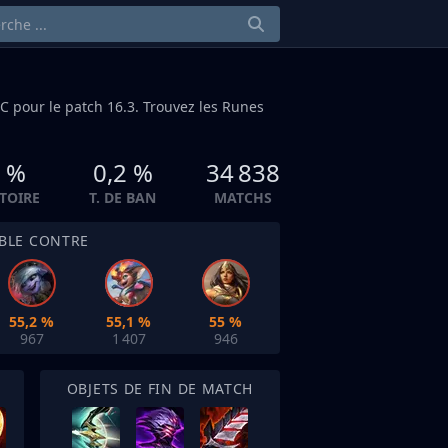
C
pour le patch 16.3. Trouvez les Runes
1 %
0,2 %
34 838
CTOIRE
T. DE BAN
MATCHS
IBLE CONTRE
55,2 %
55,1 %
55 %
967
1 407
946
OBJETS DE FIN DE MATCH