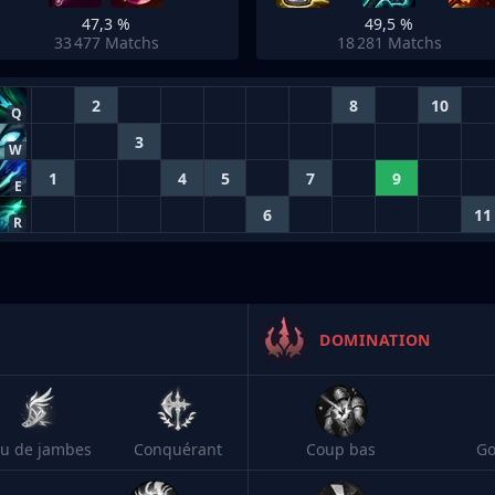
47,3 %
49,5 %
33 477
Matchs
18 281
Matchs
2
8
10
Q
3
W
1
4
5
7
9
E
6
11
R
DOMINATION
eu de jambes
Conquérant
Coup bas
Go