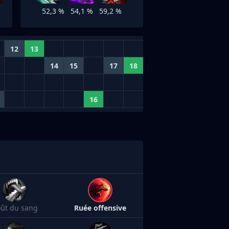
52,3 %
54,1 %
59,2 %
12
13
14
15
17
18
16
ût du sang
Ruée offensive