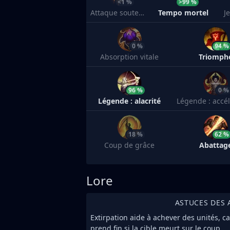
<1 %
>99 %
Attaque soutenue
Tempo mortel
J
0 %
94 %
Absorption vitale
Triomph
96 %
0 %
Légende : alacrité
Légende : accél
18 %
62 %
Coup de grâce
Abattag
Lore
ASTUCES DES 
Extirpation aide à achever des unités, c
prend fin si la cible meurt sur le coup.