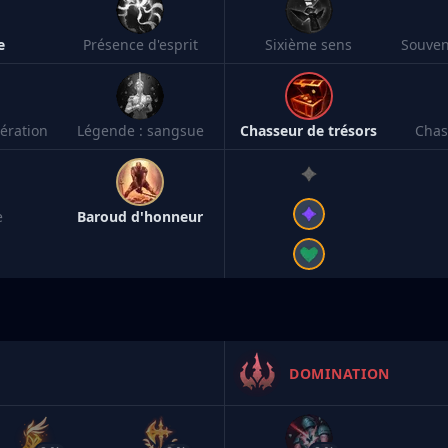
e
Présence d'esprit
Sixième sens
ération
Légende : sangsue
Chasseur de trésors
Chas
e
Baroud d'honneur
DOMINATION