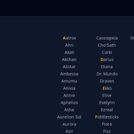
Aatrox
Cassiopeia
H
Ahri
Cho'Gath
Akali
Corki
Akshan
Darius
Alistar
Diana
Ambessa
Dr. Mundo
Amumu
Draven
Anivia
Ekko
Annie
Elise
Aphelios
Evelynn
Ashe
Ezreal
Aurelion Sol
Fiddlesticks
Aurora
Fiora
Azir
Fizz