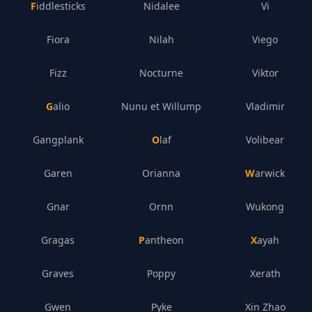
Fiddlesticks
Nidalee
Vi
Fiora
Nilah
Viego
Fizz
Nocturne
Viktor
Galio
Nunu et Willump
Vladimir
Gangplank
Olaf
Volibear
Garen
Orianna
Warwick
Gnar
Ornn
Wukong
Gragas
Pantheon
Xayah
Graves
Poppy
Xerath
Gwen
Pyke
Xin Zhao