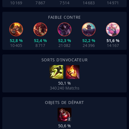
10 169
7 867
7 514
14 683
14 971
FAIBLE CONTRE
52,8 %
52,4 %
52,3 %
52,2 %
51,6 %
10 405
8 717
21 082
24 396
14 167
SORTS D'INVOCATEUR
50,1 %
340 240
Matchs
OBJETS DE DÉPART
2
50,6 %