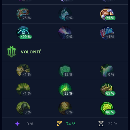
25 %
0 %
75 %
>99 %
0 %
<1 %
VOLONTÉ
<1 %
12 %
0 %
<1 %
33 %
65 %
3 %
0 %
86 %
9 %
74 %
22 %