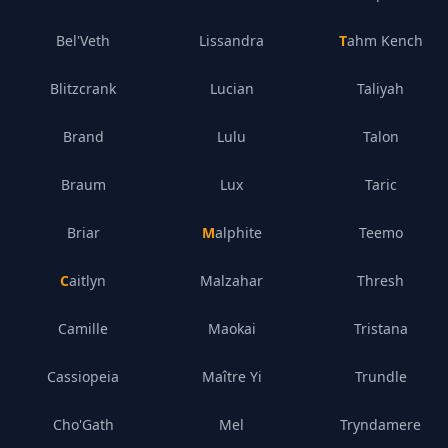
Bel'Veth
Lissandra
Tahm Kench
Blitzcrank
Lucian
Taliyah
Brand
Lulu
Talon
Braum
Lux
Taric
Briar
Malphite
Teemo
Caitlyn
Malzahar
Thresh
Camille
Maokai
Tristana
Cassiopeia
Maître Yi
Trundle
Cho'Gath
Mel
Tryndamere