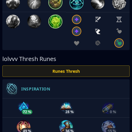
lolvvv
Thresh Runes
Runes Thresh
INSPIRATION
72 %
28 %
0 %
49 %
36 %
15 %