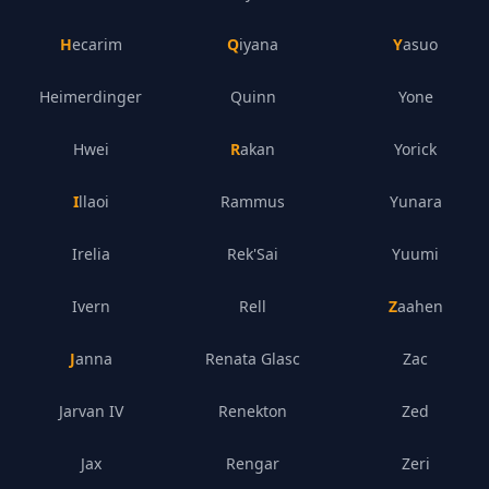
Hecarim
Qiyana
Yasuo
Heimerdinger
Quinn
Yone
Hwei
Rakan
Yorick
Illaoi
Rammus
Yunara
Irelia
Rek'Sai
Yuumi
Ivern
Rell
Zaahen
Janna
Renata Glasc
Zac
Jarvan IV
Renekton
Zed
Jax
Rengar
Zeri