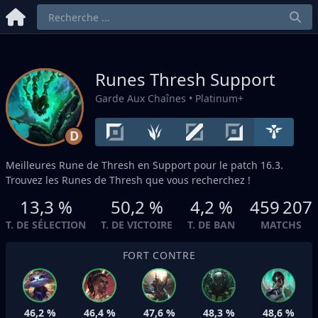
Runes Thresh
Support
Garde Aux Chaînes
• Platinum+
D
Meilleures Rune de Thresh en
Support
pour le patch 16.3.
Trouvez les Runes de Thresh que vous recherchez !
13,3 %
50,2 %
4,2 %
459 207
T. DE SÉLECTION
T. DE VICTOIRE
T. DE BAN
MATCHS
FORT CONTRE
46,2 %
46,4 %
47,6 %
48,3 %
48,6 %