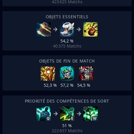
423 625
Matchs
OBJETS ESSENTIELS
54,2 %
40 375
Matchs
OBJETS DE FIN DE MATCH
52,3 %
57,2 %
54,5 %
PRIORITÉ DES COMPÉTENCES DE SORT
Q
E
W
51 %
222 657
Matchs