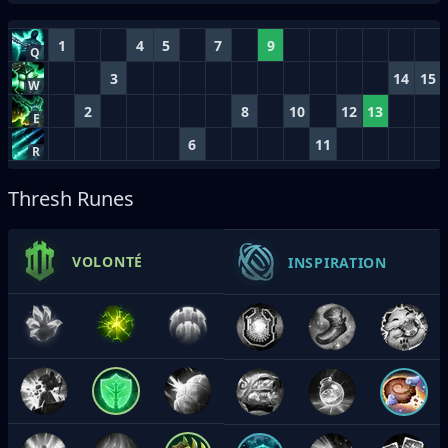
1
4
5
7
9
Q
3
14
15
W
2
8
10
12
13
E
6
11
R
Thresh Runes
VOLONTÉ
INSPIRATION