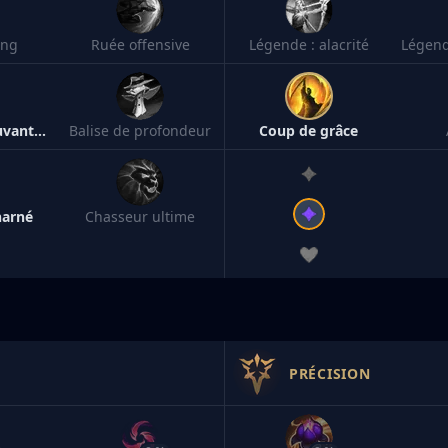
ang
Ruée offensive
Légende : alacrité
Souvenirs épouvantables
Balise de profondeur
Coup de grâce
harné
Chasseur ultime
PRÉCISION