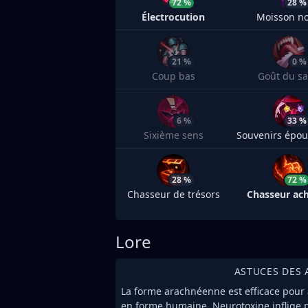
72 %
28 %
Électrocution
Moisson no
21 %
0 %
Coup bas
Goût du s
6 %
33 %
Sixième sens
28 %
72 %
Chasseur de trésors
Chasseur ac
Lore
ASTUCES DES 
La forme arachnéenne est efficace pour a
en forme humaine, Neurotoxine inflige 