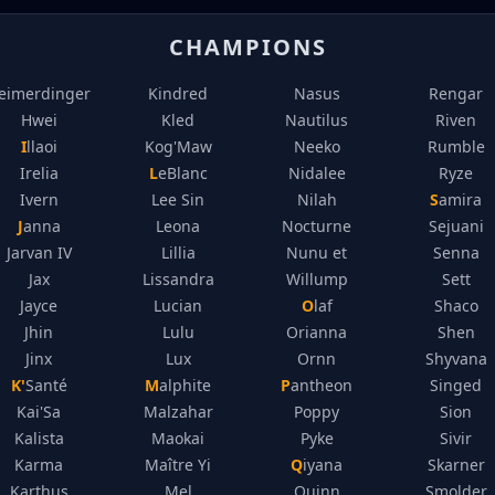
CHAMPIONS
eimerdinger
Kindred
Nasus
Rengar
Hwei
Kled
Nautilus
Riven
Illaoi
Kog'Maw
Neeko
Rumble
Irelia
LeBlanc
Nidalee
Ryze
Ivern
Lee Sin
Nilah
Samira
Janna
Leona
Nocturne
Sejuani
Jarvan IV
Lillia
Nunu et
Senna
Jax
Lissandra
Willump
Sett
Jayce
Lucian
Olaf
Shaco
Jhin
Lulu
Orianna
Shen
Jinx
Lux
Ornn
Shyvana
K'Santé
Malphite
Pantheon
Singed
Kai'Sa
Malzahar
Poppy
Sion
Kalista
Maokai
Pyke
Sivir
Karma
Maître Yi
Qiyana
Skarner
Karthus
Mel
Quinn
Smolder