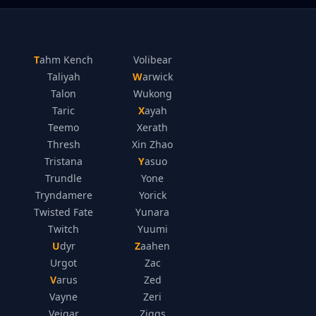
Tahm Kench
Volibear
Taliyah
Warwick
Talon
Wukong
Taric
Xayah
Teemo
Xerath
Thresh
Xin Zhao
Tristana
Yasuo
Trundle
Yone
Tryndamere
Yorick
Twisted Fate
Yunara
Twitch
Yuumi
Udyr
Zaahen
Urgot
Zac
Varus
Zed
Vayne
Zeri
Veigar
Ziggs