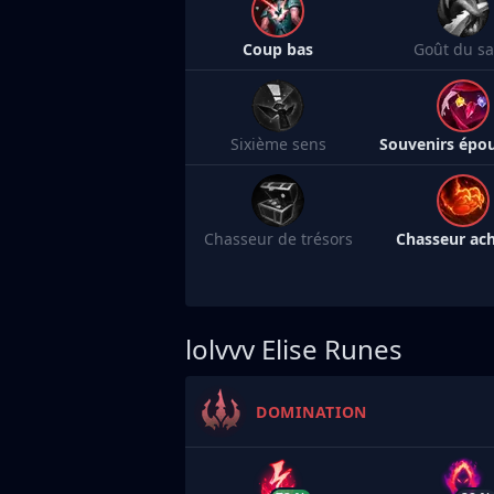
Coup bas
Goût du s
Sixième sens
Chasseur de trésors
Chasseur ac
lolvvv
Elise Runes
DOMINATION