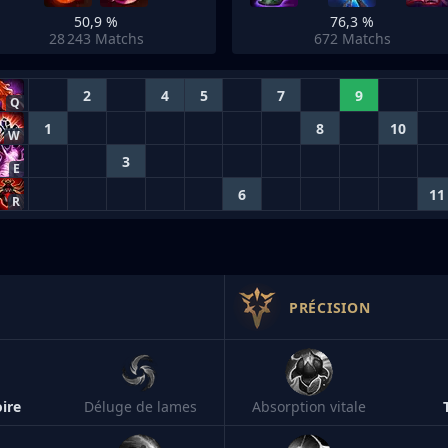
50,9 %
76,3 %
28 243
Matchs
672
Matchs
2
4
5
7
9
Q
1
8
10
W
3
E
6
11
R
PRÉCISION
ire
Déluge de lames
Absorption vitale