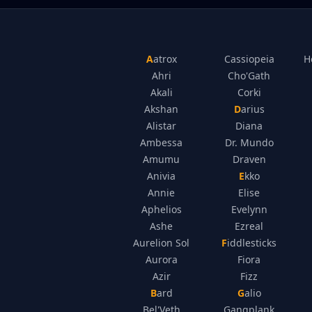
Aatrox
Cassiopeia
H
Ahri
Cho'Gath
Akali
Corki
Akshan
Darius
Alistar
Diana
Ambessa
Dr. Mundo
Amumu
Draven
Anivia
Ekko
Annie
Elise
Aphelios
Evelynn
Ashe
Ezreal
Aurelion Sol
Fiddlesticks
Aurora
Fiora
Azir
Fizz
Bard
Galio
Bel'Veth
Gangplank