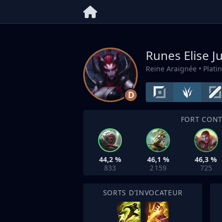
Runes Elise
J
Reine Araignée
• Plat
D
FORT CON
44,2 %
46,1 %
46,3 %
833
2 159
725
SORTS D'INVOCATEUR