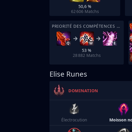
50,6 %
62 606
Matchs
PRIORITÉ DES COMPÉTENCES DE SORT
Q
W
E
53 %
28 882
Matchs
Elise Runes
DOMINATION
Électrocution
Moisson no