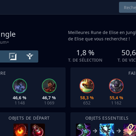
ungle
Meilleures Rune de Elise en
Jung
de Elise que vous recherchez !
inum+
1,8 %
50,
T. DE SÉLECTION
T. DE VI
TRE
FA
46,6 %
46,7 %
58,3 %
55,4 %
1 148
1 069
652
1 162
OBJETS DE DÉPART
OBJETS ESSENTIELS