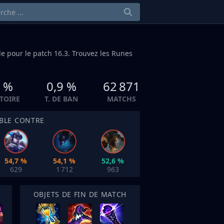
le
pour le patch 16.3. Trouvez les Runes
6 %
0,9 %
62 871
CTOIRE
T. DE BAN
MATCHS
IBLE CONTRE
54,7 %
54,1 %
52,6 %
629
1 712
963
OBJETS DE FIN DE MATCH