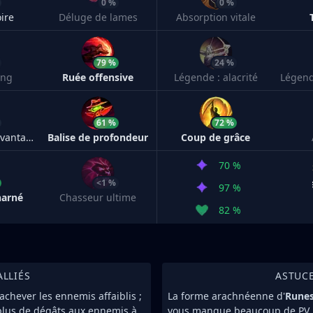
0 %
0 %
ire
Déluge de lames
Absorption vitale
79 %
24 %
ang
Ruée offensive
Légende : alacrité
61 %
72 %
Souvenirs épouvantables
Balise de profondeur
Coup de grâce
70 %
<1 %
97 %
harné
Chasseur ultime
82 %
ALLIÉS
ASTUC
chever les ennemis affaiblis ;
La forme arachnéenne d'
Runes
plus de dégâts aux ennemis à
vous manque beaucoup de PV ;