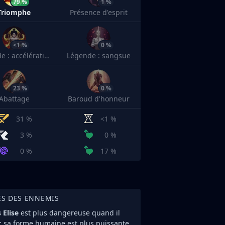
79 %
1 %
Triomphe
Présence d'esprit
<1 %
0 %
Légende : accélération
Légende : sangsue
23 %
0 %
Abattage
Baroud d'honneur
31 %
<1 %
3 %
0 %
0 %
17 %
ES DES ENNEMIS
 Elise
est plus dangereuse quand il
 sa forme humaine est plus puissante