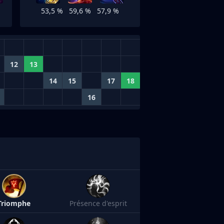
53,5 %
59,6 %
57,9 %
12
13
14
15
17
18
16
Triomphe
Présence d'esprit