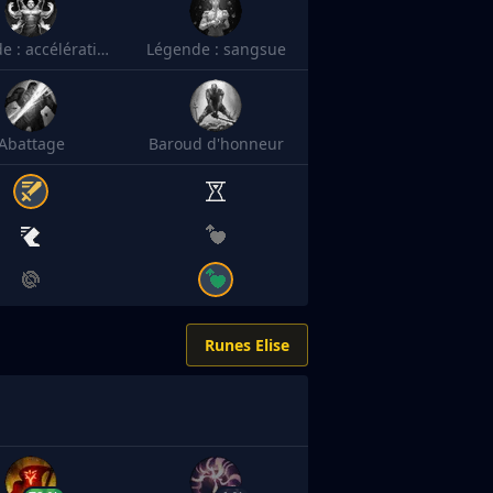
Légende : accélération
Légende : sangsue
Abattage
Baroud d'honneur
Runes Elise