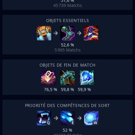
51,6 %
45 739
Matchs
OBJETS ESSENTIELS
52,6 %
5 995
Matchs
OBJETS DE FIN DE MATCH
76,5 %
59,8 %
59,9 %
PRIORITÉ DES COMPÉTENCES DE SORT
Q
E
W
52 %