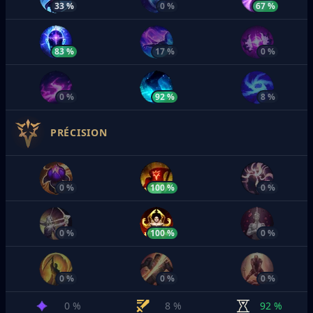
33 %
0 %
67 %
83 %
17 %
0 %
0 %
92 %
8 %
PRÉCISION
0 %
100 %
0 %
0 %
100 %
0 %
0 %
0 %
0 %
0 %
8 %
92 %