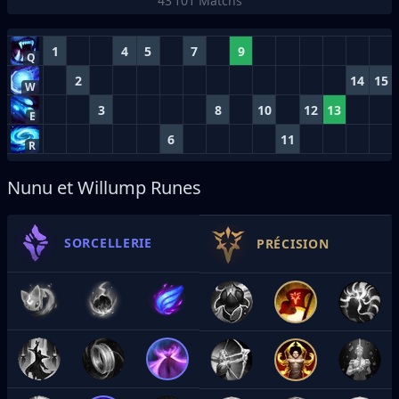
43 101
Matchs
1
4
5
7
9
Q
2
14
15
W
3
8
10
12
13
E
6
11
R
Nunu et Willump Runes
SORCELLERIE
PRÉCISION