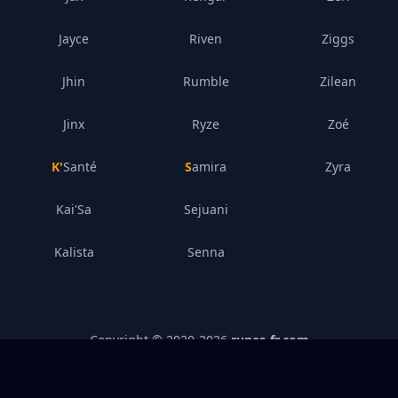
Jayce
Riven
Ziggs
Jhin
Rumble
Zilean
Jinx
Ryze
Zoé
K'Santé
Samira
Zyra
Kai'Sa
Sejuani
Kalista
Senna
Copyright © 2020-
2026
runes-fr.com
Politique Privée
–
Mentions Légales