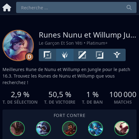
Runes Nunu et Willump
Jungle
Le Garçon Et Son Yéti
• Platinum+
D
Meilleures Rune de Nunu et Willump en
Jungle
pour le patch
16.3. Trouvez les Runes de Nunu et Willump que vous
recherchez !
2,9 %
50,5 %
1 %
100 000
T. DE SÉLECTION
T. DE VICTOIRE
T. DE BAN
MATCHS
FORT CONTRE