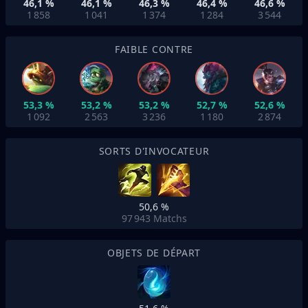
46,1 %
46,1 %
46,3 %
46,4 %
46,6 %
1 858
1 041
1 374
1 284
3 544
FAIBLE CONTRE
53,3 %
53,2 %
53,2 %
52,7 %
52,6 %
1 092
2 563
3 236
1 180
2 874
SORTS D'INVOCATEUR
50,6 %
97 943
Matchs
OBJETS DE DÉPART