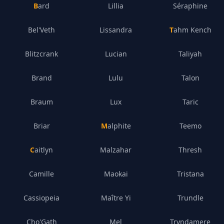
Bard
Lillia
Séraphine
Bel'Veth
Lissandra
Tahm Kench
Blitzcrank
Lucian
Taliyah
Brand
Lulu
Talon
Braum
Lux
Taric
Briar
Malphite
Teemo
Caitlyn
Malzahar
Thresh
Camille
Maokai
Tristana
Cassiopeia
Maître Yi
Trundle
Cho'Gath
Mel
Tryndamere