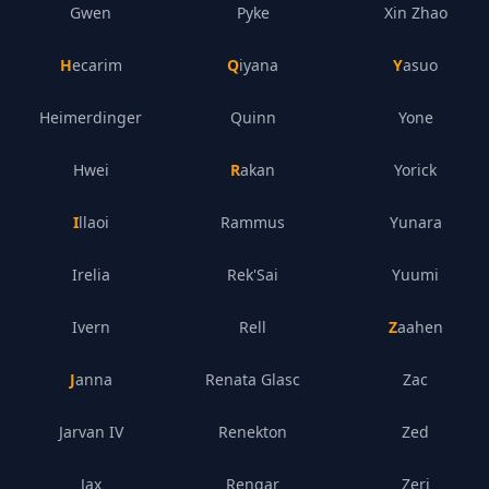
Gwen
Pyke
Xin Zhao
Hecarim
Qiyana
Yasuo
Heimerdinger
Quinn
Yone
Hwei
Rakan
Yorick
Illaoi
Rammus
Yunara
Irelia
Rek'Sai
Yuumi
Ivern
Rell
Zaahen
Janna
Renata Glasc
Zac
Jarvan IV
Renekton
Zed
Jax
Rengar
Zeri