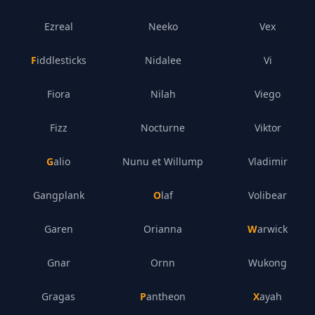
Ezreal
Neeko
Vex
Fiddlesticks
Nidalee
Vi
Fiora
Nilah
Viego
Fizz
Nocturne
Viktor
Galio
Nunu et Willump
Vladimir
Gangplank
Olaf
Volibear
Garen
Orianna
Warwick
Gnar
Ornn
Wukong
Gragas
Pantheon
Xayah