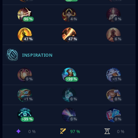
96 %
4 %
0 %
47 %
47 %
6 %
INSPIRATION
0 %
>99 %
<1 %
<1 %
0 %
0 %
>99 %
0 %
0 %
0 %
97 %
0 %