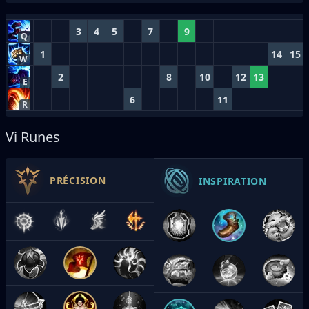
3
4
5
7
9
Q
1
14
15
W
2
8
10
12
13
E
6
11
R
Vi Runes
PRÉCISION
INSPIRATION