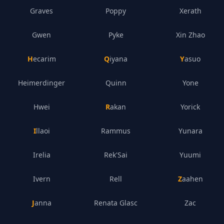
Graves
Poppy
Xerath
Gwen
Pyke
Xin Zhao
Hecarim
Qiyana
Yasuo
Heimerdinger
Quinn
Yone
Hwei
Rakan
Yorick
Illaoi
Rammus
Yunara
Irelia
Rek'Sai
Yuumi
Ivern
Rell
Zaahen
Janna
Renata Glasc
Zac