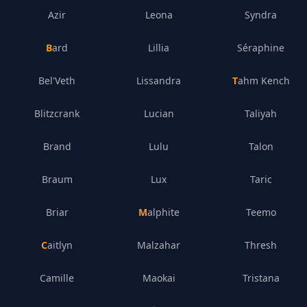
Azir
Leona
Syndra
Bard
Lillia
Séraphine
Bel'Veth
Lissandra
Tahm Kench
Blitzcrank
Lucian
Taliyah
Brand
Lulu
Talon
Braum
Lux
Taric
Briar
Malphite
Teemo
Caitlyn
Malzahar
Thresh
Camille
Maokai
Tristana