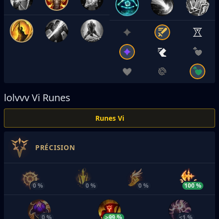
lolvvv
Vi Runes
Runes Vi
PRÉCISION
0 %
0 %
0 %
100 %
0 %
>99 %
<1 %