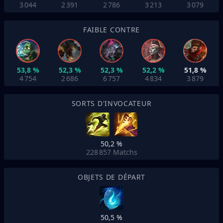
3 044
2 391
2 786
3 213
3 079
FAIBLE CONTRE
53,8 %
52,3 %
52,3 %
52,2 %
51,8 %
4 754
2 686
6 757
4 834
3 879
SORTS D'INVOCATEUR
50,2 %
228 857
Matchs
OBJETS DE DÉPART
50,5 %