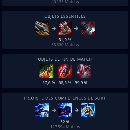
40 133
Matchs
OBJETS ESSENTIELS
51,9 %
33 350
Matchs
OBJETS DE FIN DE MATCH
57,6 %
58,5 %
59,9 %
PRIORITÉ DES COMPÉTENCES DE SORT
Q
E
W
52 %
117 594
Matchs