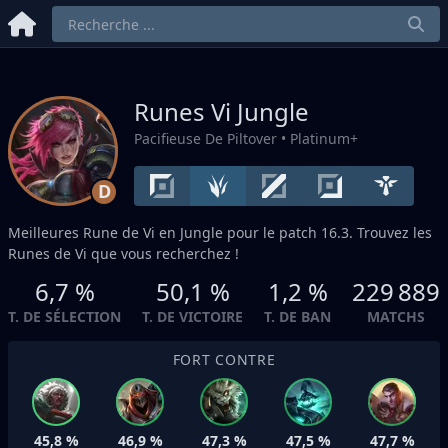
Runes Vi
Jungle
Pacifieuse De Piltover
• Platinum+
D
Meilleures Rune de Vi en
Jungle
pour le patch 16.3. Trouvez les
Runes de Vi que vous recherchez !
6,7 %
50,1 %
1,2 %
229 889
T. DE SÉLECTION
T. DE VICTOIRE
T. DE BAN
MATCHS
FORT CONTRE
45,8 %
46,9 %
47,3 %
47,5 %
47,7 %