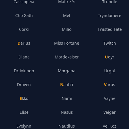
Cassiopeia
Maître Yi
Trundle
Cho'Gath
Mel
Tryndamere
Corki
Milio
Twisted Fate
Darius
Miss Fortune
Twitch
Diana
Mordekaiser
Udyr
Dr. Mundo
Morgana
Urgot
Draven
Naafiri
Varus
Ekko
Nami
Vayne
Elise
Nasus
Veigar
Evelynn
Nautilus
Vel'Koz