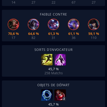
14
27
22
67
27
FAIBLE CONTRE
70,6 %
64,6 %
61,3 %
61,1 %
59,1 %
17
82
31
36
110
SORTS D'INVOCATEUR
45,7 %
258
Matchs
OBJETS DE DÉPART
2
45,7 %