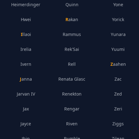
Heimerdinger
Quinn
Yone
Hwei
Rakan
Yorick
Illaoi
Rammus
Yunara
Irelia
Rek'Sai
Yuumi
Ivern
Rell
Zaahen
Janna
Renata Glasc
Zac
Jarvan IV
Renekton
Zed
Jax
Rengar
Zeri
Jayce
Riven
Ziggs
Jhin
Rumble
Zilean