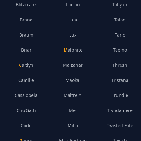
Blitzcrank
Lucian
Taliyah
Brand
Lulu
Talon
Braum
Lux
Taric
Briar
Malphite
Teemo
Caitlyn
Malzahar
Thresh
Camille
Maokai
Tristana
Cassiopeia
Maître Yi
Trundle
Cho'Gath
Mel
Tryndamere
Corki
Milio
Twisted Fate
Darius
Miss Fortune
Twitch