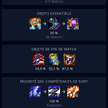
674
Matchs
OBJETS ESSENTIELS
50 %
38
Matchs
OBJETS DE FIN DE MATCH
54,9 %
55,1 %
87,5 %
PRIORITÉ DES COMPÉTENCES DE SORT
W
E
Q
100 %
8
Matchs