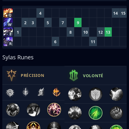
4
14
15
Q
2
3
5
7
9
W
1
8
10
12
13
E
6
11
R
Sylas Runes
PRÉCISION
VOLONTÉ