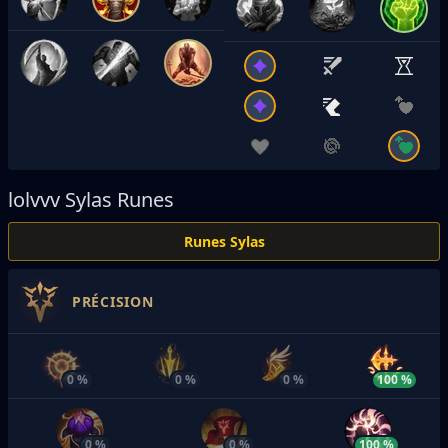
lolvvv
Sylas Runes
Runes Sylas
PRÉCISION
0 %
0 %
0 %
100 %
0 %
0 %
100 %