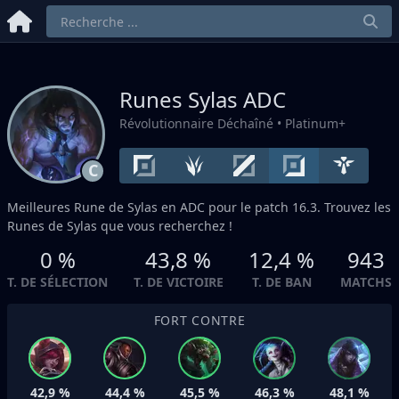
Runes Sylas
ADC
Révolutionnaire Déchaîné
• Platinum+
C
Meilleures Rune de Sylas en
ADC
pour le patch 16.3. Trouvez les
Runes de Sylas que vous recherchez !
0 %
43,8 %
12,4 %
943
T. DE SÉLECTION
T. DE VICTOIRE
T. DE BAN
MATCHS
FORT CONTRE
42,9 %
44,4 %
45,5 %
46,3 %
48,1 %