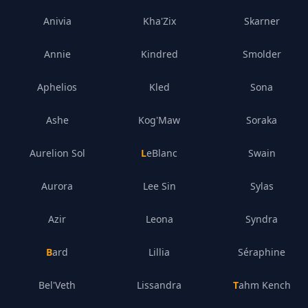
Anivia
Kha'Zix
Skarner
Annie
Kindred
Smolder
Aphelios
Kled
Sona
Ashe
Kog'Maw
Soraka
Aurelion Sol
LeBlanc
Swain
Aurora
Lee Sin
Sylas
Azir
Leona
Syndra
Bard
Lillia
Séraphine
Bel'Veth
Lissandra
Tahm Kench