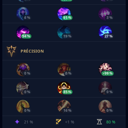
6 %
91 %
3 %
54 %
19 %
27 %
PRÉCISION
0 %
0 %
>99 %
0 %
85 %
0 %
0 %
16 %
0 %
21 %
<1 %
80 %