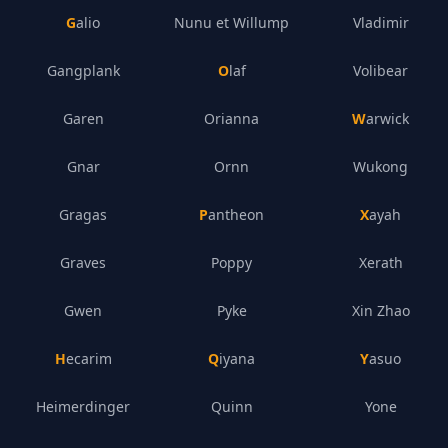
Galio
Nunu et Willump
Vladimir
Gangplank
Olaf
Volibear
Garen
Orianna
Warwick
Gnar
Ornn
Wukong
Gragas
Pantheon
Xayah
Graves
Poppy
Xerath
Gwen
Pyke
Xin Zhao
Hecarim
Qiyana
Yasuo
Heimerdinger
Quinn
Yone