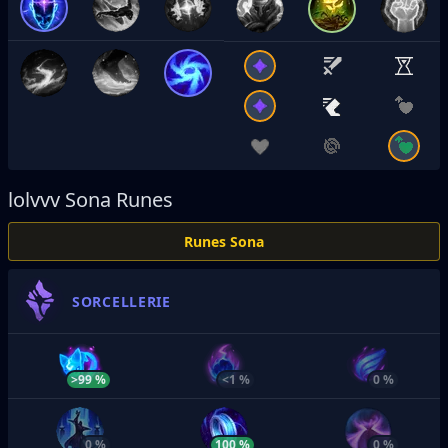
lolvvv
Sona Runes
Runes Sona
SORCELLERIE
>99 %
<1 %
0 %
0 %
100 %
0 %