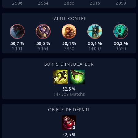
2 996
2 964
2 856
2 915
2 999
FAIBLE CONTRE
50,7 %
50,5 %
50,4 %
50,4 %
50,3 %
2 101
5 164
7 360
14 097
9 559
SORTS D'INVOCATEUR
52,5 %
147 309
Matchs
OBJETS DE DÉPART
2
52,5 %