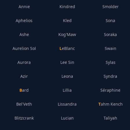
Annie
Kindred
Smolder
Aphelios
Kled
Sona
Ashe
Kog'Maw
Soraka
Aurelion Sol
LeBlanc
Swain
Aurora
Lee Sin
Sylas
Azir
Leona
Syndra
Bard
Lillia
Séraphine
Bel'Veth
Lissandra
Tahm Kench
Blitzcrank
Lucian
Taliyah