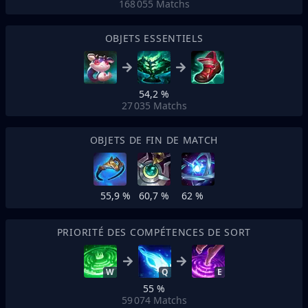
168 055
Matchs
OBJETS ESSENTIELS
54,2 %
27 035
Matchs
OBJETS DE FIN DE MATCH
55,9 %
60,7 %
62 %
PRIORITÉ DES COMPÉTENCES DE SORT
W
Q
E
55 %
59 074
Matchs