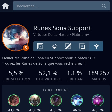
Runes Sona
Support
Virtuose De La Harpe
• Platinum+
S
Meilleures Rune de Sona en
Support
pour le patch 16.3.
Trouvez les Runes de Sona que vous recherchez !
5,5 %
52,1 %
1,1 %
189 257
T. DE SÉLECTION
T. DE VICTOIRE
T. DE BAN
MATCHS
FORT CONTRE
41,8 %
43,8 %
45,5 %
46 %
46,5 %