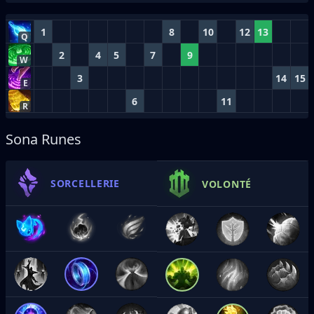
1
8
10
12
13
Q
2
4
5
7
9
W
3
14
15
E
6
11
R
Sona Runes
SORCELLERIE
VOLONTÉ