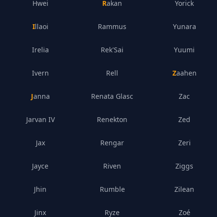
Hwei
Rakan
Yorick
Illaoi
Rammus
Yunara
Irelia
Rek'Sai
Yuumi
Ivern
Rell
Zaahen
Janna
Renata Glasc
Zac
Jarvan IV
Renekton
Zed
Jax
Rengar
Zeri
Jayce
Riven
Ziggs
Jhin
Rumble
Zilean
Jinx
Ryze
Zoé