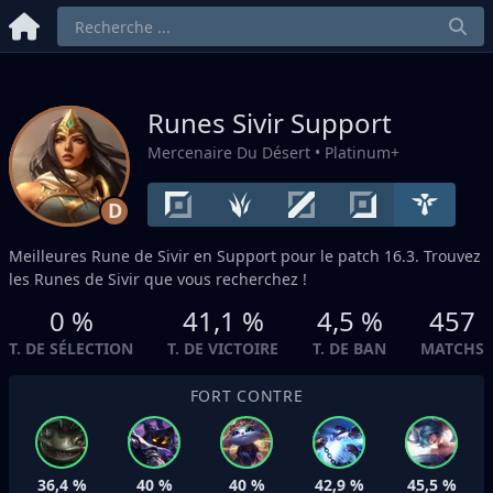
Runes Sivir
Support
Mercenaire Du Désert
• Platinum+
D
Meilleures Rune de Sivir en
Support
pour le patch 16.3. Trouvez
les Runes de Sivir que vous recherchez !
0 %
41,1 %
4,5 %
457
T. DE SÉLECTION
T. DE VICTOIRE
T. DE BAN
MATCHS
FORT CONTRE
36,4 %
40 %
40 %
42,9 %
45,5 %