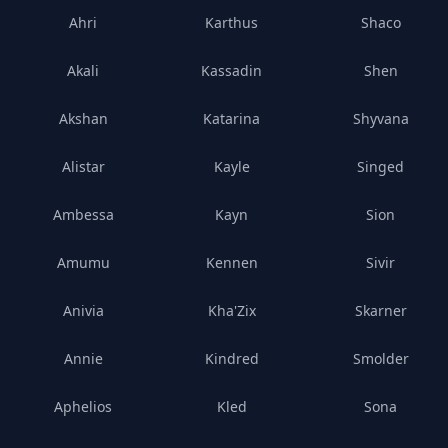
Ahri
Karthus
Shaco
Akali
Kassadin
Shen
Akshan
Katarina
Shyvana
Alistar
Kayle
Singed
Ambessa
Kayn
Sion
Amumu
Kennen
Sivir
Anivia
Kha'Zix
Skarner
Annie
Kindred
Smolder
Aphelios
Kled
Sona