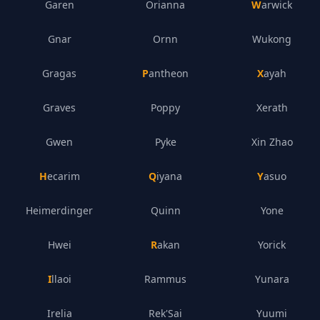
Garen
Orianna
Warwick
Gnar
Ornn
Wukong
Gragas
Pantheon
Xayah
Graves
Poppy
Xerath
Gwen
Pyke
Xin Zhao
Hecarim
Qiyana
Yasuo
Heimerdinger
Quinn
Yone
Hwei
Rakan
Yorick
Illaoi
Rammus
Yunara
Irelia
Rek'Sai
Yuumi