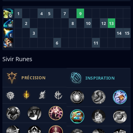
1
4
5
7
9
Q
2
8
10
12
13
W
3
14
15
E
6
11
R
Sivir Runes
PRÉCISION
INSPIRATION