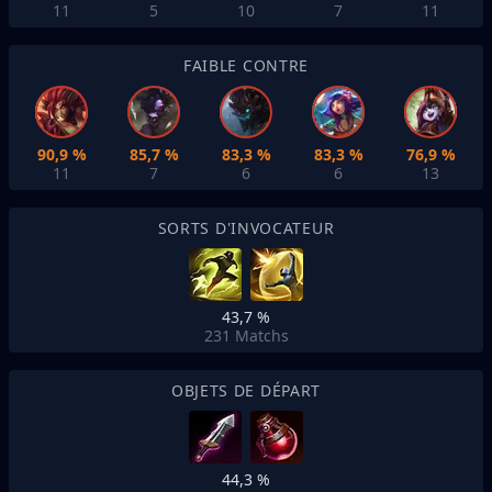
11
5
10
7
11
FAIBLE CONTRE
90,9 %
85,7 %
83,3 %
83,3 %
76,9 %
11
7
6
6
13
SORTS D'INVOCATEUR
43,7 %
231
Matchs
OBJETS DE DÉPART
44,3 %