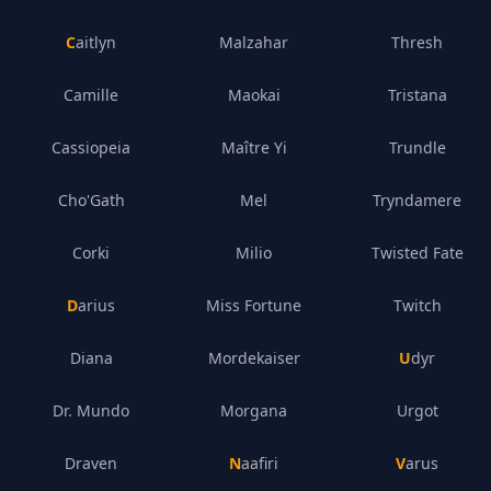
Caitlyn
Malzahar
Thresh
Camille
Maokai
Tristana
Cassiopeia
Maître Yi
Trundle
Cho'Gath
Mel
Tryndamere
Corki
Milio
Twisted Fate
Darius
Miss Fortune
Twitch
Diana
Mordekaiser
Udyr
Dr. Mundo
Morgana
Urgot
Draven
Naafiri
Varus