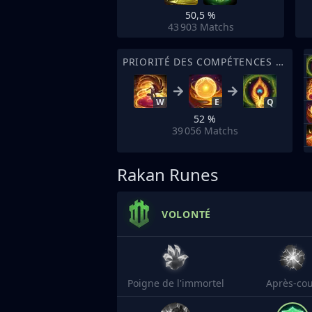
50,5 %
43 903
Matchs
PRIORITÉ DES COMPÉTENCES DE SORT
W
E
Q
52 %
39 056
Matchs
Rakan Runes
VOLONTÉ
Poigne de l'immortel
Après-co