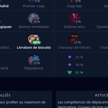
0 %
0 %
haîné
Premier coup
Coup bas
Go
13 %
2 %
giques
Remise immédiate
Sixième sens
56 %
<1 %
Philtre de chronodistorsion
Livraison de biscuits
Chasseur de trésors
Chas
22 %
<1 %
36 %
roche
Polyvalence
91 %
ALLIÉS
ASTUC
 pour profiter au maximum de
Les compétences de déplacem
destination. Essayez de tirer p