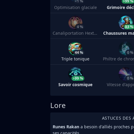
<1 %
>99 %
Optimisation glaciale
Grimoire déc
4 %
83 %
Canaliportation Hextech
Chaussures ma
44 %
0 %
Triple tonique
>99 %
0 %
Savoir cosmique
Vitesse d'app
Lore
ASTUCES DES 
Runes Rakan
a besoin d'alliés proches
ses capacités.