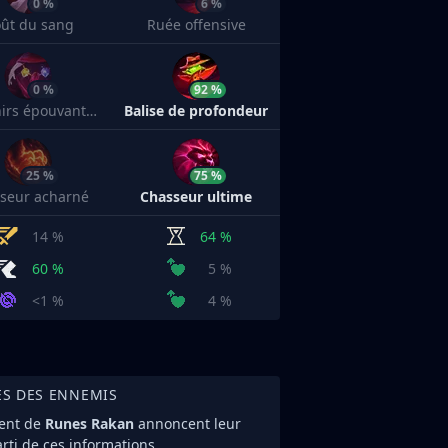
0 %
6 %
ût du sang
Ruée offensive
0 %
92 %
Souvenirs épouvantables
Balise de profondeur
25 %
75 %
seur acharné
Chasseur ultime
14 %
64 %
60 %
5 %
<1 %
4 %
ES DES ENNEMIS
ent de
Runes Rakan
annoncent leur
arti de ces informations.