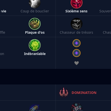
 vie
Coup de bouclier
Sixième sens
fle
Plaque d'os
Chasseur de trésors
Chas
ion
Inébranlable
DOMINATION