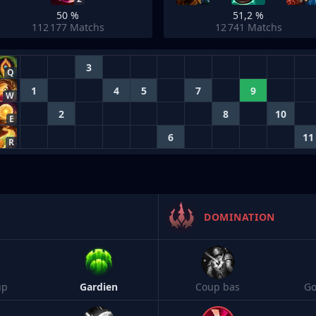
50 %
51,2 %
112 177
Matchs
12 741
Matchs
3
Q
1
4
5
7
9
W
2
8
10
E
6
11
R
DOMINATION
up
Gardien
Coup bas
Go