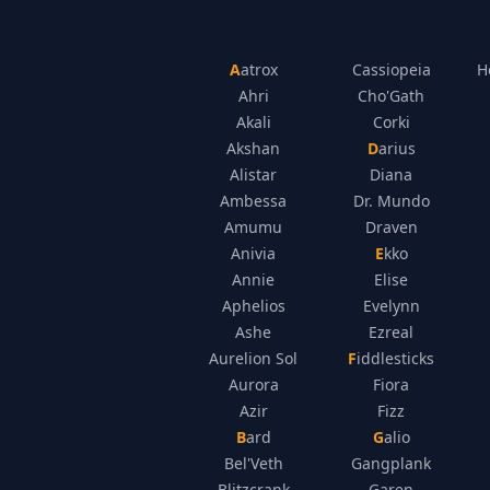
Aatrox
Cassiopeia
H
Ahri
Cho'Gath
Akali
Corki
Akshan
Darius
Alistar
Diana
Ambessa
Dr. Mundo
Amumu
Draven
Anivia
Ekko
Annie
Elise
Aphelios
Evelynn
Ashe
Ezreal
Aurelion Sol
Fiddlesticks
Aurora
Fiora
Azir
Fizz
Bard
Galio
Bel'Veth
Gangplank
Blitzcrank
Garen