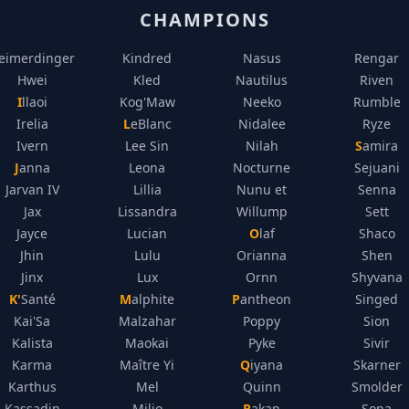
CHAMPIONS
eimerdinger
Kindred
Nasus
Rengar
Hwei
Kled
Nautilus
Riven
Illaoi
Kog'Maw
Neeko
Rumble
Irelia
LeBlanc
Nidalee
Ryze
Ivern
Lee Sin
Nilah
Samira
Janna
Leona
Nocturne
Sejuani
Jarvan IV
Lillia
Nunu et
Senna
Jax
Lissandra
Willump
Sett
Jayce
Lucian
Olaf
Shaco
Jhin
Lulu
Orianna
Shen
Jinx
Lux
Ornn
Shyvana
K'Santé
Malphite
Pantheon
Singed
Kai'Sa
Malzahar
Poppy
Sion
Kalista
Maokai
Pyke
Sivir
Karma
Maître Yi
Qiyana
Skarner
Karthus
Mel
Quinn
Smolder
Kassadin
Milio
Rakan
Sona