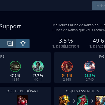
Support
Meilleures Rune de Rakan en
Su
Runes de Rakan que vous recherc
3,5 %
49,6
T. DE SÉLECTION
T. DE VIC
TRE
FA
47,5 %
47,7 %
54,1 %
53,5 %
1 814
4 011
2 148
2 745
OBJETS DE DÉPART
OBJETS ESSENTIELS
2