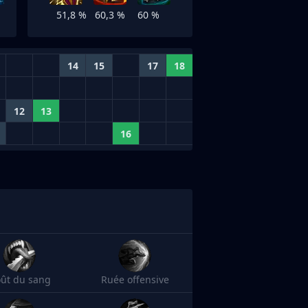
51,8 %
60,3 %
60 %
14
15
17
18
12
13
16
ût du sang
Ruée offensive