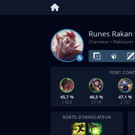
Runes Rakan
Charmeur
• Platinum+
A
FORT CON
45,7 %
46,5 %
47,1 %
1 923
3 719
2 737
SORTS D'INVOCATEUR