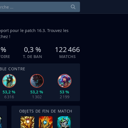
pport
pour le patch 16.3. Trouvez les
hez !
 %
0,3 %
122 466
TOIRE
T. DE BAN
MATCHS
IBLE CONTRE
53,2 %
53,2 %
53 %
6 316
1 302
2 199
OBJETS DE FIN DE MATCH