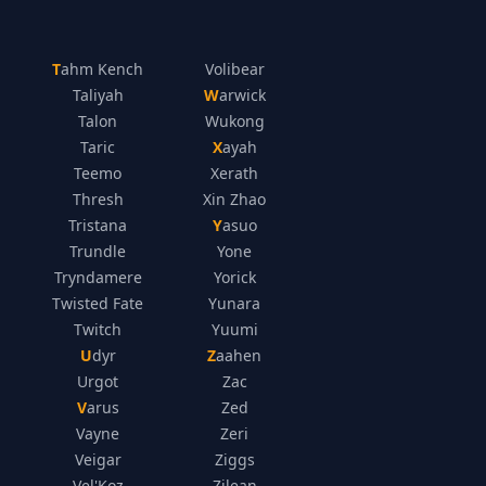
Tahm Kench
Volibear
Taliyah
Warwick
Talon
Wukong
Taric
Xayah
Teemo
Xerath
Thresh
Xin Zhao
Tristana
Yasuo
Trundle
Yone
Tryndamere
Yorick
Twisted Fate
Yunara
Twitch
Yuumi
Udyr
Zaahen
Urgot
Zac
Varus
Zed
Vayne
Zeri
Veigar
Ziggs
Vel'Koz
Zilean