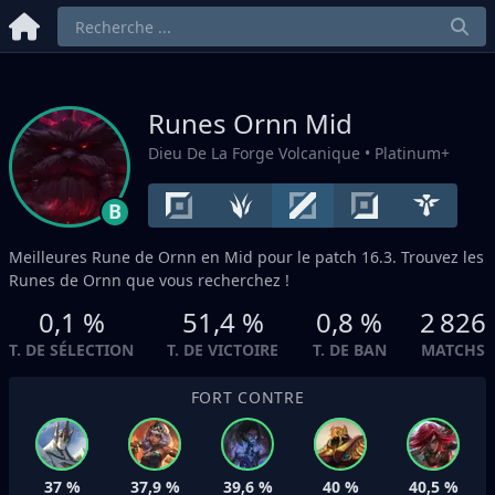
Runes Ornn
Mid
Dieu De La Forge Volcanique
• Platinum+
B
Meilleures Rune de Ornn en
Mid
pour le patch 16.3. Trouvez les
Runes de Ornn que vous recherchez !
0,1 %
51,4 %
0,8 %
2 826
T. DE SÉLECTION
T. DE VICTOIRE
T. DE BAN
MATCHS
FORT CONTRE
37 %
37,9 %
39,6 %
40 %
40,5 %