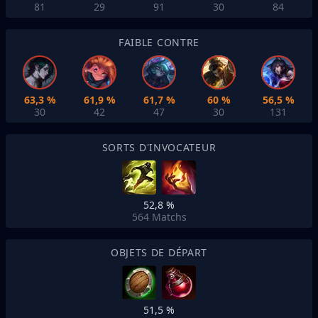
81
29
91
30
84
FAIBLE CONTRE
63,3 %
61,9 %
61,7 %
60 %
56,5 %
30
42
47
30
131
SORTS D'INVOCATEUR
52,8 %
564
Matchs
OBJETS DE DÉPART
51,5 %