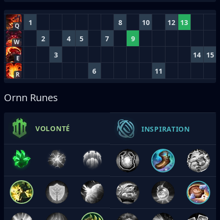
1
8
10
12
13
Q
2
4
5
7
9
W
3
14
15
E
6
11
R
Ornn Runes
VOLONTÉ
INSPIRATION