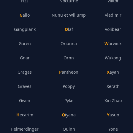
Fizz
Nocturne
Viktor
Galio
Nunu et Willump
Vladimir
Gangplank
Olaf
Volibear
Garen
Orianna
Warwick
Gnar
Ornn
Wukong
Gragas
Pantheon
Xayah
Graves
Poppy
Xerath
Gwen
Pyke
Xin Zhao
Hecarim
Qiyana
Yasuo
Heimerdinger
Quinn
Yone