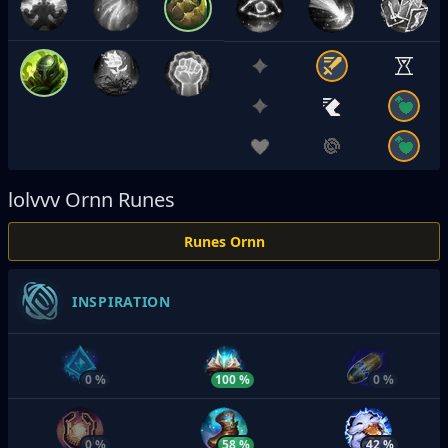
lolvvv
Ornn Runes
Runes Ornn
INSPIRATION
0 %
100 %
0 %
0 %
58 %
42 %