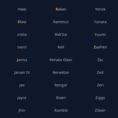
Hwei
Rakan
Yorick
Illaoi
Rammus
Yunara
Irelia
Rek'Sai
Yuumi
Ivern
Rell
Zaahen
Janna
Renata Glasc
Zac
Jarvan IV
Renekton
Zed
Jax
Rengar
Zeri
Jayce
Riven
Ziggs
Jhin
Rumble
Zilean