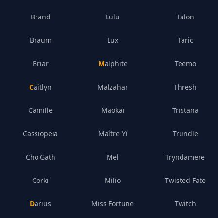
Brand
Lulu
Talon
Braum
Lux
Taric
Briar
Malphite
Teemo
Caitlyn
Malzahar
Thresh
Camille
Maokai
Tristana
Cassiopeia
Maître Yi
Trundle
Cho'Gath
Mel
Tryndamere
Corki
Milio
Twisted Fate
Darius
Miss Fortune
Twitch