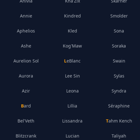
Anivia
Kha'Zix
Skarner
Annie
Kindred
Smolder
Aphelios
Kled
Sona
Ashe
Kog'Maw
Soraka
Aurelion Sol
LeBlanc
Swain
Aurora
Lee Sin
Sylas
Azir
Leona
Syndra
Bard
Lillia
Séraphine
Bel'Veth
Lissandra
Tahm Kench
Blitzcrank
Lucian
Taliyah