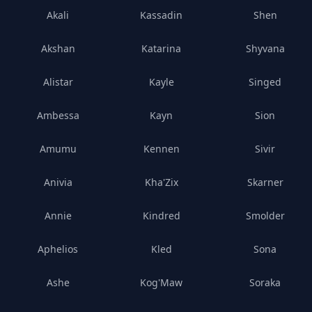
Akali
Kassadin
Shen
Akshan
Katarina
Shyvana
Alistar
Kayle
Singed
Ambessa
Kayn
Sion
Amumu
Kennen
Sivir
Anivia
Kha'Zix
Skarner
Annie
Kindred
Smolder
Aphelios
Kled
Sona
Ashe
Kog'Maw
Soraka