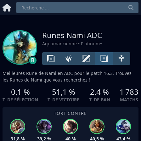
Runes Nami
ADC
Aquamancienne
• Platinum+
B
Meilleures Rune de Nami en
ADC
pour le patch 16.3. Trouvez
les Runes de Nami que vous recherchez !
0,1 %
51,1 %
2,4 %
1 783
T. DE SÉLECTION
T. DE VICTOIRE
T. DE BAN
MATCHS
FORT CONTRE
31,8 %
39,2 %
40 %
40,5 %
43,4 %