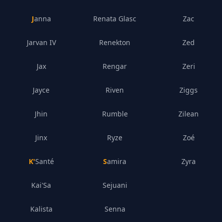
Janna
Renata Glasc
Zac
Jarvan IV
Renekton
Zed
Jax
Rengar
Zeri
Jayce
Riven
Ziggs
Jhin
Rumble
Zilean
Jinx
Ryze
Zoé
K'Santé
Samira
Zyra
Kai'Sa
Sejuani
Kalista
Senna