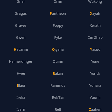
Gnar
Ornn
Wukong
Gragas
Pantheon
Xayah
Graves
Poppy
Xerath
Gwen
Pyke
Xin Zhao
Hecarim
Qiyana
Yasuo
Heimerdinger
Quinn
Yone
Hwei
Rakan
Yorick
Illaoi
Rammus
Yunara
Irelia
Rek'Sai
Yuumi
Ivern
Rell
Zaahen