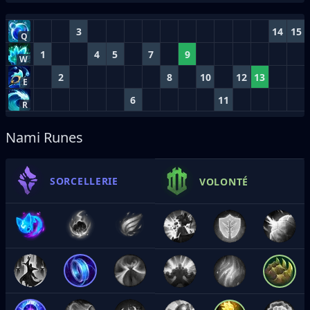
3
14
15
Q
1
4
5
7
9
W
2
8
10
12
13
E
6
11
R
Nami Runes
SORCELLERIE
VOLONTÉ