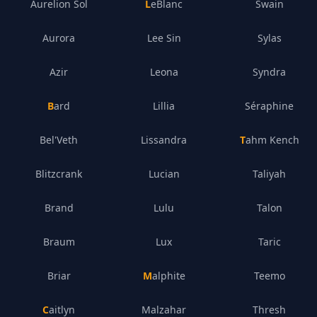
Aurelion Sol
LeBlanc
Swain
Aurora
Lee Sin
Sylas
Azir
Leona
Syndra
Bard
Lillia
Séraphine
Bel'Veth
Lissandra
Tahm Kench
Blitzcrank
Lucian
Taliyah
Brand
Lulu
Talon
Braum
Lux
Taric
Briar
Malphite
Teemo
Caitlyn
Malzahar
Thresh