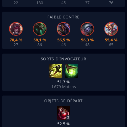
22
130
45
37
76
FAIBLE CONTRE
70,4 %
58,1 %
56,5 %
56,3 %
55,4 %
27
86
46
48
65
SORTS D'INVOCATEUR
51,3 %
1 679
Matchs
OBJETS DE DÉPART
2
52,5 %