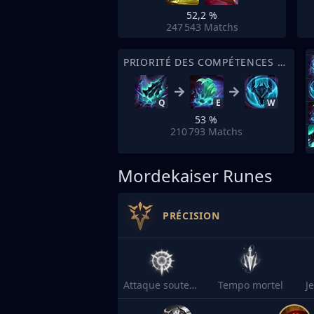
52,2 %
247 543
Matchs
PRIORITÉ DES COMPÉTENCES DE SORT
Q
E
W
53 %
210 793
Matchs
Mordekaiser Runes
PRÉCISION
Attaque soutenue
Tempo mortel
J