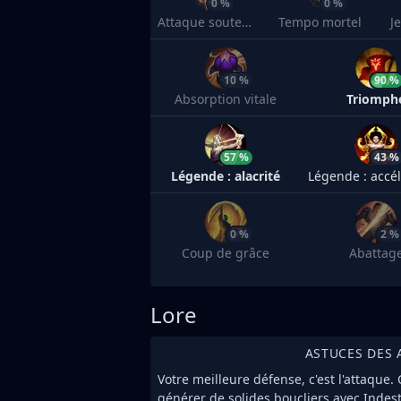
0 %
0 %
Attaque soutenue
Tempo mortel
J
10 %
90 %
Absorption vitale
Triomph
57 %
43 %
Légende : alacrité
Légende : accél
0 %
2 %
Coup de grâce
Abattag
Lore
ASTUCES DES 
Votre meilleure défense, c'est l'attaque
générer de solides boucliers avec Indest