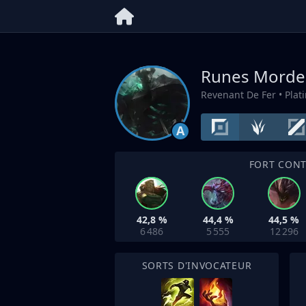
Runes Morde
Revenant De Fer
• Pla
A
FORT CON
42,8 %
44,4 %
44,5 %
6 486
5 555
12 296
SORTS D'INVOCATEUR