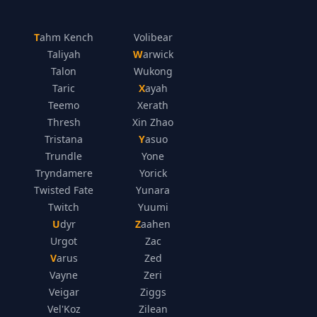
Tahm Kench
Volibear
Taliyah
Warwick
Talon
Wukong
Taric
Xayah
Teemo
Xerath
Thresh
Xin Zhao
Tristana
Yasuo
Trundle
Yone
Tryndamere
Yorick
Twisted Fate
Yunara
Twitch
Yuumi
Udyr
Zaahen
Urgot
Zac
Varus
Zed
Vayne
Zeri
Veigar
Ziggs
Vel'Koz
Zilean