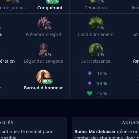
0 %
100 %
0 %
eu de jambes
Conquérant
Démolition
Fon
0 %
0 %
e
Présence d'esprit
Conditionnement
Se
0 %
8 %
ération
Légende : sangsue
Surcroissance
Re
18 %
98 %
93 %
e
Baroud d'honneur
46 %
ALLIÉS
ASTUC
. Continuez le combat pour
Runes Mordekaiser
génère un 
ructible.
combat des champions, donc g