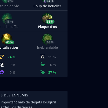
0 %
35 %
taine de vie
Coup de bouclier
18 %
61 %
cond souffle
Plaque d'os
61 %
16 %
vitalisation
Inébranlable
74 %
11 %
0 %
0 %
0 %
57 %
ES DES ENNEMIS
important halo de dégâts lorsqu'il
ardez vos distances.