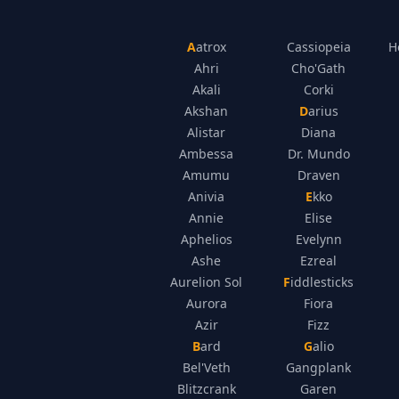
Aatrox
Cassiopeia
H
Ahri
Cho'Gath
Akali
Corki
Akshan
Darius
Alistar
Diana
Ambessa
Dr. Mundo
Amumu
Draven
Anivia
Ekko
Annie
Elise
Aphelios
Evelynn
Ashe
Ezreal
Aurelion Sol
Fiddlesticks
Aurora
Fiora
Azir
Fizz
Bard
Galio
Bel'Veth
Gangplank
Blitzcrank
Garen