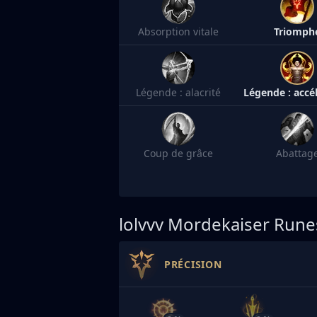
Absorption vitale
Triomph
Légende : alacrité
Coup de grâce
Abattag
lolvvv
Mordekaiser Rune
PRÉCISION