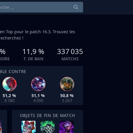
 en
Top
pour le patch 16.3. Trouvez les
echerchez !
 %
11,9 %
337 035
TOIRE
T. DE BAN
MATCHS
IBLE CONTRE
51,2 %
51,1 %
50,8 %
8 780
4 395
5 267
OBJETS DE FIN DE MATCH