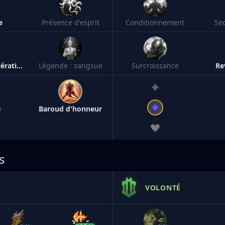
e
Présence d'esprit
Conditionnement
Se
Légende : accélération
Légende : sangsue
Surcroissance
Re
e
Baroud d'honneur
s
VOLONTÉ