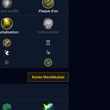
cond souffle
Plaque d'os
vitalisation
Inébranlable
Runes Mordekaiser