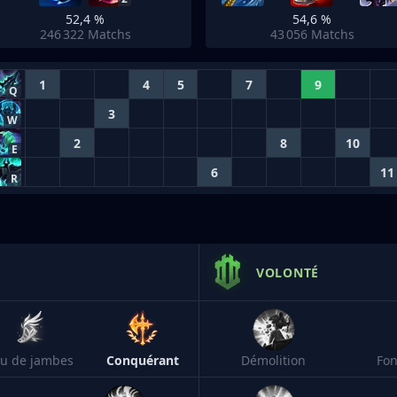
52,4 %
54,6 %
246 322
Matchs
43 056
Matchs
1
4
5
7
9
Q
3
W
2
8
10
E
6
11
R
VOLONTÉ
eu de jambes
Conquérant
Démolition
Fon