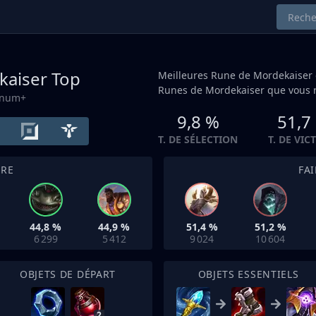
kaiser
Top
Meilleures Rune de Mordekaiser
Runes de Mordekaiser que vous r
tinum+
9,8 %
51,7
T. DE SÉLECTION
T. DE VIC
TRE
FA
44,8 %
44,9 %
51,4 %
51,2 %
6 299
5 412
9 024
10 604
OBJETS DE DÉPART
OBJETS ESSENTIELS
2