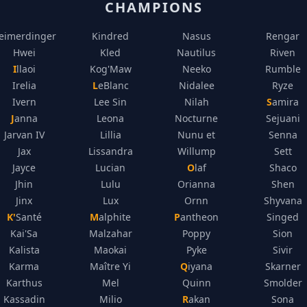
CHAMPIONS
eimerdinger
Kindred
Nasus
Rengar
Hwei
Kled
Nautilus
Riven
Illaoi
Kog'Maw
Neeko
Rumble
Irelia
LeBlanc
Nidalee
Ryze
Ivern
Lee Sin
Nilah
Samira
Janna
Leona
Nocturne
Sejuani
Jarvan IV
Lillia
Nunu et
Senna
Jax
Lissandra
Willump
Sett
Jayce
Lucian
Olaf
Shaco
Jhin
Lulu
Orianna
Shen
Jinx
Lux
Ornn
Shyvana
K'Santé
Malphite
Pantheon
Singed
Kai'Sa
Malzahar
Poppy
Sion
Kalista
Maokai
Pyke
Sivir
Karma
Maître Yi
Qiyana
Skarner
Karthus
Mel
Quinn
Smolder
Kassadin
Milio
Rakan
Sona