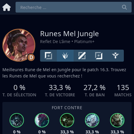
Runes Mel
Jungle
Reflet De L'âme
• Platinum+
D
Meilleures Rune de Mel en
Jungle
pour le patch 16.3. Trouvez
les Runes de Mel que vous recherchez !
0 %
33,3 %
27,2 %
135
T. DE SÉLECTION
T. DE VICTOIRE
T. DE BAN
MATCHS
FORT CONTRE
0 %
0 %
33,3 %
33,3 %
33,3 %