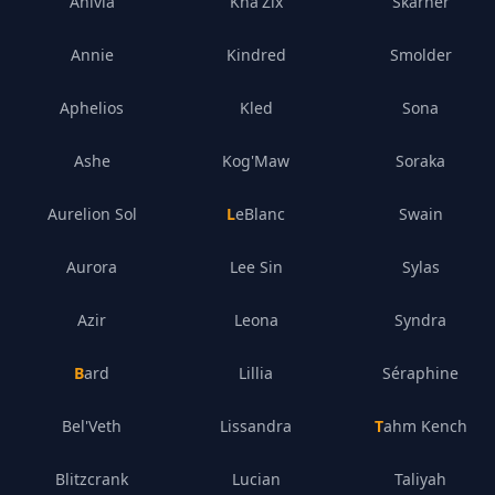
Anivia
Kha'Zix
Skarner
Annie
Kindred
Smolder
Aphelios
Kled
Sona
Ashe
Kog'Maw
Soraka
Aurelion Sol
LeBlanc
Swain
Aurora
Lee Sin
Sylas
Azir
Leona
Syndra
Bard
Lillia
Séraphine
Bel'Veth
Lissandra
Tahm Kench
Blitzcrank
Lucian
Taliyah