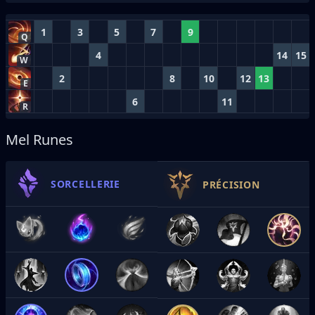
1
3
5
7
9
Q
4
14
15
W
2
8
10
12
13
E
6
11
R
Mel Runes
SORCELLERIE
PRÉCISION