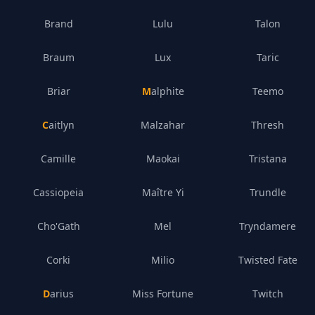
Brand
Lulu
Talon
Braum
Lux
Taric
Briar
Malphite
Teemo
Caitlyn
Malzahar
Thresh
Camille
Maokai
Tristana
Cassiopeia
Maître Yi
Trundle
Cho'Gath
Mel
Tryndamere
Corki
Milio
Twisted Fate
Darius
Miss Fortune
Twitch