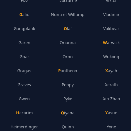
Fizz
Nocturne
Viktor
Galio
Nunu et Willump
Vladimir
Gangplank
Olaf
Volibear
Garen
Orianna
Warwick
Gnar
Ornn
Wukong
Gragas
Pantheon
Xayah
Graves
Poppy
Xerath
Gwen
Pyke
Xin Zhao
Hecarim
Qiyana
Yasuo
Heimerdinger
Quinn
Yone