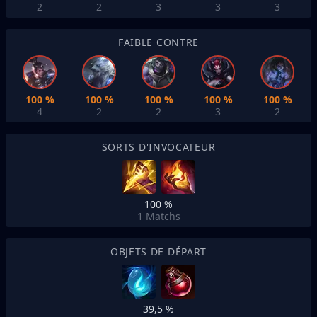
2
2
3
3
3
FAIBLE CONTRE
100 %
100 %
100 %
100 %
100 %
4
2
2
3
2
SORTS D'INVOCATEUR
100 %
1
Matchs
OBJETS DE DÉPART
39,5 %