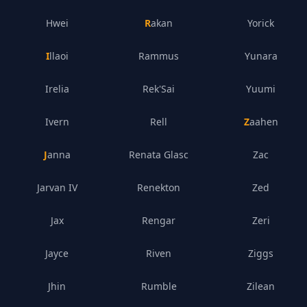
Hwei
Rakan
Yorick
Illaoi
Rammus
Yunara
Irelia
Rek'Sai
Yuumi
Ivern
Rell
Zaahen
Janna
Renata Glasc
Zac
Jarvan IV
Renekton
Zed
Jax
Rengar
Zeri
Jayce
Riven
Ziggs
Jhin
Rumble
Zilean