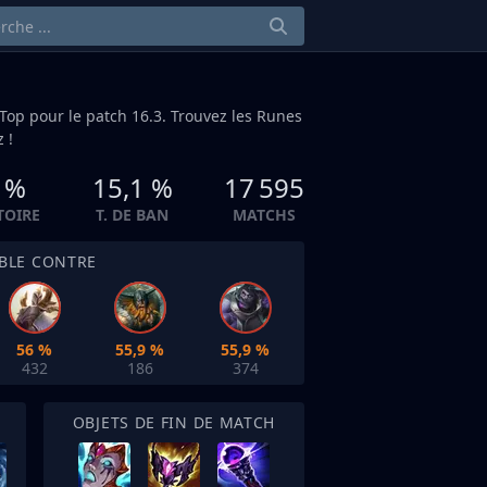
Top
pour le patch 16.3. Trouvez les Runes
 !
 %
15,1 %
17 595
CTOIRE
T. DE BAN
MATCHS
IBLE CONTRE
56 %
55,9 %
55,9 %
432
186
374
OBJETS DE FIN DE MATCH