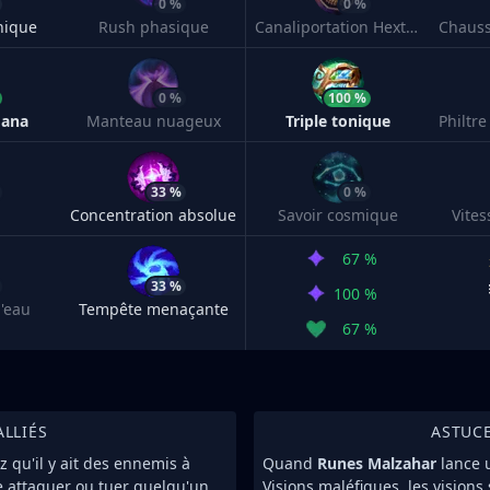
0 %
0 %
nique
Rush phasique
Canaliportation Hextech
Chaus
0 %
100 %
mana
Manteau nuageux
Triple tonique
33 %
0 %
Concentration absolue
Savoir cosmique
Vite
67 %
33 %
100 %
'eau
Tempête menaçante
67 %
ALLIÉS
ASTUC
 qu'il y ait des ennemis à
Quand
Runes Malzahar
lance 
e attaquer ou tuer quelqu'un.
Visions maléfiques, les visions