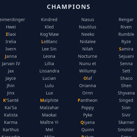
CHAMPIONS
eimerdinger
Kindred
Nasus
Rengar
Hwei
Kled
Nautilus
Riven
Illaoi
Kog'Maw
Neeko
Rumble
Irelia
LeBlanc
Nidalee
Ryze
Ivern
Lee Sin
Nilah
Samira
Janna
Leona
Nocturne
Sejuani
Jarvan IV
Lillia
Nunu et
Senna
Jax
Lissandra
Willump
Sett
Jayce
Lucian
Olaf
Shaco
Jhin
Lulu
Orianna
Shen
Jinx
Lux
Ornn
Shyvana
K'Santé
Malphite
Pantheon
Singed
Kai'Sa
Malzahar
Poppy
Sion
Kalista
Maokai
Pyke
Sivir
Karma
Maître Yi
Qiyana
Skarner
Karthus
Mel
Quinn
Smolder
Kassadin
Milio
Rakan
Sona