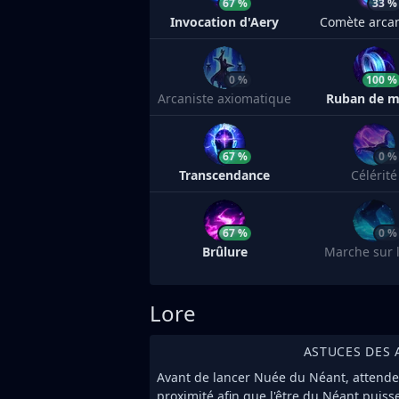
67 %
33 %
Invocation d'Aery
Comète arca
0 %
100 %
Arcaniste axiomatique
Ruban de 
67 %
0 %
Transcendance
Célérité
67 %
0 %
Brûlure
Marche sur l
Lore
ASTUCES DES 
Avant de lancer Nuée du Néant, attendez
proximité afin que l'être du Néant puiss