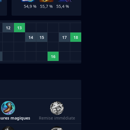
54,9 %
55,7 %
55,4 %
12
13
14
15
17
18
16
sures magiques
Remise immédiate