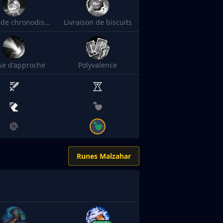
Philtre de chronodistorsion
Livraison de biscuits
sse d'approche
Polyvalence
Runes Malzahar