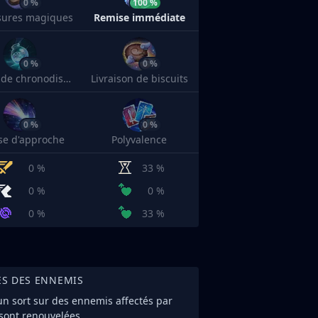
0 %
100 %
sures magiques
Remise immédiate
0 %
0 %
Philtre de chronodistorsion
Livraison de biscuits
0 %
0 %
sse d'approche
Polyvalence
0 %
33 %
0 %
0 %
0 %
33 %
ES DES ENNEMIS
un sort sur des ennemis affectés par
 sont renouvelées.