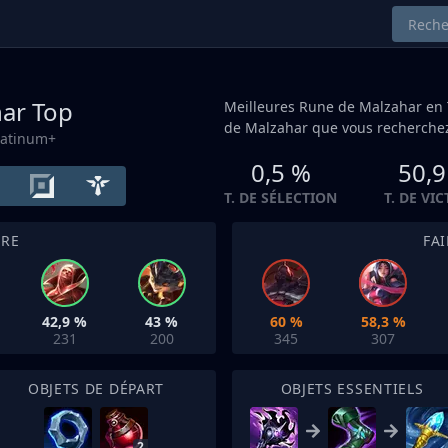
har
Top
Meilleures Rune de Malzahar en
de Malzahar que vous recherchez
latinum+
0,5 %
50,9
T. DE SÉLECTION
T. DE VI
TRE
FA
42,9 %
43 %
60 %
58,3 %
231
200
345
307
OBJETS DE DÉPART
OBJETS ESSENTIELS
2