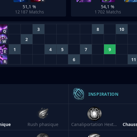
51,1 %
54,1 %
12 187
Matchs
1 702
Matchs
3
8
10
Q
2
W
1
4
5
7
9
E
6
11
R
INSPIRATION
nique
Rush phasique
Canaliportation Hextech
Chaus