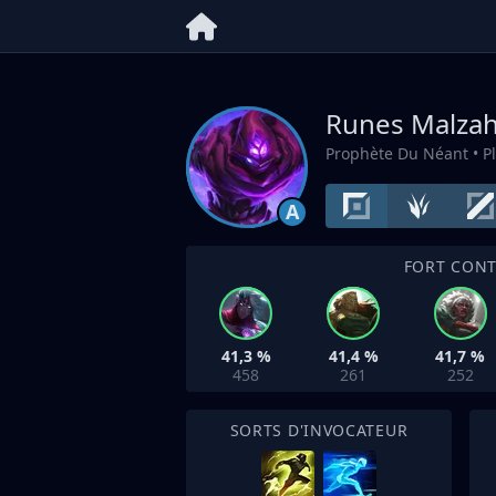
Runes Malza
Prophète Du Néant
• P
A
FORT CON
41,3 %
41,4 %
41,7 %
458
261
252
SORTS D'INVOCATEUR