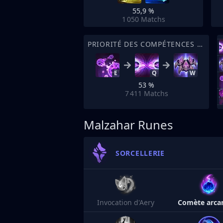
55,9 %
1 050
Matchs
PRIORITÉ DES COMPÉTENCES DE SORT
E
Q
W
53 %
7 411
Matchs
Malzahar Runes
SORCELLERIE
Invocation d'Aery
Comète arca