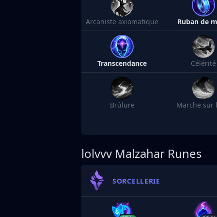
Arcaniste axiomatique
Ruban de 
Transcendance
Célérité
Brûlure
Marche sur l
lolvvv
Malzahar Runes
SORCELLERIE