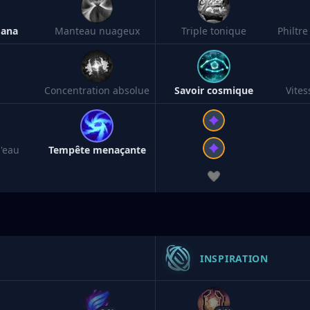
mana
Manteau nuageux
Triple tonique
Concentration absolue
Savoir cosmique
Vite
'eau
Tempête menaçante
INSPIRATION