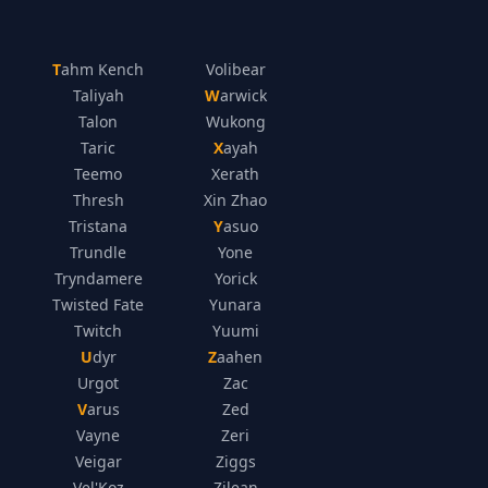
Tahm Kench
Volibear
Taliyah
Warwick
Talon
Wukong
Taric
Xayah
Teemo
Xerath
Thresh
Xin Zhao
Tristana
Yasuo
Trundle
Yone
Tryndamere
Yorick
Twisted Fate
Yunara
Twitch
Yuumi
Udyr
Zaahen
Urgot
Zac
Varus
Zed
Vayne
Zeri
Veigar
Ziggs
Vel'Koz
Zilean