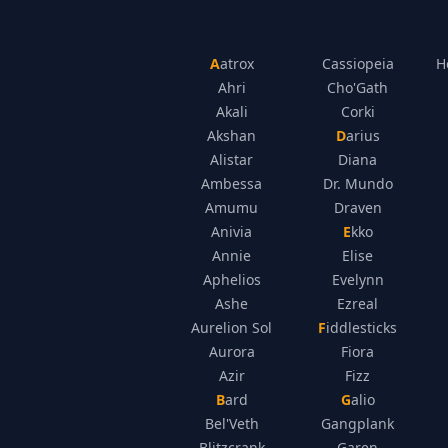
Aatrox
Cassiopeia
H
Ahri
Cho'Gath
Akali
Corki
Akshan
Darius
Alistar
Diana
Ambessa
Dr. Mundo
Amumu
Draven
Anivia
Ekko
Annie
Elise
Aphelios
Evelynn
Ashe
Ezreal
Aurelion Sol
Fiddlesticks
Aurora
Fiora
Azir
Fizz
Bard
Galio
Bel'Veth
Gangplank
Blitzcrank
Garen