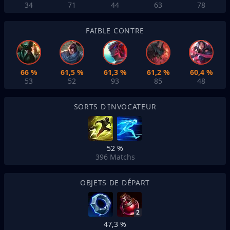
34
71
44
63
78
FAIBLE CONTRE
66 %
61,5 %
61,3 %
61,2 %
60,4 %
53
52
93
85
48
SORTS D'INVOCATEUR
52 %
396
Matchs
OBJETS DE DÉPART
2
47,3 %