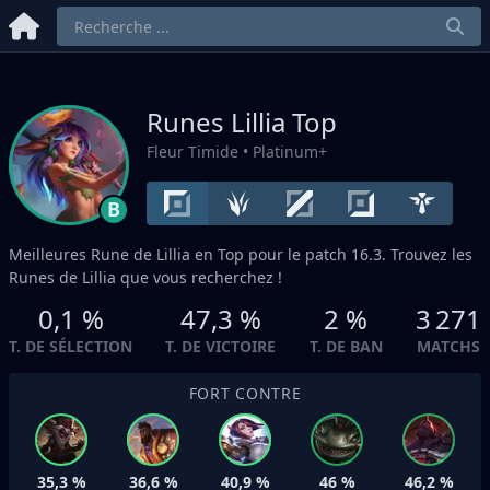
Runes Lillia
Top
Fleur Timide
• Platinum+
B
Meilleures Rune de Lillia en
Top
pour le patch 16.3. Trouvez les
Runes de Lillia que vous recherchez !
0,1 %
47,3 %
2 %
3 271
T. DE SÉLECTION
T. DE VICTOIRE
T. DE BAN
MATCHS
FORT CONTRE
35,3 %
36,6 %
40,9 %
46 %
46,2 %