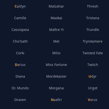
Caitlyn
Malzahar
Thresh
Camille
Maokai
Tristana
Cassiopeia
Maître Yi
Trundle
Cho'Gath
Mel
Tryndamere
Corki
Milio
Twisted Fate
Darius
Miss Fortune
Twitch
Diana
Mordekaiser
Udyr
Dr. Mundo
Morgana
Urgot
Draven
Naafiri
Varus