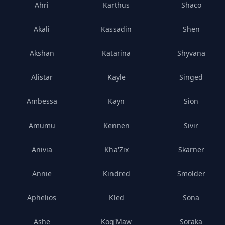
Ahri
Karthus
Shaco
Akali
Kassadin
Shen
Akshan
Katarina
Shyvana
Alistar
Kayle
Singed
Ambessa
Kayn
Sion
Amumu
Kennen
Sivir
Anivia
Kha'Zix
Skarner
Annie
Kindred
Smolder
Aphelios
Kled
Sona
Ashe
Kog'Maw
Soraka