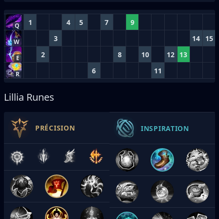
1
4
5
7
9
Q
3
14
15
W
2
8
10
12
13
E
6
11
R
Lillia Runes
PRÉCISION
INSPIRATION