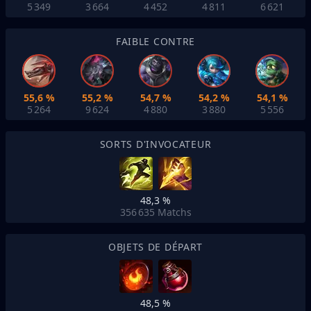
5 349
3 664
4 452
4 811
6 621
FAIBLE CONTRE
55,6 %
55,2 %
54,7 %
54,2 %
54,1 %
5 264
9 624
4 880
3 880
5 556
SORTS D'INVOCATEUR
48,3 %
356 635
Matchs
OBJETS DE DÉPART
48,5 %