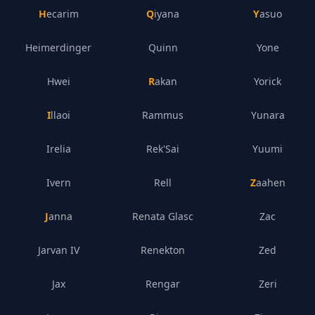
Hecarim
Qiyana
Yasuo
Heimerdinger
Quinn
Yone
Hwei
Rakan
Yorick
Illaoi
Rammus
Yunara
Irelia
Rek'Sai
Yuumi
Ivern
Rell
Zaahen
Janna
Renata Glasc
Zac
Jarvan IV
Renekton
Zed
Jax
Rengar
Zeri