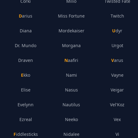
Corki
Milio
Twisted Fate
Darius
Miss Fortune
Twitch
Diana
Mordekaiser
Udyr
Dr. Mundo
Morgana
Urgot
Draven
Naafiri
Varus
Ekko
Nami
Vayne
Elise
Nasus
Veigar
Evelynn
Nautilus
Vel'Koz
Ezreal
Neeko
Vex
Fiddlesticks
Nidalee
Vi