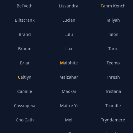
Bel'Veth
Lissandra
Tahm Kench
Blitzcrank
Lucian
Taliyah
Brand
Lulu
Talon
Braum
Lux
Taric
Briar
Malphite
Teemo
Caitlyn
Malzahar
Thresh
Camille
Maokai
Tristana
Cassiopeia
Maître Yi
Trundle
Cho'Gath
Mel
Tryndamere