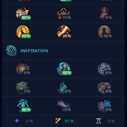
89 %
11 %
0 %
60 %
28 %
12 %
INSPIRATION
0 %
92 %
8 %
2 %
0 %
0 %
98 %
<1 %
0 %
4 %
95 %
0 %