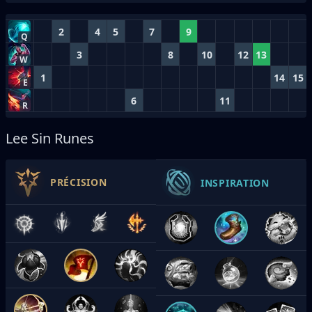
2
4
5
7
9
Q
3
8
10
12
13
W
1
14
15
E
6
11
R
Lee Sin Runes
PRÉCISION
INSPIRATION