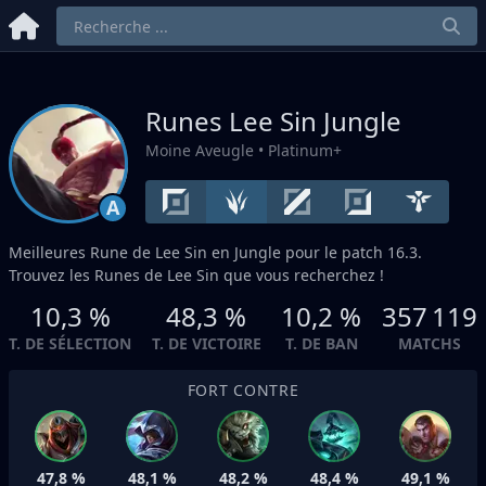
Runes Lee Sin
Jungle
Moine Aveugle
• Platinum+
A
Meilleures Rune de Lee Sin en
Jungle
pour le patch 16.3.
Trouvez les Runes de Lee Sin que vous recherchez !
10,3 %
48,3 %
10,2 %
357 119
T. DE SÉLECTION
T. DE VICTOIRE
T. DE BAN
MATCHS
FORT CONTRE
47,8 %
48,1 %
48,2 %
48,4 %
49,1 %