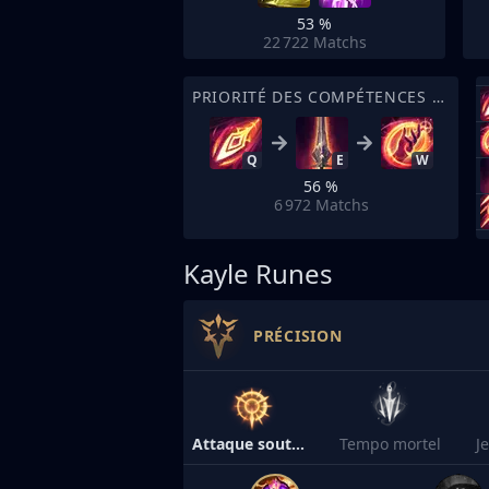
53 %
22 722
Matchs
PRIORITÉ DES COMPÉTENCES DE SORT
Q
E
W
56 %
6 972
Matchs
Kayle Runes
PRÉCISION
Attaque soutenue
Tempo mortel
J