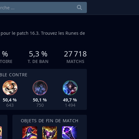
pour le patch 16.3. Trouvez les Runes de
1 %
5,3 %
27 718
CTOIRE
T. DE BAN
MATCHS
IBLE CONTRE
50,4 %
50,1 %
49,7 %
643
750
1 494
OBJETS DE FIN DE MATCH