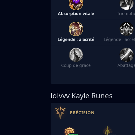
Absorption vitale
Triomph
Légende : alacrité
Légende : accél
Coup de grâce
Abattag
lolvvv
Kayle Runes
PRÉCISION