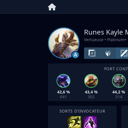
Runes Kayle
Vertueuse
• Platinum+
A
FORT CON
42,6 %
43,4 %
44,2 %
641
302
514
SORTS D'INVOCATEUR