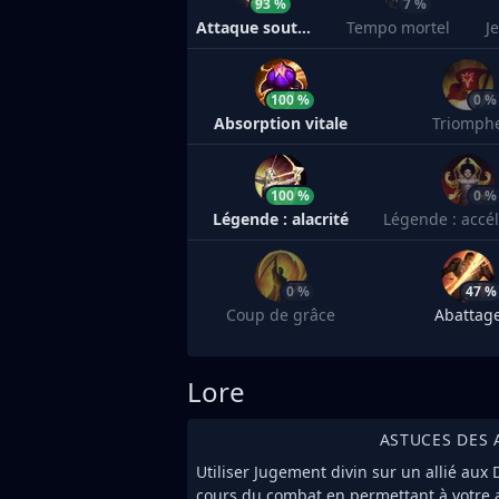
93 %
7 %
Attaque soutenue
Tempo mortel
J
100 %
0 %
Absorption vitale
Triomph
100 %
0 %
Légende : alacrité
Légende : accél
0 %
47 %
Coup de grâce
Abattag
Lore
ASTUCES DES 
Utiliser Jugement divin sur un allié aux
cours du combat en permettant à votre al