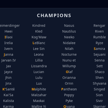
CHAMPIONS
eimerdinger
Kindred
Nasus
Rengar
Hwei
Kled
Nautilus
Riven
Illaoi
Kog'Maw
Neeko
Rumble
Irelia
LeBlanc
Nidalee
Ryze
Ivern
Lee Sin
Nilah
Samira
Janna
Leona
Nocturne
Sejuani
Jarvan IV
Lillia
Nunu et
Senna
Jax
Lissandra
Willump
Sett
Jayce
Lucian
Olaf
Shaco
Jhin
Lulu
Orianna
Shen
Jinx
Lux
Ornn
Shyvana
K'Santé
Malphite
Pantheon
Singed
Kai'Sa
Malzahar
Poppy
Sion
Kalista
Maokai
Pyke
Sivir
Karma
Maître Yi
Qiyana
Skarner