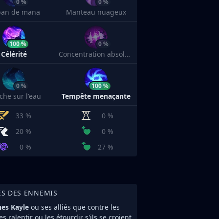
0 %
0 %
an de mana
Manteau nuageux
100 %
0 %
Célérité
Concentration absolue
0 %
100 %
che sur l'eau
Tempête menaçante
33 %
0 %
20 %
0 %
0 %
27 %
ES DES ENNEMIS
es Kayle
ou ses alliés que contre les
 ralentir ou les étourdir s'ils se croient