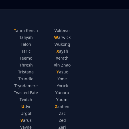
Tahm Kench
Volibear
Taliyah
Warwick
Talon
Wukong
Taric
Xayah
Teemo
Xerath
Thresh
Xin Zhao
Tristana
Yasuo
Trundle
Yone
Tryndamere
Yorick
Twisted Fate
Yunara
Twitch
Yuumi
Udyr
Zaahen
Urgot
Zac
Varus
Zed
Vayne
Zeri