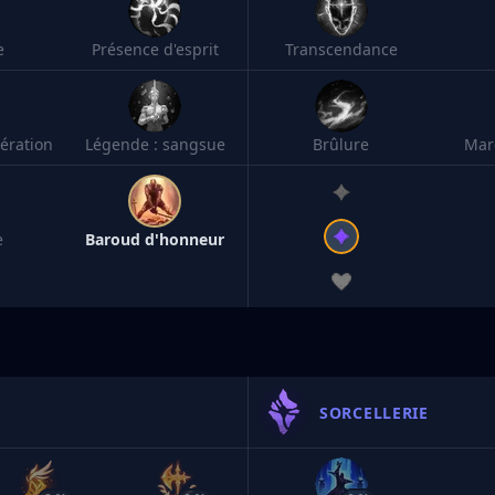
e
Présence d'esprit
Transcendance
ération
Légende : sangsue
Brûlure
Mar
e
Baroud d'honneur
SORCELLERIE