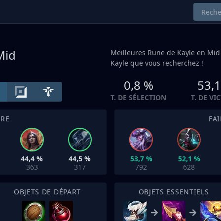
Mid
Meilleures Rune de Kayle en
Mid
Kayle que vous recherchez !
0,8 %
53,
T. DE SÉLECTION
T. DE VI
TRE
FA
44,4 %
44,5 %
53,7 %
52,1 %
363
317
792
628
OBJETS DE DÉPART
OBJETS ESSENTIELS