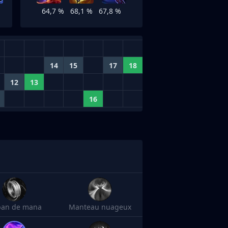
64,7 %
68,1 %
67,8 %
14
15
17
18
12
13
16
an de mana
Manteau nuageux