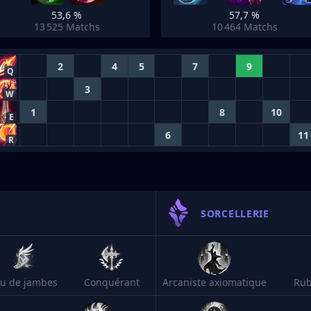
53,6 %
57,7 %
13 525
Matchs
10 464
Matchs
2
4
5
7
9
Q
3
W
1
8
10
E
6
11
R
SORCELLERIE
eu de jambes
Conquérant
Arcaniste axiomatique
Rub