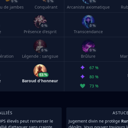
0 %
0 %
0 %
eu de jambes
Conquérant
Arcaniste axiomatique
Rub
0 %
0 %
e
Présence d'esprit
Transcendance
0 %
0 %
ération
Légende : sangsue
Brûlure
Mar
67 %
53 %
80 %
e
Baroud d'honneur
73 %
ALLIÉS
ASTUC
 DPS élevés peut renverser le
Jugement divin ne protège
Run
lié d'attaquer sans crainte.
dégâts. Vous pouvez toujours les