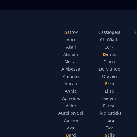
Aatrox
Cassiopeia
H
Ahri
Cho'Gath
Akali
Corki
Akshan
Darius
Alistar
Diana
Ambessa
Dr. Mundo
Amumu
Draven
Anivia
Ekko
Annie
Elise
Aphelios
Evelynn
Ashe
Ezreal
Aurelion Sol
Fiddlesticks
Aurora
Fiora
Azir
Fizz
Bard
Galio