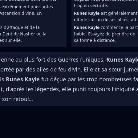
trop en sécurité.
 extrêmement puissantes
'Ascension divine. En
Runes Kayle
est généralement u
ultime sur un de ses alliés, att
 d'attaque et de la
Runes Kayle
commence la par
a Dent de Nashor ou la
faible. Essayez de prendre de l
s sur elle.
sa forme à distance.
ienne au plus fort des Guerres runiques,
Runes Kay
portée par des ailes de feu divin. Elle et sa sœur ju
ais
Runes Kayle
fut déçue par les trop nombreuses fa
d'après les légendes, elle punit toujours l'iniquité 
 son retour…