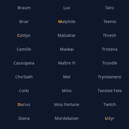
Braum
Lux
Taric
Briar
Malphite
Teemo
Caitlyn
Malzahar
Thresh
Camille
Maokai
Tristana
Cassiopeia
Maître Yi
Trundle
Cho'Gath
Mel
Tryndamere
Corki
Milio
Twisted Fate
Darius
Miss Fortune
Twitch
Diana
Mordekaiser
Udyr