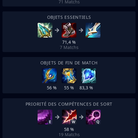
71
Matchs
OBJETS ESSENTIELS
71,4 %
7
Matchs
OBJETS DE FIN DE MATCH
56 %
55 %
83,3 %
PRIORITÉ DES COMPÉTENCES DE SORT
E
W
Q
58 %
19
Matchs