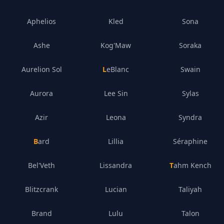
Aphelios
Kled
Sona
Ashe
Kog'Maw
Soraka
Aurelion Sol
LeBlanc
Swain
Aurora
Lee Sin
Sylas
Azir
Leona
Syndra
Bard
Lillia
Séraphine
Bel'Veth
Lissandra
Tahm Kench
Blitzcrank
Lucian
Taliyah
Brand
Lulu
Talon