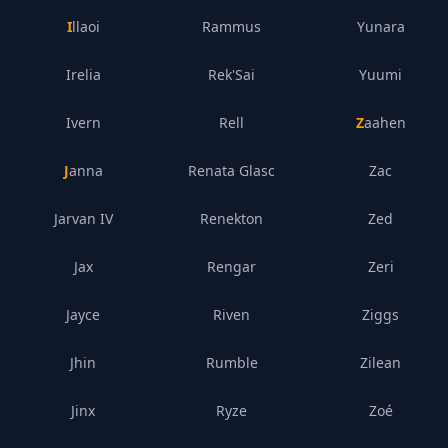
Illaoi
Rammus
Yunara
Irelia
Rek'Sai
Yuumi
Ivern
Rell
Zaahen
Janna
Renata Glasc
Zac
Jarvan IV
Renekton
Zed
Jax
Rengar
Zeri
Jayce
Riven
Ziggs
Jhin
Rumble
Zilean
Jinx
Ryze
Zoé