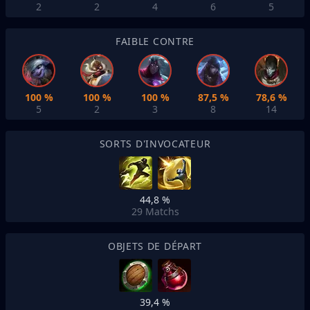
2
2
4
6
5
FAIBLE CONTRE
100 %
100 %
100 %
87,5 %
78,6 %
5
2
3
8
14
SORTS D'INVOCATEUR
44,8 %
29
Matchs
OBJETS DE DÉPART
39,4 %