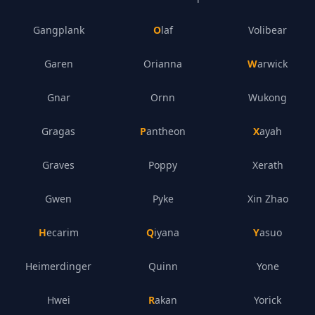
Gangplank
Olaf
Volibear
Garen
Orianna
Warwick
Gnar
Ornn
Wukong
Gragas
Pantheon
Xayah
Graves
Poppy
Xerath
Gwen
Pyke
Xin Zhao
Hecarim
Qiyana
Yasuo
Heimerdinger
Quinn
Yone
Hwei
Rakan
Yorick