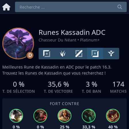
Runes Kassadin
ADC
Chasseur Du Néant
• Platinum+
D
Meilleures Rune de Kassadin en
ADC
pour le patch 16.3.
Trouvez les Runes de Kassadin que vous recherchez !
0 %
35,6 %
3 %
174
T. DE SÉLECTION
T. DE VICTOIRE
T. DE BAN
MATCHS
FORT CONTRE
0 %
0 %
25 %
33,3 %
40 %