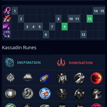
1
14
15
Q
2
8
10
11
13
W
3
4
5
7
9
E
6
12
R
Kassadin Runes
INSPIRATION
DOMINATION