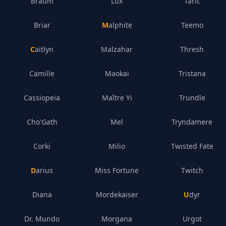
Braum
Lux
Taric
Briar
Malphite
Teemo
Caitlyn
Malzahar
Thresh
Camille
Maokai
Tristana
Cassiopeia
Maître Yi
Trundle
Cho'Gath
Mel
Tryndamere
Corki
Milio
Twisted Fate
Darius
Miss Fortune
Twitch
Diana
Mordekaiser
Udyr
Dr. Mundo
Morgana
Urgot