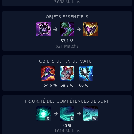
3 658
Matchs
OBJETS ESSENTIELS
53,1 %
621
Matchs
OBJETS DE FIN DE MATCH
54,6 %
58,8 %
66 %
PRIORITÉ DES COMPÉTENCES DE SORT
Q
E
W
50 %
1 614
Matchs