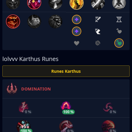
lolvvv
Karthus Runes
Runes Karthus
DOMINATION
0 %
100 %
0 %
100 %
0 %
0 %