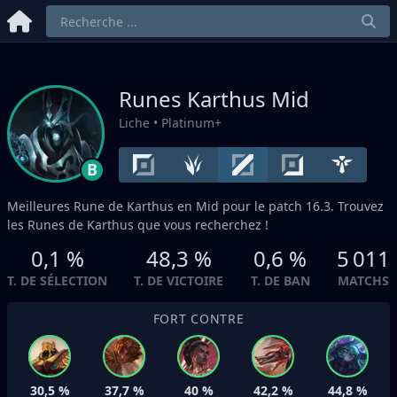
Runes Karthus
Mid
Liche
• Platinum+
B
Meilleures Rune de Karthus en
Mid
pour le patch 16.3. Trouvez
les Runes de Karthus que vous recherchez !
0,1 %
48,3 %
0,6 %
5 011
T. DE SÉLECTION
T. DE VICTOIRE
T. DE BAN
MATCHS
FORT CONTRE
30,5 %
37,7 %
40 %
42,2 %
44,8 %