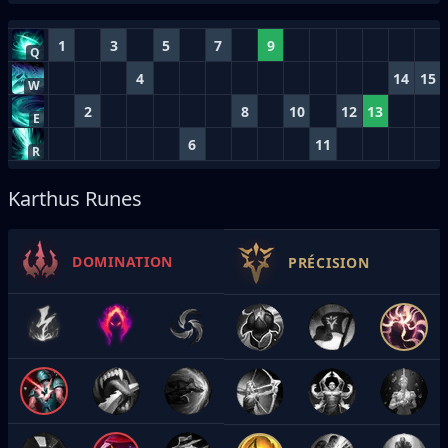
1
3
5
7
9
Q
4
14
15
W
2
8
10
12
13
E
6
11
R
Karthus Runes
DOMINATION
PRÉCISION