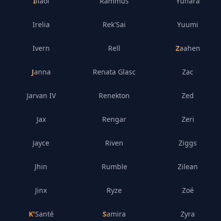
Illaoi
Rammus
Yunara
Irelia
Rek'Sai
Yuumi
Ivern
Rell
Zaahen
Janna
Renata Glasc
Zac
Jarvan IV
Renekton
Zed
Jax
Rengar
Zeri
Jayce
Riven
Ziggs
Jhin
Rumble
Zilean
Jinx
Ryze
Zoé
K'Santé
Samira
Zyra