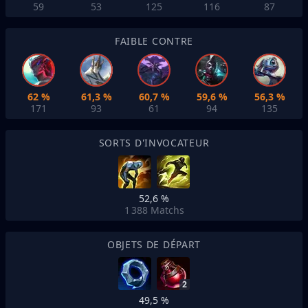
59
53
125
116
87
FAIBLE CONTRE
62 %
61,3 %
60,7 %
59,6 %
56,3 %
171
93
61
94
135
SORTS D'INVOCATEUR
52,6 %
1 388
Matchs
OBJETS DE DÉPART
2
49,5 %