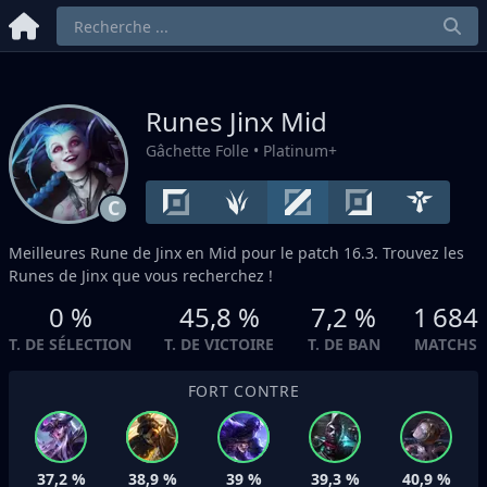
Runes Jinx
Mid
Gâchette Folle
• Platinum+
C
Meilleures Rune de Jinx en
Mid
pour le patch 16.3. Trouvez les
Runes de Jinx que vous recherchez !
0 %
45,8 %
7,2 %
1 684
T. DE SÉLECTION
T. DE VICTOIRE
T. DE BAN
MATCHS
FORT CONTRE
37,2 %
38,9 %
39 %
39,3 %
40,9 %