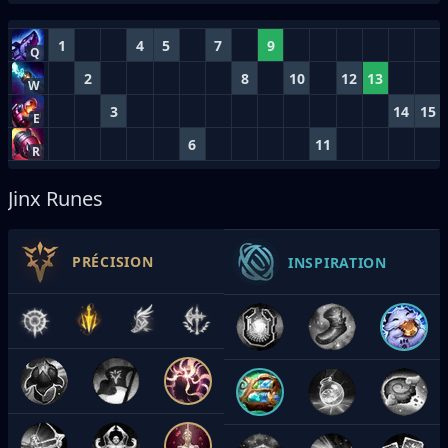
1
4
5
7
9
Q
2
8
10
12
13
W
3
14
15
E
6
11
R
Jinx Runes
PRÉCISION
INSPIRATION