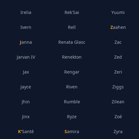
Irelia
Rek'Sai
Yuumi
Ivern
Rell
Zaahen
Janna
Renata Glasc
Zac
Jarvan IV
Renekton
Zed
Jax
Rengar
Zeri
Jayce
Riven
Ziggs
Jhin
Rumble
Zilean
Jinx
Ryze
Zoé
K'Santé
Samira
Zyra