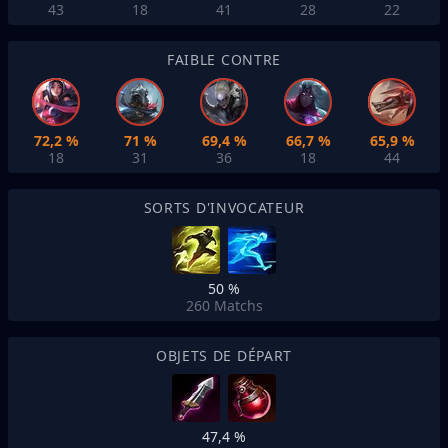
43
18
41
28
22
FAIBLE CONTRE
72,2 %
71 %
69,4 %
66,7 %
65,9 %
18
31
36
18
44
SORTS D'INVOCATEUR
50 %
260
Matchs
OBJETS DE DÉPART
47,4 %