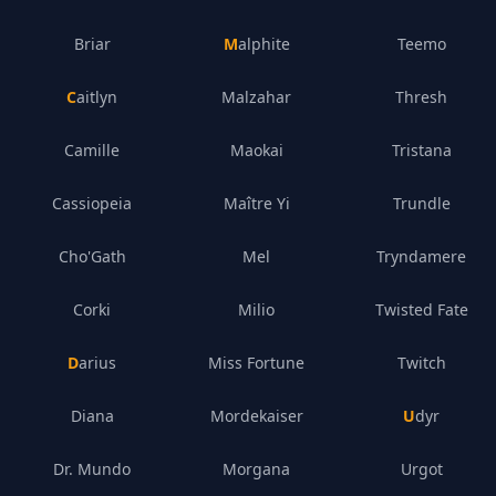
Briar
Malphite
Teemo
Caitlyn
Malzahar
Thresh
Camille
Maokai
Tristana
Cassiopeia
Maître Yi
Trundle
Cho'Gath
Mel
Tryndamere
Corki
Milio
Twisted Fate
Darius
Miss Fortune
Twitch
Diana
Mordekaiser
Udyr
Dr. Mundo
Morgana
Urgot