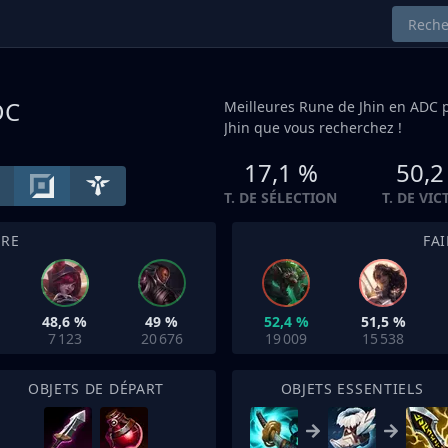
DC
Meilleures Rune de Jhin en
ADC
p
Jhin que vous recherchez !
17,1 %
50,2
T. DE SÉLECTION
T. DE VIC
TRE
FA
48,6 %
49 %
52,4 %
51,5 %
7 123
20 676
19 009
15 538
OBJETS DE DÉPART
OBJETS ESSENTIELS