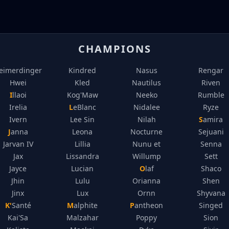
CHAMPIONS
eimerdinger
Kindred
Nasus
Rengar
Hwei
Kled
Nautilus
Riven
Illaoi
Kog'Maw
Neeko
Rumble
Irelia
LeBlanc
Nidalee
Ryze
Ivern
Lee Sin
Nilah
Samira
Janna
Leona
Nocturne
Sejuani
Jarvan IV
Lillia
Nunu et
Senna
Jax
Lissandra
Willump
Sett
Jayce
Lucian
Olaf
Shaco
Jhin
Lulu
Orianna
Shen
Jinx
Lux
Ornn
Shyvana
K'Santé
Malphite
Pantheon
Singed
Kai'Sa
Malzahar
Poppy
Sion