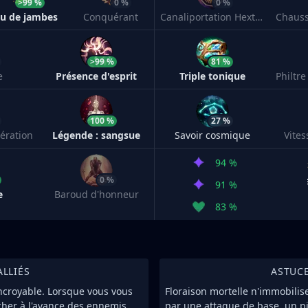
>99 %
0 %
0 %
eu de jambes
Conquérant
Canaliportation Hextech
Chaus
>99 %
81 %
e
Présence d'esprit
Triple tonique
100 %
27 %
ération
Légende : sangsue
Savoir cosmique
Vite
94 %
0 %
91 %
e
Baroud d'honneur
83 %
ALLIÉS
ASTUC
incroyable. Lorsque vous vous
Floraison mortelle n'immobilis
her à l'avance des ennemis
par une attaque de base, un p