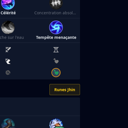
Célérité
Concentration absolue
che sur l'eau
Tempête menaçante
Runes Jhin