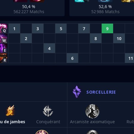
50,4 %
52,6 %
562 227
Matchs
52 986
Matchs
1
3
5
7
9
Q
2
8
10
W
4
E
6
11
R
SORCELLERIE
eu de jambes
Conquérant
Arcaniste axiomatique
Rub