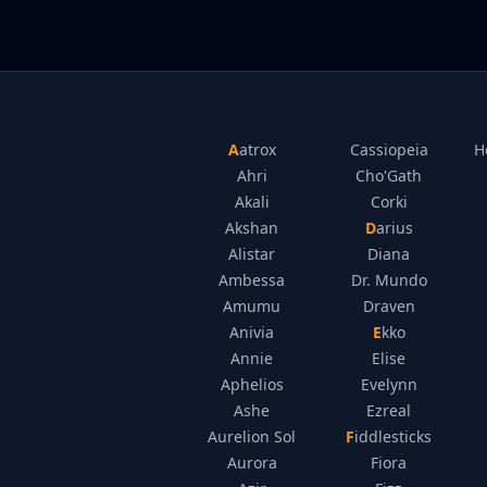
Aatrox
Cassiopeia
H
Ahri
Cho'Gath
Akali
Corki
Akshan
Darius
Alistar
Diana
Ambessa
Dr. Mundo
Amumu
Draven
Anivia
Ekko
Annie
Elise
Aphelios
Evelynn
Ashe
Ezreal
Aurelion Sol
Fiddlesticks
Aurora
Fiora