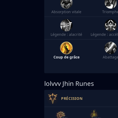
Absorption vitale
Triomph
Légende : alacrité
Légende : accél
Coup de grâce
Abattag
lolvvv
Jhin Runes
PRÉCISION