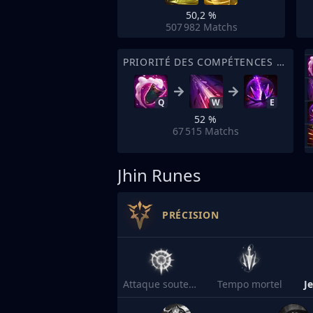
50,2 %
507 982
Matchs
PRIORITÉ DES COMPÉTENCES DE SORT
Q
W
E
52 %
67 515
Matchs
Jhin Runes
PRÉCISION
Attaque soutenue
Tempo mortel
J