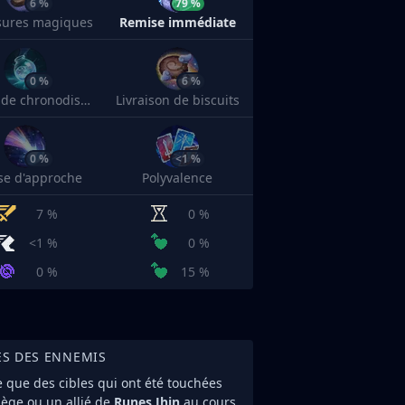
6 %
79 %
sures magiques
Remise immédiate
0 %
6 %
Philtre de chronodistorsion
Livraison de biscuits
0 %
<1 %
sse d'approche
Polyvalence
7 %
0 %
<1 %
0 %
0 %
15 %
ES DES ENNEMIS
e que des cibles qui ont été touchées
iège ou un allié de
Runes Jhin
au cours