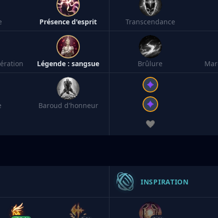
e
Présence d'esprit
Transcendance
ération
Légende : sangsue
Brûlure
Mar
e
Baroud d'honneur
INSPIRATION