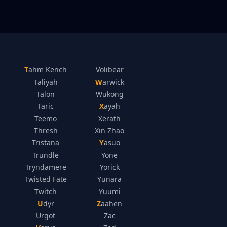
Tahm Kench
Volibear
Taliyah
Warwick
Talon
Wukong
Taric
Xayah
Teemo
Xerath
Thresh
Xin Zhao
Tristana
Yasuo
Trundle
Yone
Tryndamere
Yorick
Twisted Fate
Yunara
Twitch
Yuumi
Udyr
Zaahen
Urgot
Zac