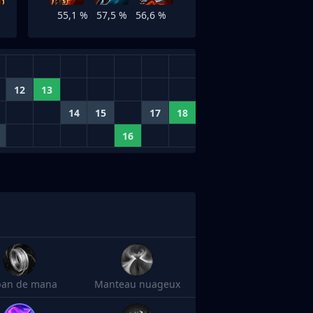
55,1 %
57,5 %
56,6 %
12
13
14
15
17
18
16
an de mana
Manteau nuageux