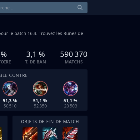
our le patch 16.3. Trouvez les Runes de
 %
3,1 %
590 370
TOIRE
T. DE BAN
MATCHS
IBLE CONTRE
51,3 %
51,1 %
51,1 %
50 510
52 350
20 503
OBJETS DE FIN DE MATCH