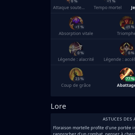
0 %
<1 %
Attaque soutenue
Tempo mortel
J
<1 %
<1 %
Absorption vitale
Triomph
0 %
0 %
Légende : alacrité
Légende : accél
23 %
77 %
Coup de grâce
Abattag
Lore
ASTUCES DES 
Floraison mortelle profite d'une portée 
rapprochez d'un combat, pensez à cherc