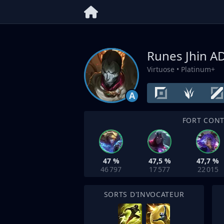
Runes Jhin
A
Virtuose
• Platinum+
A
FORT CON
47 %
47,5 %
47,7 %
46 797
17 577
22 015
SORTS D'INVOCATEUR