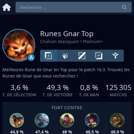
Runes Gnar
Top
Chaînon Manquant
• Platinum+
A
Meilleures Rune de Gnar en
Top
pour le patch 16.3. Trouvez les
Runes de Gnar que vous recherchez !
3,6 %
49,3 %
0,8 %
125 305
T. DE SÉLECTION
T. DE VICTOIRE
T. DE BAN
MATCHS
FORT CONTRE
44,8 %
47,4 %
48 %
48,5 %
48,9 %