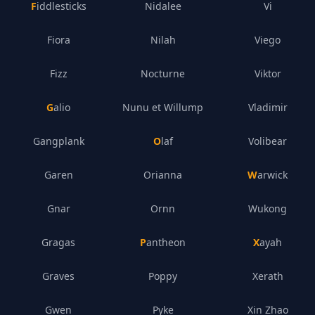
Fiddlesticks
Nidalee
Vi
Fiora
Nilah
Viego
Fizz
Nocturne
Viktor
Galio
Nunu et Willump
Vladimir
Gangplank
Olaf
Volibear
Garen
Orianna
Warwick
Gnar
Ornn
Wukong
Gragas
Pantheon
Xayah
Graves
Poppy
Xerath
Gwen
Pyke
Xin Zhao