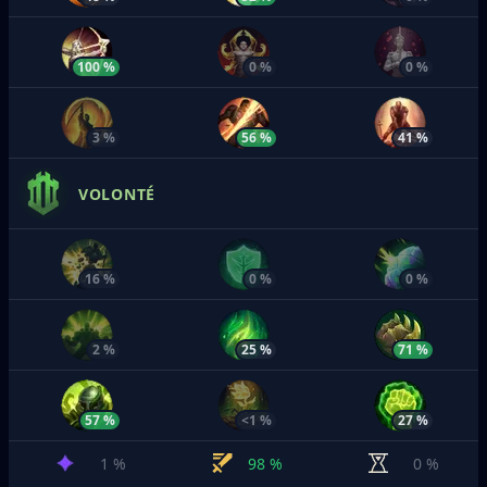
100 %
0 %
0 %
3 %
56 %
41 %
VOLONTÉ
16 %
0 %
0 %
2 %
25 %
71 %
57 %
<1 %
27 %
1 %
98 %
0 %