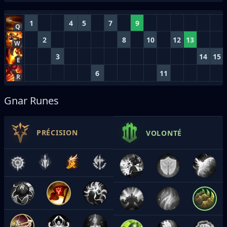
1
4
5
7
9
Q
2
8
10
12
13
W
3
14
15
E
6
11
R
Gnar Runes
PRÉCISION
VOLONTÉ