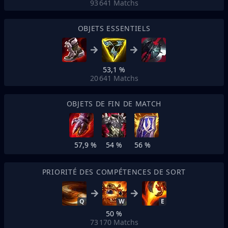
93 641
Matchs
OBJETS ESSENTIELS
53,1 %
20 641
Matchs
OBJETS DE FIN DE MATCH
57,9 %
54 %
56 %
PRIORITÉ DES COMPÉTENCES DE SORT
Q
W
E
50 %
73 170
Matchs