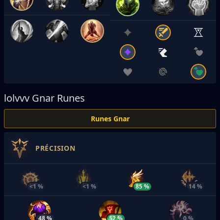
lolvvv
Gnar Runes
Runes Gnar
PRÉCISION
<1 %
<1 %
85 %
14 %
48 %
52 %
0 %