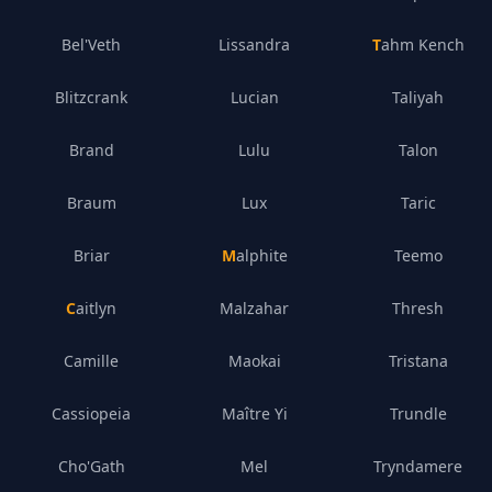
Bel'Veth
Lissandra
Tahm Kench
Blitzcrank
Lucian
Taliyah
Brand
Lulu
Talon
Braum
Lux
Taric
Briar
Malphite
Teemo
Caitlyn
Malzahar
Thresh
Camille
Maokai
Tristana
Cassiopeia
Maître Yi
Trundle
Cho'Gath
Mel
Tryndamere