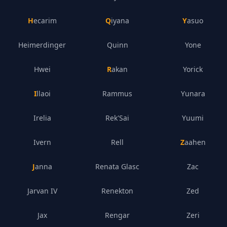
Hecarim
Qiyana
Yasuo
Heimerdinger
Quinn
Yone
Hwei
Rakan
Yorick
Illaoi
Rammus
Yunara
Irelia
Rek'Sai
Yuumi
Ivern
Rell
Zaahen
Janna
Renata Glasc
Zac
Jarvan IV
Renekton
Zed
Jax
Rengar
Zeri