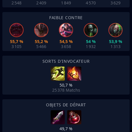
2 548
2 409
1 849
4 570
3 629
FAIBLE CONTRE
55,7 %
55,2 %
54,5 %
54 %
53,9 %
3 105
5 466
3 658
1 932
1 313
SORTS D'INVOCATEUR
50,7 %
25 378
Matchs
OBJETS DE DÉPART
49,7 %