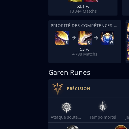
52,1 %
13 344
Matchs
PRIORITÉ DES COMPÉTENCES DE SORT
E
Q
W
53 %
4 798
Matchs
Garen Runes
PRÉCISION
Attaque soutenue
Tempo mortel
J