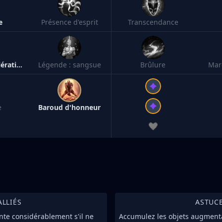
e
Présence d'esprit
Transcendance
Légende : accélération
Légende : sangsue
Brûlure
Mar
e
Baroud d'honneur
ALLIÉS
ASTUC
te considérablement s'il ne
Accumulez les objets augmenta