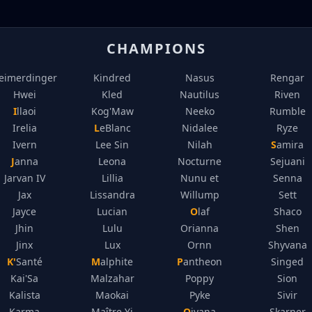
CHAMPIONS
eimerdinger
Kindred
Nasus
Rengar
Hwei
Kled
Nautilus
Riven
Illaoi
Kog'Maw
Neeko
Rumble
Irelia
LeBlanc
Nidalee
Ryze
Ivern
Lee Sin
Nilah
Samira
Janna
Leona
Nocturne
Sejuani
Jarvan IV
Lillia
Nunu et
Senna
Jax
Lissandra
Willump
Sett
Jayce
Lucian
Olaf
Shaco
Jhin
Lulu
Orianna
Shen
Jinx
Lux
Ornn
Shyvana
K'Santé
Malphite
Pantheon
Singed
Kai'Sa
Malzahar
Poppy
Sion
Kalista
Maokai
Pyke
Sivir
Karma
Maître Yi
Qiyana
Skarner