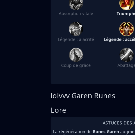
Absorption vitale
Triomph
Légende : alacrité
Coup de grâce
Abattag
lolvvv
Garen Runes
Lore
ASTUCES DES 
La régénération de
Runes Garen
augmen