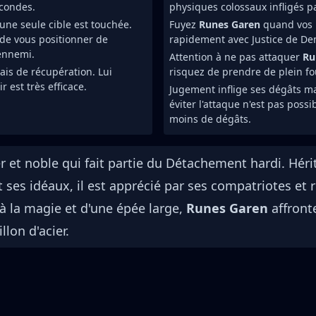
condes.
physiques colossaux infligés 
ne seule cible est touchée.
Fuyez
Runes Garen
quand vos P
 de vous positionner de
rapidement avec Justice de De
ennemi.
Attention à ne pas attaquer
Ru
lais de récupération. Lui
risquez de prendre de plein fo
 est très efficace.
Jugement inflige ses dégâts ma
éviter l'attaque n'est pas poss
moins de dégâts.
er et noble qui fait partie du Détachement hardi. Héri
ses idéaux, il est apprécié par ses compatriotes et 
à la magie et d'une épée large,
Runes Garen
affront
llon d'acier.