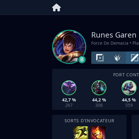
Runes Garen
Force De Demacia
• Pl
B
FORT CON
42,7 %
44,2 %
44,5 %
267
308
559
SORTS D'INVOCATEUR