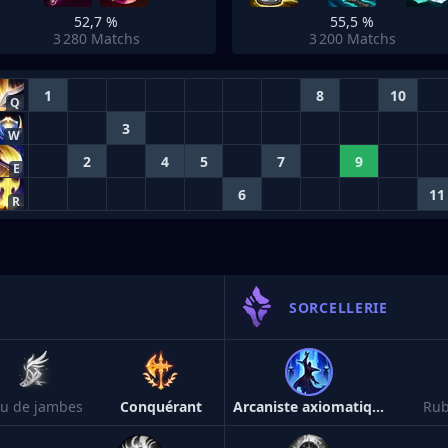
52,7 %
55,5 %
3 280
Matchs
3 200
Matchs
1
8
10
Q
3
W
2
4
5
7
9
E
6
11
R
SORCELLERIE
eu de jambes
Conquérant
Arcaniste axiomatique
Rub