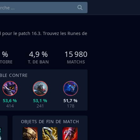
d
pour le patch 16.3. Trouvez les Runes de
4 %
4,9 %
15 980
CTOIRE
T. DE BAN
MATCHS
IBLE CONTRE
53,6 %
53,1 %
51,7 %
414
241
178
OBJETS DE FIN DE MATCH