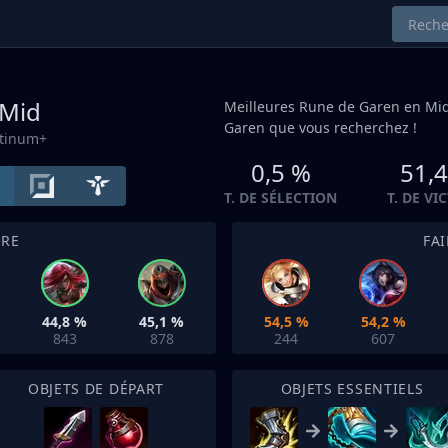
Mid
Meilleures Rune de Garen en
Mi
Garen que vous recherchez !
atinum+
0,5 %
51,
T. DE SÉLECTION
T. DE VI
TRE
FA
44,8 %
45,1 %
54,5 %
54,2 %
843
878
244
607
OBJETS DE DÉPART
OBJETS ESSENTIELS