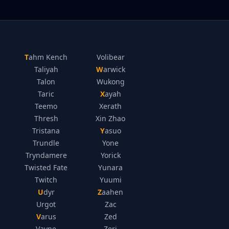
Tahm Kench
Volibear
Taliyah
Warwick
Talon
Wukong
Taric
Xayah
Teemo
Xerath
Thresh
Xin Zhao
Tristana
Yasuo
Trundle
Yone
Tryndamere
Yorick
Twisted Fate
Yunara
Twitch
Yuumi
Udyr
Zaahen
Urgot
Zac
Varus
Zed
Vayne
Zeri