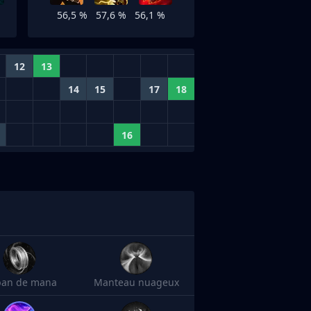
56,5 %
57,6 %
56,1 %
12
13
14
15
17
18
16
an de mana
Manteau nuageux