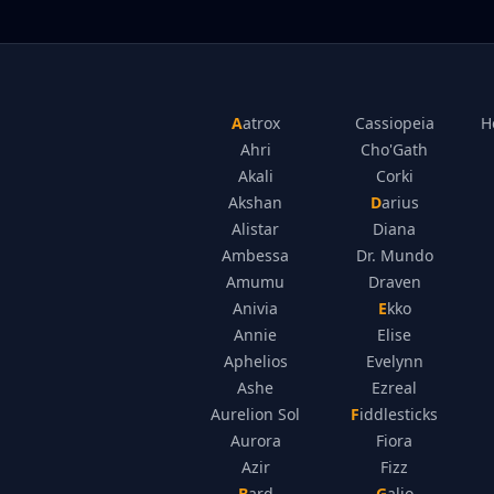
Aatrox
Cassiopeia
H
Ahri
Cho'Gath
Akali
Corki
Akshan
Darius
Alistar
Diana
Ambessa
Dr. Mundo
Amumu
Draven
Anivia
Ekko
Annie
Elise
Aphelios
Evelynn
Ashe
Ezreal
Aurelion Sol
Fiddlesticks
Aurora
Fiora
Azir
Fizz
Bard
Galio