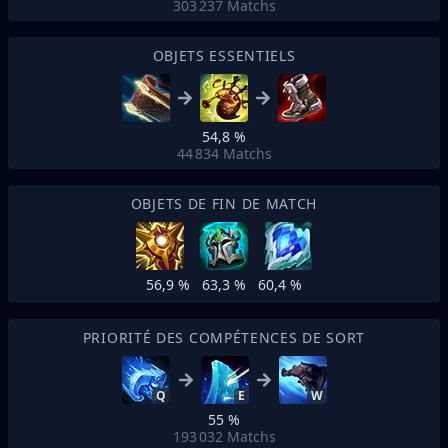
303 237
Matchs
OBJETS ESSENTIELS
54,8 %
44 834
Matchs
OBJETS DE FIN DE MATCH
56,9 %
63,3 %
60,4 %
PRIORITÉ DES COMPÉTENCES DE SORT
Q
E
W
55 %
193 032
Matchs