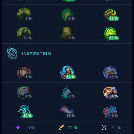
3 %
8 %
89 %
20 %
0 %
80 %
INSPIRATION
1 %
62 %
<1 %
4 %
0 %
34 %
80 %
13 %
6 %
0 %
71 %
31 %