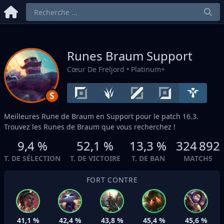
Runes Braum
Support
Cœur De Freljord
• Platinum+
S
Meilleures Rune de Braum en
Support
pour le patch 16.3.
Trouvez les Runes de Braum que vous recherchez !
9,4 %
52,1 %
13,3 %
324 892
T. DE SÉLECTION
T. DE VICTOIRE
T. DE BAN
MATCHS
FORT CONTRE
41,1 %
42,4 %
43,8 %
45,4 %
45,6 %