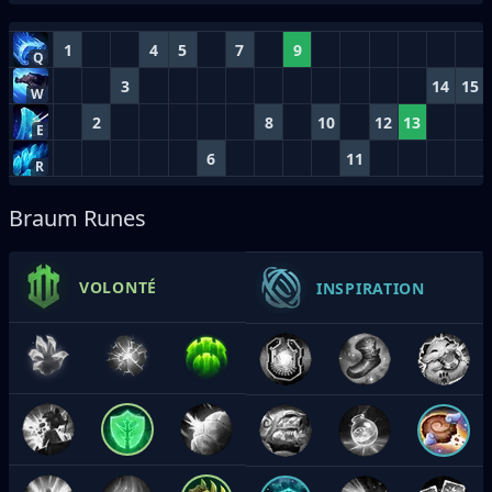
1
4
5
7
9
Q
3
14
15
W
2
8
10
12
13
E
6
11
R
Braum Runes
VOLONTÉ
INSPIRATION