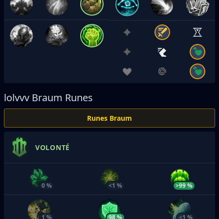
lolvvv
Braum Runes
Runes Braum
VOLONTÉ
0 %
<1 %
>99 %
1 %
98 %
<1 %