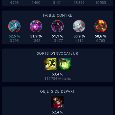
4 763
6 460
5 421
23 899
10 535
FAIBLE CONTRE
52,5 %
51,9 %
51,1 %
50,9 %
50,6 %
3 793
4 842
13 477
4 115
6 765
SORTS D'INVOCATEUR
53,4 %
117 754
Matchs
OBJETS DE DÉPART
2
52,4 %