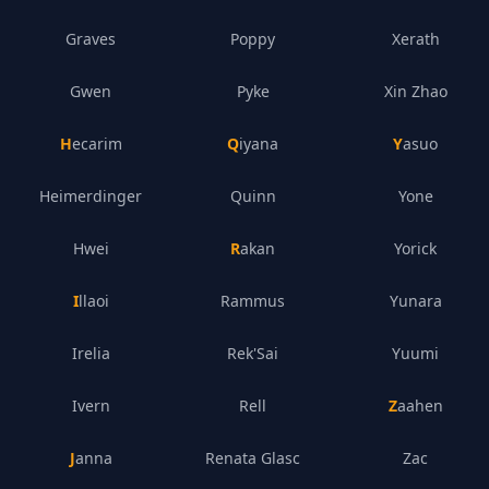
Graves
Poppy
Xerath
Gwen
Pyke
Xin Zhao
Hecarim
Qiyana
Yasuo
Heimerdinger
Quinn
Yone
Hwei
Rakan
Yorick
Illaoi
Rammus
Yunara
Irelia
Rek'Sai
Yuumi
Ivern
Rell
Zaahen
Janna
Renata Glasc
Zac