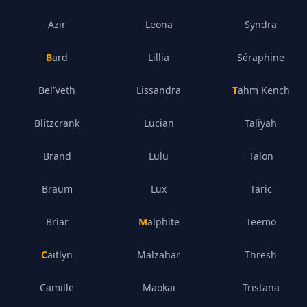
Azir
Leona
Syndra
Bard
Lillia
Séraphine
Bel'Veth
Lissandra
Tahm Kench
Blitzcrank
Lucian
Taliyah
Brand
Lulu
Talon
Braum
Lux
Taric
Briar
Malphite
Teemo
Caitlyn
Malzahar
Thresh
Camille
Maokai
Tristana