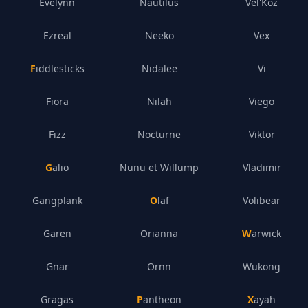
Evelynn
Nautilus
Vel'Koz
Ezreal
Neeko
Vex
Fiddlesticks
Nidalee
Vi
Fiora
Nilah
Viego
Fizz
Nocturne
Viktor
Galio
Nunu et Willump
Vladimir
Gangplank
Olaf
Volibear
Garen
Orianna
Warwick
Gnar
Ornn
Wukong
Gragas
Pantheon
Xayah