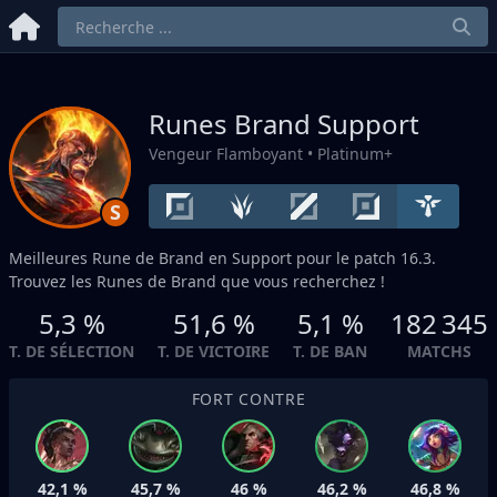
Runes Brand
Support
Vengeur Flamboyant
• Platinum+
S
Meilleures Rune de Brand en
Support
pour le patch 16.3.
Trouvez les Runes de Brand que vous recherchez !
5,3 %
51,6 %
5,1 %
182 345
T. DE SÉLECTION
T. DE VICTOIRE
T. DE BAN
MATCHS
FORT CONTRE
42,1 %
45,7 %
46 %
46,2 %
46,8 %