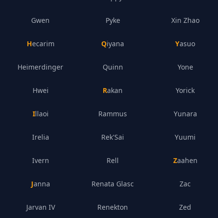
Gwen
Pyke
Xin Zhao
Hecarim
Qiyana
Yasuo
Heimerdinger
Quinn
Yone
Hwei
Rakan
Yorick
Illaoi
Rammus
Yunara
Irelia
Rek'Sai
Yuumi
Ivern
Rell
Zaahen
Janna
Renata Glasc
Zac
Jarvan IV
Renekton
Zed