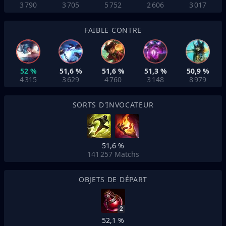
3 790
3 705
5 752
2 606
3 017
FAIBLE CONTRE
52 %
51,6 %
51,6 %
51,3 %
50,9 %
4 315
3 629
4 760
3 148
8 979
SORTS D'INVOCATEUR
51,6 %
141 257
Matchs
OBJETS DE DÉPART
2
52,1 %