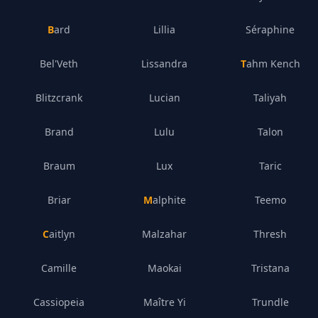
Bard
Lillia
Séraphine
Bel'Veth
Lissandra
Tahm Kench
Blitzcrank
Lucian
Taliyah
Brand
Lulu
Talon
Braum
Lux
Taric
Briar
Malphite
Teemo
Caitlyn
Malzahar
Thresh
Camille
Maokai
Tristana
Cassiopeia
Maître Yi
Trundle