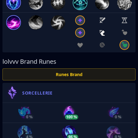
lolvvv
Brand Runes
Runes Brand
SORCELLERIE
0 %
100 %
0 %
4 %
96 %
0 %