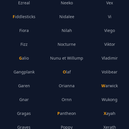
Ezreal
Neeko
Vex
Fiddlesticks
Nidalee
Vi
Fiora
Nilah
Viego
Fizz
Nocturne
Viktor
Galio
Nunu et Willump
Vladimir
Gangplank
Olaf
Volibear
Garen
Orianna
Warwick
Gnar
Ornn
Wukong
Gragas
Pantheon
Xayah
Graves
Poppy
Xerath