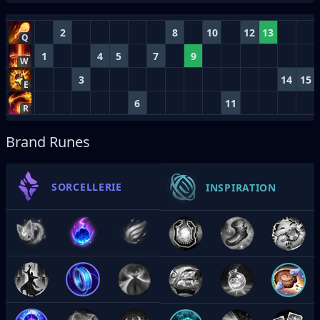
2
8
10
12
13
Q
1
4
5
7
9
W
3
14
15
E
6
11
R
Brand Runes
SORCELLERIE
INSPIRATION