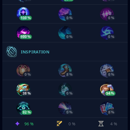
100 %
0 %
0 %
100 %
0 %
0 %
INSPIRATION
0 %
8 %
0 %
38 %
0 %
54 %
92 %
0 %
8 %
96 %
0 %
4 %