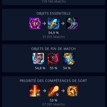
159 166
Matchs
OBJETS ESSENTIELS
54,9 %
35 393
Matchs
OBJETS DE FIN DE MATCH
54,8 %
55 %
54 %
PRIORITÉ DES COMPÉTENCES DE SORT
W
Q
E
53 %
67 285
Matchs